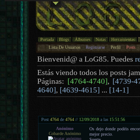
Portada
Blogs
Álbumes
Notas
Herramientas
Lista De Usuarios
Registrarse
Perfil
Posts
Bienvenid@ a LoG85. Puedes
r
Estás viendo todos los posts jam
Páginas:
[4764-4740]
,
[4739-4
4640]
,
[4639-4615]
...
[14-1]
Post
4764
de
4764
//
12/09/2018
a las
15:51:56
Anónimo
Os dejo donde podéis encon
Cobarde Anónimo
mejor precio.
Suerte..