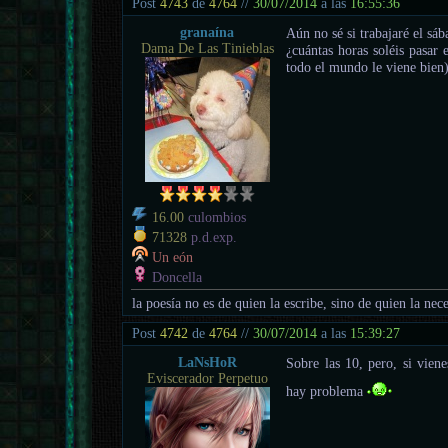
Post
4743
de
4764
//
30/07/2014
a las
16:55:36
granaína
Aún no sé si trabajaré el sáb
Dama De Las Tinieblas
¿cuántas horas soléis pasar 
todo el mundo le viene bien)
16.00
culombios
71328
p.d.exp.
Un eón
Doncella
la poesía no es de quien la escribe, sino de quien la nece
Post
4742
de
4764
//
30/07/2014
a las
15:39:27
LaNsHoR
Sobre las 10, pero, si viene
Eviscerador Perpetuo
hay problema