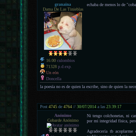
granaína
echaba de menos lo de "co
Dama De Las Tinieblas
16.00
culombios
71328
p.d.exp.
Un eón
Doncella
la poesía no es de quien la escribe, sino de quien la nece
Post
4745
de
4764
//
30/07/2014
a las
23:39:17
Anónimo
Ni tengo colchonetas, ni can
Cobarde Anónimo
por mi integridad física, pero
Agradecería tb acoplarme 