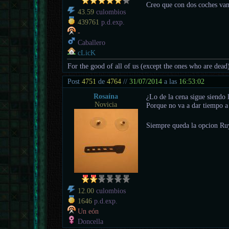
Creo que con dos coches vam
43.59
culombios
439761
p.d.exp.
-
Caballero
cLicK
For the good of all of us (except the ones who are dead
Post
4751
de
4764
//
31/07/2014
a las
16:53:02
Rosaína
¿Lo de la cena sigue siendo 
Novicia
Porque no va a dar tiempo a
Siempre queda la opcion Ru
12.00
culombios
1646
p.d.exp.
Un eón
Doncella