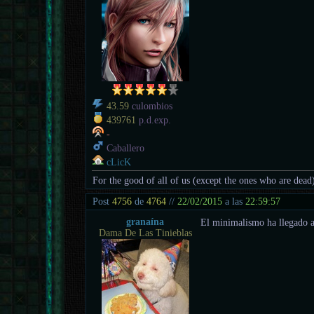
43.59
culombios
439761
p.d.exp.
-
Caballero
cLicK
For the good of all of us (except the ones who are dead
Post
4756
de
4764
//
22/02/2015
a las
22:59:57
granaína
El minimalismo ha llegado a
Dama De Las Tinieblas