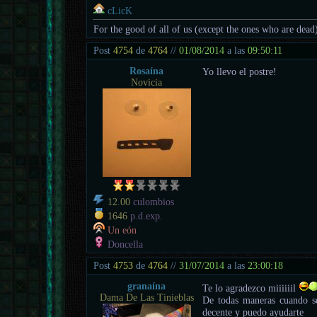
cLicK
For the good of all of us (except the ones who are dead
Post
4754
de
4764
//
01/08/2014
a las
09:50:11
Rosaína
Yo llevo el postre!
Novicia
12.00
culombios
1646
p.d.exp.
Un eón
Doncella
Post
4753
de
4764
//
31/07/2014
a las
23:00:18
granaína
Te lo agradezco miiiiiil
Dama De Las Tinieblas
De todas maneras cuando se
decente y puedo ayudarte