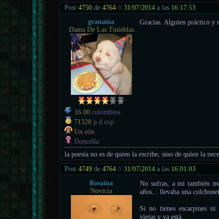
Post
4750
de
4764
//
31/07/2014
a las
16:17:53
granaína
Gracias. Alguien práctico y r
Dama De Las Tinieblas
16.00
culombios
71328
p.d.exp.
Un eón
Doncella
la poesía no es de quien la escribe, sino de quien la nece
Post
4749
de
4764
//
31/07/2014
a las
16:01:03
Rosaína
No sufras, a mi también m
Novicia
años... llevaba una colchone
Si no tienes escarpines ni 
viejas y ya está.