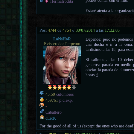
podéis contar con el mío.
Hermafrodita
Estaré atenta a la organizaci
Post
4744
de
4764
//
30/07/2014
a las
17:32:03
LaNsHoR
Depende; pero no podemos 
Eviscerador Perpetuo
una ducha e ir a la cena.
tardísimo a las 18, para esta
Si salimos a las 10 deber
generosa parada en medio 
obviar la parada de almuerz
horas ;)
43.59
culombios
439761
p.d.exp.
-
Caballero
cLicK
For the good of all of us (except the ones who are dead