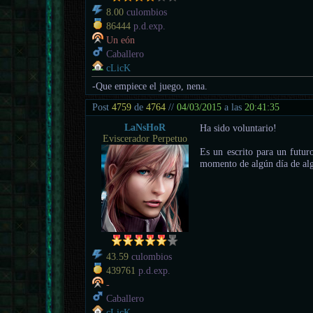
8.00
culombios
86444
p.d.exp.
Un eón
Caballero
cLicK
-Que empiece el juego, nena.
Post
4759
de
4764
//
04/03/2015
a las
20:41:35
LaNsHoR
Ha sido voluntario!
Eviscerador Perpetuo
Es un escrito para un futur
momento de algún día de al
43.59
culombios
439761
p.d.exp.
-
Caballero
cLicK