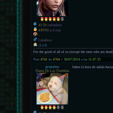
43.59
culombios
439761
p.d.exp.
-
Caballero
cLicK
For the good of all of us (except the ones who are dead
Post
4741
de
4764
//
30/07/2014
a las
11:47:35
granaína
Sabes la hora de salida hacia
Dama De Las Tinieblas