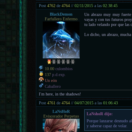
Post
4762
de
4764
//
02/11/2015
a las
02:38:45
BlackDemon
Un abrazo muy muy fuerte 
Farfullero Enfermo
vayas y con tus futuros proy
tu lado velando por que las 
Lo dicho, un abrazo, mucha
10.00
culombios
137
p.d.exp.
Un eón
Caballero
I'm here, in the shadows!
Post
4761
de
4764
//
04/07/2015
a las
01:06:43
LaNsHoR
LaNshoR dijo:
Eviscerador Perpetuo
Porque lanzarse desnudo al
y saberse capaz de volar.