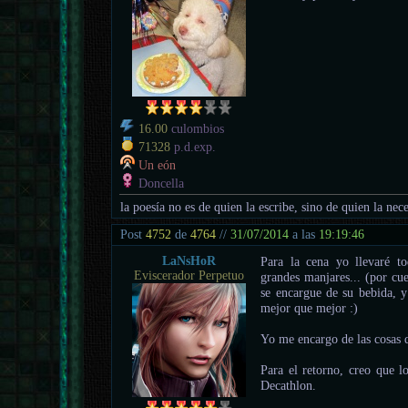
16.00
culombios
71328
p.d.exp.
Un eón
Doncella
la poesía no es de quien la escribe, sino de quien la nece
Post
4752
de
4764
//
31/07/2014
a las
19:19:46
LaNsHoR
Para la cena yo llevaré t
Eviscerador Perpetuo
grandes manjares... (por cu
se encargue de su bebida, y
mejor que mejor :)
Yo me encargo de las cosas 
Para el retorno, creo que l
Decathlon.