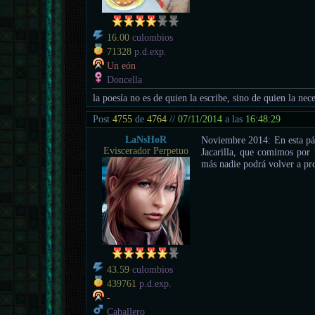
16.00
culombios
71328
p.d.exp.
Un eón
Doncella
la poesía no es de quien la escribe, sino de quien la nece
Post
4755
de
4764
//
07/11/2014
a las
16:48:29
LaNsHoR
Noviembre 2014: En esta pági
Eviscerador Perpetuo
Jacarilla, que comimos por
más nadie podrá volver a pro
43.59
culombios
439761
p.d.exp.
-
Caballero