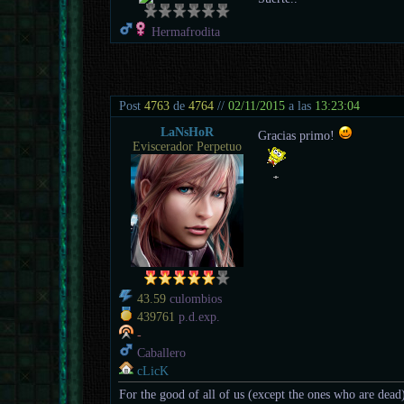
Hermafrodita
Post
4763
de
4764
//
02/11/2015
a las
13:23:04
LaNsHoR
Gracias primo!
Eviscerador Perpetuo
43.59
culombios
439761
p.d.exp.
-
Caballero
cLicK
For the good of all of us (except the ones who are dead