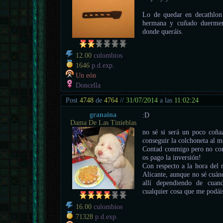
Lo de quedar en decathlon
hermana y cuñado duermen 
donde queráis.
12.00
culombios
1646
p.d.exp.
Un eón
Doncella
Post
4748
de
4764
//
31/07/2014
a las
11:02:24
granaína
:D
Dama De Las Tinieblas
no sé si será un poco coñaz
conseguir la colchoneta al m
Contad conmigo pero no con
os pago la inversión!
Con respecto a la hora del
Alicante, aunque no sé cuán
allí dependiendo de cuand
cualquier cosa que me podái
16.00
culombios
71328
p.d.exp.