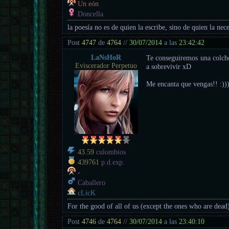
Un eón
Doncella
la poesía no es de quien la escribe, sino de quien la nece
Post
4747
de
4764
//
30/07/2014
a las
23:42:42
LaNsHoR
Te conseguiremos una colcho
Eviscerador Perpetuo
a sobrevivir xD
Me encanta que vengas!! :))
43.59
culombios
439761
p.d.exp.
-
Caballero
cLicK
For the good of all of us (except the ones who are dead
Post
4746
de
4764
//
30/07/2014
a las
23:40:10