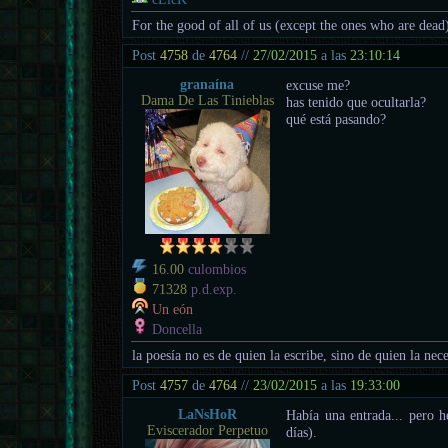
For the good of all of us (except the ones who are dead
Post
4758
de
4764
//
27/02/2015
a las
23:10:14
granaína
excuse me?
Dama De Las Tinieblas
has tenido que ocultarla?
qué está pasando?
16.00
culombios
71328
p.d.exp.
Un eón
Doncella
la poesía no es de quien la escribe, sino de quien la nece
Post
4757
de
4764
//
23/02/2015
a las
19:33:00
LaNsHoR
Había una entrada... pero he
Eviscerador Perpetuo
días).