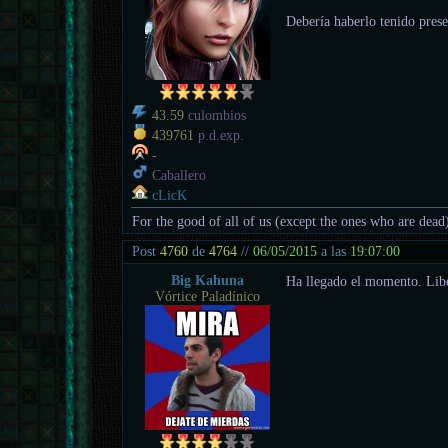
Debería haberlo tenido prese
43.59
culombios
439761
p.d.exp.
-
Caballero
cLicK
For the good of all of us (except the ones who are dead
Post
4760
de
4764
//
06/05/2015
a las
19:07:00
Big Kahuna
Ha llegado el momento. Libé
Vórtice Paladínico