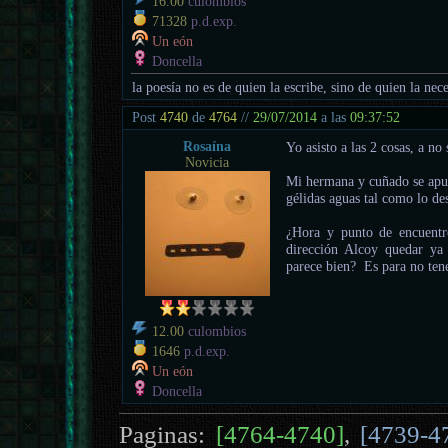
16.00
culombios
71328
p.d.exp.
Un eón
Doncella
la poesía no es de quien la escribe, sino de quien la nece
Post
4740
de
4764
//
29/07/2014
a las
09:37:52
Rosaína
Yo asisto a las 2 cosas, a n
Novicia
Mi hermana y cuñado se apun
gélidas aguas tal como lo de
¿Hora y punto de encuentr
dirección Alcoy quedar ya 
parece bien? Es para no tene
12.00
culombios
1646
p.d.exp.
Un eón
Doncella
Paginas:
[4764-4740]
,
[4739-4