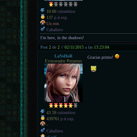
10.00
culombios
137
p.d.exp.
Un eón
Caballero
I'm here, in the shadows!
Post
2
de
2
//
02/11/2015
a las
13:23:04
LaNsHoR
Gracias primo!
Eviscerador Perpetuo
43.59
culombios
439761
p.d.exp.
-
Caballero