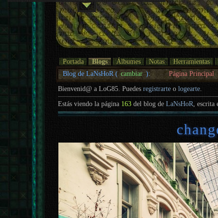
Portada
Blogs
Álbumes
Notas
Herramientas
Blog de LaNsHoR (
cambiar
):
Página Principal
Bienvenid@ a LoG85. Puedes
registrarte
o
logearte
.
Estás viendo la página
163
del blog de
LaNsHoR
, escrita
change