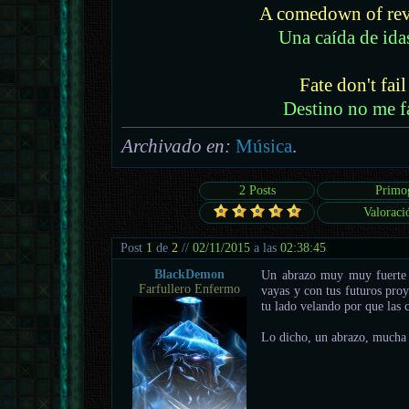
A comedown of rev
Una caída de ida
Fate don't fai
Destino no me f
Archivado en:
Música
.
2 Posts
Primo
Valoraci
Post
1
de
2
//
02/11/2015
a las
02:38:45
BlackDemon
Un abrazo muy muy fuerte 
Farfullero Enfermo
vayas y con tus futuros proy
tu lado velando por que las 
Lo dicho, un abrazo, mucha