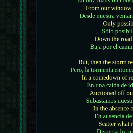
En otra mansión const
From our window 
Desde nuestra venta
Only possibi
Sólo posibi
Down the road
Baja por el cami
But, then the storm r
Pero, la tormenta entonc
In a comedown of r
En una caída de i
Auctioned off o
Subastamos nuestr
In the absence o
En ausencia de
Scatter what 
Dispersa lo q