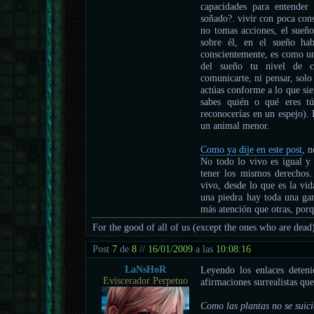
capacidades para entende
soñado?. vivir con poca cons
no tomas acciones, el sueño
sobre él, en el sueño hab
conscientemente, es como una
del sueño tu nivel de c
comunicarte, ni pensar, solo
actúas conforme a lo que sie
sabes quién o qué eres t
reconocerías en un espejo). 
un animal menor.
Como ya dije en este post
, n
No todo lo vivo es igual y 
tener los mismos derechos
vivo, desde lo que es la vi
una piedra hay toda una ga
más atención que otras, porq
For the good of all of us (except the ones who are dead
Post
7
de
8
//
16/01/2009
a las
10:08:16
LaNsHoR
Leyendo los enlaces deteni
Eviscerador Perpetuo
afirmaciones surrealistas que
Como las plantas no se suicid