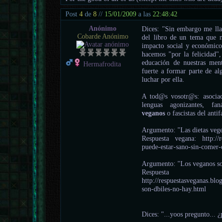
Post
4
de
8
//
15/01/2009
a las
22:48:42
Anónimo
Dices: "Sin embargo me llam
Cobarde Anónimo
del libro de un tema que 
impacto social y económico,
hacemos "por la felicidad"
educación de nuestras men
Hermafrodita
fuerte a formar parte de a
luchar por ella.
A tod@s vosotr@s: asociac
lenguas agonizantes, fanát
veganos
o fascistas del anti
Argumento: "Las dietas vege
Respuesta vegana: http://r
puede-estar-sano-sin-comer-
Argumento: "Los veganos son
Respue
http://respuestasveganas.bl
son-dbiles-no-hay.html
Dices: "...yoos pregunto... 