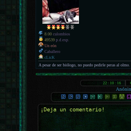
8.00
culombios
49539
p.d.exp.
Un eón
Caballero
cLicK
A pesar de ser biólogo, no puedo pedirle peras al olmo.
Anóni