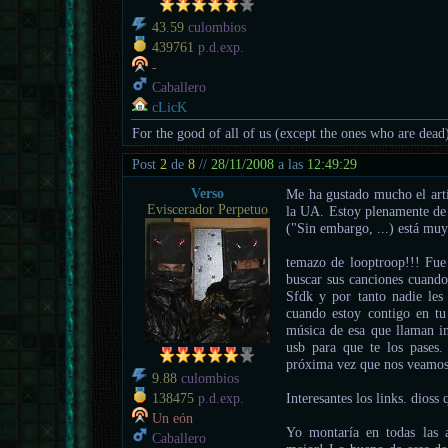
43.59
culombios
439761
p.d.exp.
-
Caballero
cLicK
For the good of all of us (except the ones who are dead
Post
2
de
8
//
28/11/2008
a las
12:49:29
Verso
Me ha gustado mucho el artí
Eviscerador Perpetuo
la UA. Estoy plenamente de 
("Sin embargo, ...) está muy
temazo de looptroop!!! Fue
buscar sus canciones cuand
Sfdk y por tanto nadie les
cuando estoy contigo en tu
música de esa que llaman in
usb para que te los pases. 
próxima vez que nos veamos, 
9.88
culombios
Interesantes los links. dio
138475
p.d.exp.
Un eón
Yo montaría en todas las 
Caballero