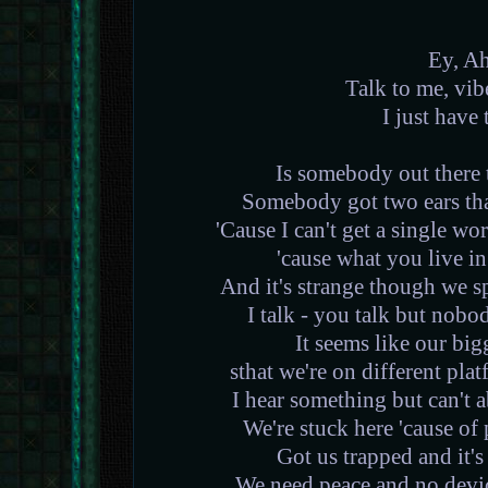
Ey, A
Talk to me, vi
I just have 
Is somebody out there 
Somebody got two ears tha
'Cause I can't get a single wo
'cause what you live in
And it's strange though we 
I talk - you talk but nobo
It seems like our big
sthat we're on different pla
I hear something but can't 
We're stuck here 'cause o
Got us trapped and it's 
We need peace and no device