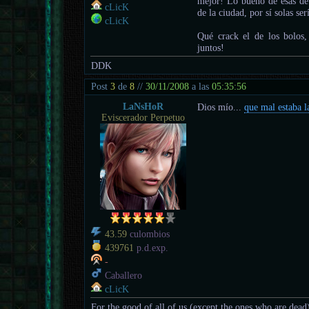
mejor! Lo bueno de esas de 
cLicK
de la ciudad, por sí solas se
cLicK
Qué crack el de los bolos
juntos!
DDK
Post
3
de
8
//
30/11/2008
a las
05:35:56
LaNsHoR
Dios mío...
que mal estaba l
Eviscerador Perpetuo
43.59
culombios
439761
p.d.exp.
-
Caballero
cLicK
For the good of all of us (except the ones who are dead