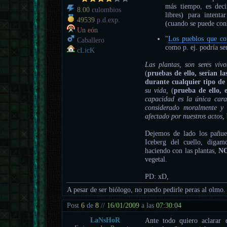
más tiempo, es deci
8.00
culombios
libres) para intent
49539
p.d.exp.
(cuando se puede con
Un eón
"
Los pueblos que co
Caballero
como p. ej. podría ser
cLicK
Las plantas, son seres viv
(
pruebas de ello, serían l
durante cualquier tipo de e
su vida,
(
prueba de ello, 
capacidad es la única carac
considerado moralmente y 
afectado por nuestros actos,
Dejemos de lado los pañue
Iceberg del cuello, diga
haciendo con las plantas,
N
vegetal.
PD: xD,
A pesar de ser biólogo, no puedo pedirle peras al olmo.
Post
6
de
8
//
16/01/2009
a las
07:30:04
LaNsHoR
Ante todo quiero aclarar