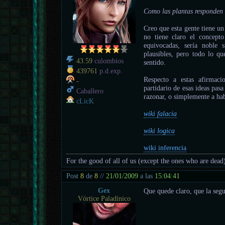
Como las plantas responden a
Creo que esta gente tiene un
no tiene claro el concept
equivocadas, sería noble 
plausibles, pero todo lo q
43.59
culombios
sentido.
439761
p.d.exp.
Respecto a estas afirmaci
-
partidario de esas ideas pasa
Caballero
razonar, o simplemente a hab
cLicK
wiki falacia
wiki logica
wiki inferencia
For the good of all of us (except the ones who are dead
Post
8
de
8
//
21/01/2009
a las
15:04:41
Gex
Que quede claro, que la segu
Vórtice Paladínico