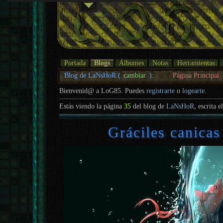
Portada
Blogs
Álbumes
Notas
Herramientas
Blog de LaNsHoR (
cambiar
):
Página Principal
Bienvenid@ a LoG85. Puedes
registrarte
o
logearte
.
Estás viendo la página
35
del blog de
LaNsHoR
, escrita e
Gráciles canicas 