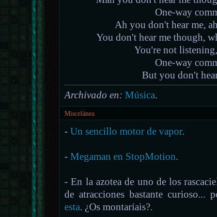
One-way comm
Ah you don't hear me, a
You don't hear me though, wh
You're not listenin
One-way comm
But you don't hea
Archivado en:
Música
.
Miscelánea
-
Un sencillo motor de vapor
.
-
Megaman en StopMotion
.
- En la azotea de uno de los rascaci
de atracciones bastante curioso...
esta
. ¿Os montaríais?.