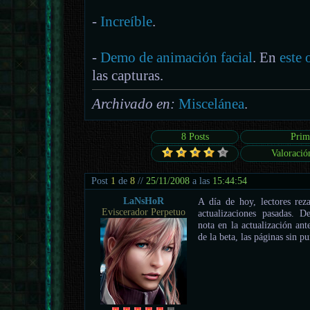
-
Increíble
.
-
Demo de animación facial
. En
este 
las capturas.
Archivado en:
Miscelánea
.
8 Posts
Prim
Valoració
Post
1
de
8
//
25/11/2008
a las
15:44:54
LaNsHoR
A día de hoy, lectores rez
Eviscerador Perpetuo
actualizaciones pasadas. 
nota en la actualización ant
de la beta, las páginas sin 