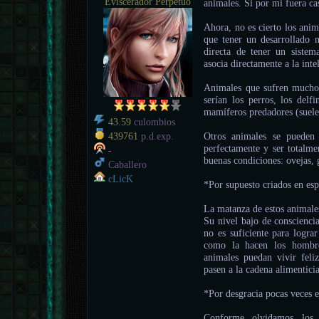
Eviscerador Perpetuo
animales. Si por mi fuera cas
Ahora, no es cierto los ani
que tener un desarrollado n
directa de tener un sistem
asocia directamente a la inte
Animales que sufren mucho 
serían los perros, los delfi
mamíferos predadores (suelen
43.59
culombios
Otros animales se pueden 
439761
p.d.exp.
perfectamente y ser totalmen
-
buenas condiciones: ovejas, 
Caballero
cLicK
*Por supuesto criados en esp
La matanza de estos animale
Su nivel bajo de conscienci
no es suficiente para logra
como la hacen los hombr
animales puedan vivir fel
pasen a la cadena alimentic
*Por desgracia pocas veces e
Conforme olvidamos los