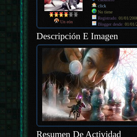
click
No tiene
Registrado:
01/01/200
Un eón
Blogger desde:
01/01/
Descripción E Imagen
Resumen De Actividad