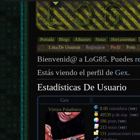
Portada
Blogs
Álbumes
Notas
Herramientas
Lista De Usuarios
Registrarse
Perfil
Posts
Bienvenid@ a LoG85. Puedes
r
Estás viendo el perfil de
Gex
.
Estadísticas De Usuario
Gex
8.00
culombios (
ver
)
Vórtice Paladínico
49539
p.de.exp. (
ver
)
186
posts (
ver
)
213
notas (
ver
)
131
puntuaciones (me
Caballero