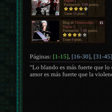
Página 2
Puntuación:
9.09
puntos.
Tiene
13
posts.
Blog de
Dreamwalker
15
Página 2
Puntuación:
7.00
puntos.
Tiene
9
posts.
Páginas:
[1-15]
,
[16-30]
,
[31-45
"Lo blando es más fuerte que lo d
amor es más fuerte que la viole