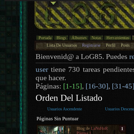
Portada
Blogs
Álbumes
Notas
Herramientas
Lista De Usuarios
Registrarse
Perfil
Posts
Bienvenid@ a LoG85. Puedes
r
user
tiene 730 tareas pendiente
que hacer.
Páginas:
[1-15]
,
[16-30]
,
[31-45
Orden Del Listado
Usuarios Ascendente
Usuarios Descen
Páginas Sin Puntuar
Blog de
LaNsHoR
1
Página 1