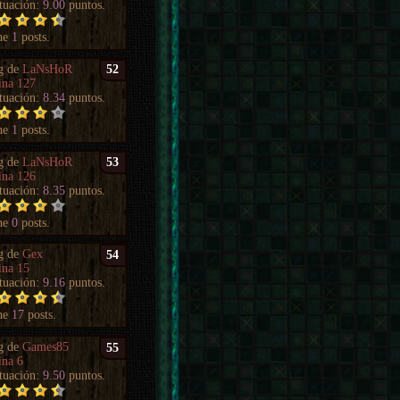
tuación:
9.00
puntos.
ne
1
posts.
g de
LaNsHoR
52
ina 127
tuación:
8.34
puntos.
ne
1
posts.
g de
LaNsHoR
53
ina 126
tuación:
8.35
puntos.
ne
0
posts.
g de
Gex
54
ina 15
tuación:
9.16
puntos.
ne
17
posts.
g de
Games85
55
ina 6
tuación:
9.50
puntos.