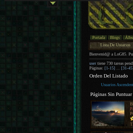
Portada
Blogs
Álb
Lista De Usuarios
Bienvenid@ a LoG85. P
user
tiene 730 tareas pend
Páginas:
[1-15]
...
[31-45
Orden Del Listado
Usuarios Ascenden
Páginas Sin Puntuar
B
P
P
T