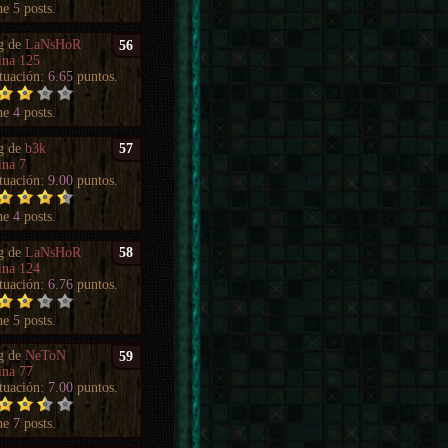
ne
5
posts.
g de
LaNsHoR
56
ina 125
tuación:
6.65
puntos.
ne
4
posts.
g de
b3k
57
ina 7
tuación:
9.00
puntos.
ne
4
posts.
g de
LaNsHoR
58
ina 124
tuación:
6.76
puntos.
ne
5
posts.
g de
NeToN
59
ina 77
tuación:
7.00
puntos.
ne
7
posts.