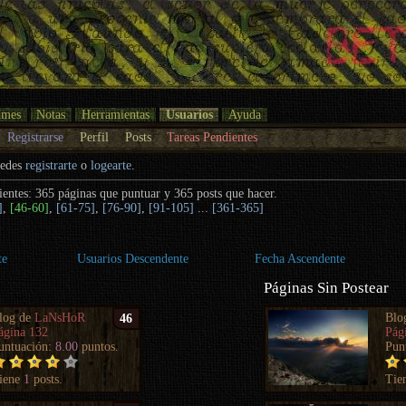
umes
Notas
Herramientas
Usuarios
Ayuda
Registrarse
Perfil
Posts
Tareas Pendientes
uedes
registrarte
o
logearte
.
ientes: 365 páginas que puntuar y 365 posts que hacer.
]
,
[46-60]
,
[61-75]
,
[76-90]
,
[91-105]
...
[361-365]
te
Usuarios Descendente
Fecha Ascendente
Páginas Sin Postear
log de
LaNsHoR
Blo
46
ágina 132
Pág
untuación:
8.00
puntos.
Pun
iene
1
posts.
Tie