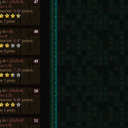
g de
LaNsHoR
47
ina 131
tuación:
9.00
puntos.
ne
2
posts.
g de
b3k
48
ina 8
tuación:
6.97
puntos.
ne
8
posts.
g de
LaNsHoR
49
ina 130
tuación:
7.50
puntos.
ne
1
posts.
g de
LaNsHoR
50
ina 129
tuación:
8.00
puntos.
ne
1
posts.
g de
LaNsHoR
51
ina 128