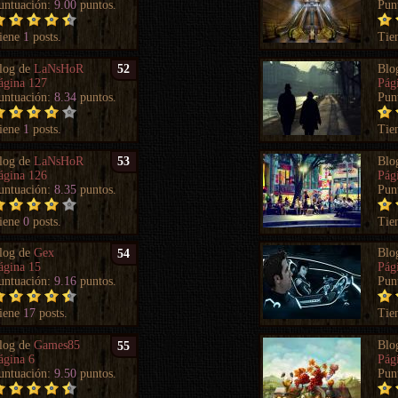
untuación:
9.00
puntos.
Pun
iene
1
posts.
Tie
log de
LaNsHoR
Blo
52
ágina 127
Pág
untuación:
8.34
puntos.
Pun
iene
1
posts.
Tie
log de
LaNsHoR
Blo
53
ágina 126
Pág
untuación:
8.35
puntos.
Pun
iene
0
posts.
Tie
log de
Gex
Blo
54
ágina 15
Pág
untuación:
9.16
puntos.
Pun
iene
17
posts.
Tie
log de
Games85
Blo
55
ágina 6
Pág
untuación:
9.50
puntos.
Pun