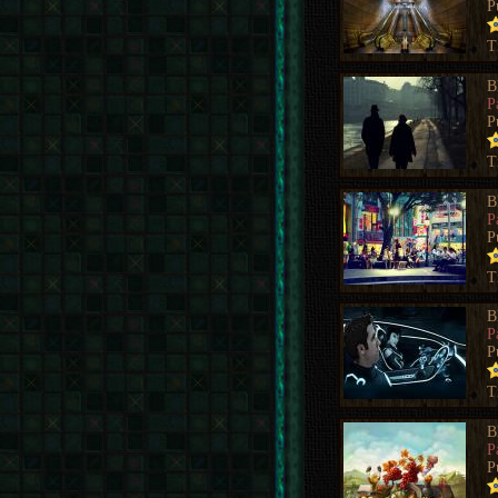
P
T
B
P
P
T
B
P
P
T
B
P
P
T
B
P
P