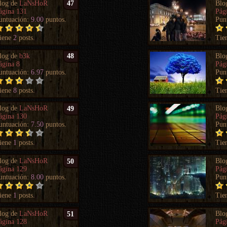
log de
LaNsHoR
Blo
47
ágina 131
Pág
untuación:
9.00
puntos.
Pun
iene
2
posts.
Tie
log de
b3k
Blo
48
ágina 8
Pág
untuación:
6.97
puntos.
Pun
iene
8
posts.
Tie
log de
LaNsHoR
Blo
49
ágina 130
Pág
untuación:
7.50
puntos.
Pun
iene
1
posts.
Tie
log de
LaNsHoR
Blo
50
ágina 129
Pág
untuación:
8.00
puntos.
Pun
iene
1
posts.
Tie
log de
LaNsHoR
Blo
51
ágina 128
Pág