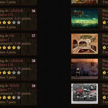
iene
5
posts.
Tie
log de
LaNsHoR
Blo
56
ágina 125
Pág
untuación:
6.65
puntos.
Pun
iene
4
posts.
Tie
log de
b3k
Blo
57
ágina 7
Pág
untuación:
9.00
puntos.
Pun
iene
4
posts.
Tie
log de
LaNsHoR
Blo
58
ágina 124
Pág
untuación:
6.76
puntos.
Pun
iene
5
posts.
Tie
log de
NeToN
Blo
59
ágina 77
Pág
untuación:
7.00
puntos.
Pun
iene
7
posts.
Tie