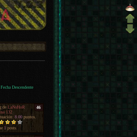
Fecha Descendente
g de
LaNsHoR
46
ina 132
tuación:
8.00
puntos.
ne
1
posts.