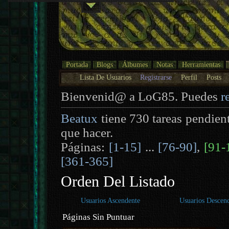
Portada
Blogs
Álbumes
Notas
Herramientas
Lista De Usuarios
Registrarse
Perfil
Posts
Bienvenid@ a LoG85. Puedes
r
Beatux
tiene 730 tareas pendien
que hacer.
Páginas:
[1-15]
...
[76-90]
,
[91-
[361-365]
Orden Del Listado
Usuarios Ascendente
Usuarios Descen
Páginas Sin Puntuar