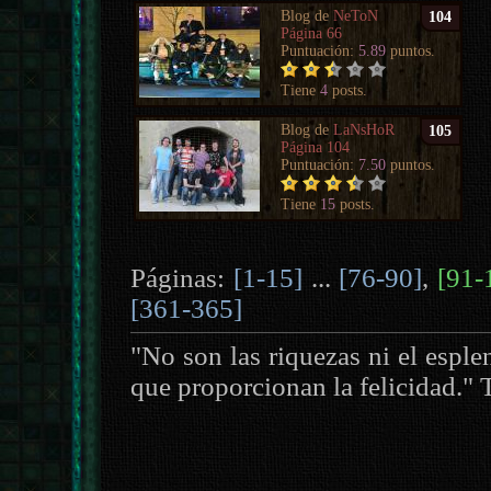
Blog de
NeToN
104
Página 66
Puntuación:
5.89
puntos.
Tiene
4
posts.
Blog de
LaNsHoR
105
Página 104
Puntuación:
7.50
puntos.
Tiene
15
posts.
Páginas:
[1-15]
...
[76-90]
,
[91-
[361-365]
"No son las riquezas ni el esplen
que proporcionan la felicidad."