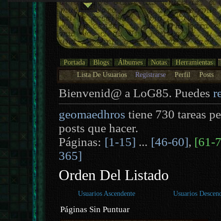
Portada
Blogs
Álbumes
Notas
Herramientas
Lista De Usuarios
Registrarse
Perfil
Posts
Bienvenid@ a LoG85. Puedes
r
geomaedhros
tiene 730 tareas p
posts que hacer.
Páginas:
[1-15]
...
[46-60]
,
[61-
365]
Orden Del Listado
Usuarios Ascendente
Usuarios Descen
Páginas Sin Puntuar