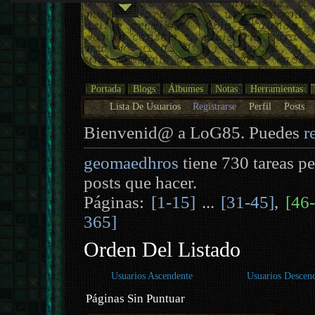
Portada
Blogs
Álbumes
Notas
Herramientas
Lista De Usuarios
Registrarse
Perfil
Posts
Bienvenid@ a LoG85. Puedes
r
geomaedhros
tiene 730 tareas p
posts que hacer.
Páginas:
[1-15]
...
[31-45]
,
[46
365]
Orden Del Listado
Usuarios Ascendente
Usuarios Descen
Páginas Sin Puntuar