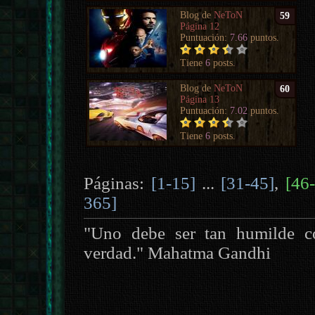
Blog de
NeToN
59
Página 12
Puntuación:
7.66
puntos.
Tiene
6
posts.
Blog de
NeToN
60
Página 13
Puntuación:
7.02
puntos.
Tiene
6
posts.
Páginas:
[1-15]
...
[31-45]
,
[46
365]
"Uno debe ser tan humilde c
verdad." Mahatma Gandhi