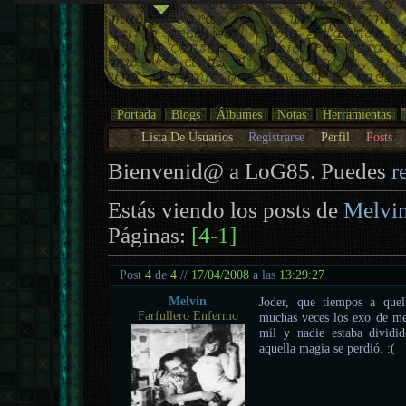
Portada
Blogs
Álbumes
Notas
Herramientas
Lista De Usuarios
Registrarse
Perfil
Posts
Bienvenid@ a LoG85. Puedes
r
Estás viendo los posts de
Melvi
Páginas:
[4-1]
Post
4
de
4
//
17/04/2008
a las
13:29:27
Melvin
Joder, que tiempos a quell
Farfullero Enfermo
muchas veces los exo de me
mil y nadie estaba dividi
aquella magia se perdió. :(