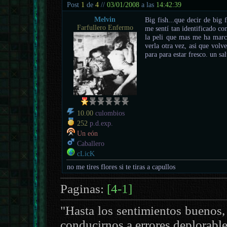
Post
1
de
4
//
03/01/2008
a las
14:42:39
Melvin
Big fish...que decir de big 
Farfullero Enfermo
me sentí tan identificado c
la peli que mas me ha marca
verla otra vez, asi que volv
para para estar fresco. un sa
10.00
culombios
252
p.d.exp.
Un eón
Caballero
cLicK
no me tires flores si te tiras a capullos
Paginas:
[4-1]
"Hasta los sentimientos buenos,
conducirnos a errores deplorabl