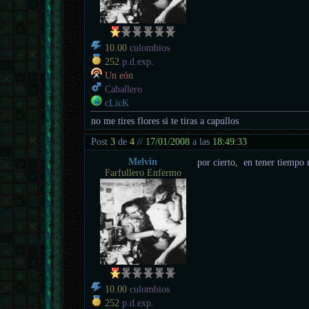
10.00
culombios
252
p.d.exp.
Un eón
Caballero
cLicK
no me tires flores si te tiras a capullos
Post
3
de
4
//
17/01/2008
a las
18:49:33
Melvin
por cierto, en tener tiempo 
Farfullero Enfermo
10.00
culombios
252
p.d.exp.