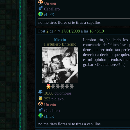
Un eón
Caballero
cLicK
no me tires flores si te tiras a capullos
Post
2
de
4
//
17/01/2008
a las
18:48:19
Melvin
Lanshor tio, he leido los
Farfullero Enfermo
comentario de "clinex" sea 
tiene que ser todo tan perf
derecho a decir lo que quier
es mi opinion. Tendras tus 
grabar xD cuidateeee!!! :)
10.00
culombios
252
p.d.exp.
Un eón
Caballero
cLicK
no me tires flores si te tiras a capullos