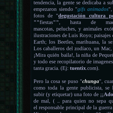
tendencia, la gente se dedicaba a sub
empezaron siendo "
gifs animados
",
fotos de "
degustación cultura p
""
fiestas
""
, hasta de macro
mascotas, peluches, y animales exó
ilustraciones de Luis Royo; paisaje
Earth; los Beetles, marihuana, la s
Los caballeros del zodíaco, un Mac, l
¡Mira quién baila!, la niña de Pequ
y todo ese recopilatorio de imagenes 
tanta gracia. (Ej:
tuentix
.com).
Pero la cosa se puso "
chunga
", cua
como toda la gente publicista, se
subir (y etiquetar) una foto de ¡¡
Adol
de mal, ( .. para quien no sepa q
el responsable principal de la guerra