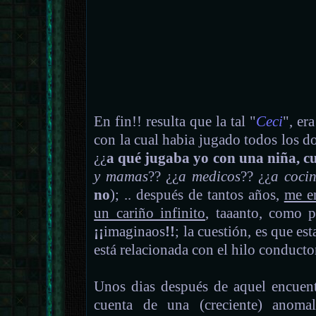
En fin!! resulta que la tal "
Ceci
", er
con la cual habia jugado todos los do
¿¿
a qué jugaba yo con una niña, 
y mamas
?? ¿¿
a medicos
?? ¿¿
a cocin
no
); .. después de tantos años,
me e
un cariño infinito
, taaanto, como p
¡¡
imaginaos
!!
; la cuestión, es que est
está relacionada con el hilo conductor
Unos dias después de aquel encuent
cuenta de una (creciente) anoma