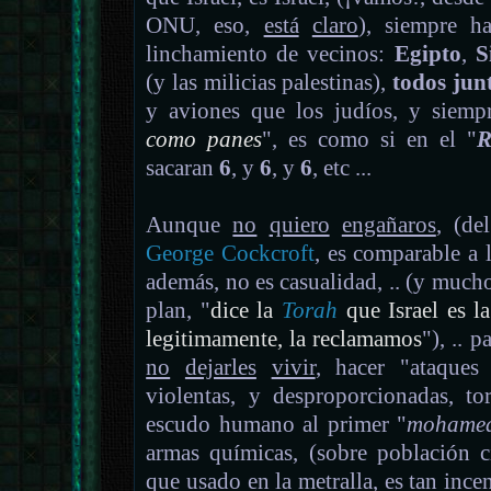
ONU, eso,
está
claro
), siempre h
linchamiento de vecinos:
Egipto
,
Si
(y las milicias palestinas),
todos jun
y aviones que los judíos, y siempr
como panes
", es como si en el "
R
sacaran
6
, y
6
, y
6
, etc ...
Aunque
no
quiero
engañaros
, (de
George Cockcroft
, es comparable a 
además, no es casualidad, .. (y muc
plan, "
dice la
Torah
que Israel es l
legitimamente, la reclamamos
"), .. p
no
dejarles
vivir
, hacer "ataques
violentas, y desproporcionadas, to
escudo humano al primer "
mohame
armas químicas, (sobre población 
que usado en la metralla, es tan ince