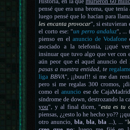
Historia, en la que
murieron 60 mill
pensé que era una broma, que tenía 
luego pensé que lo hacían para llama
les encanta provocar
", si estuviera
el corto ese: "
un perro andaluz
", ... 
pienso en el
anuncio de Vodafone
q
asociado a la telefonía, ¡¡qué ve
insinuar que tuvo algo que ver con el
aún peor que el aquel anuncio del
pasas a nuestra entidad, te
regalam
liga
BBVA
", ¡¡buuf!! si me dan ren
pero si me regalas 300 cromos, ¡di
como el
anuncio
ese de CajaMadrid
síndrome de down, destrozando la c
you
", y al final dicen, "
esta es tu 
piensas, ¿¿esto lo he hecho yo?? ¡¡q
otro anuncio,
bla
,
bla
,
bla
...), ... "
creo que no
; luego me fijé en la