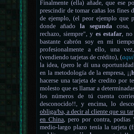
Finalmente (ella) añade, que ese p
prescindir de tomar cañas los fines 
de ejemplo, (el peor ejemplo que pu
donde añado
la segunda
cosa, "
rechazo, siempre", y
es estafar
, no
bastante cabrón soy en mi tiempo
profesionalmente a ello, una ve
(vendiendo tarjetas de crédito), (
aquí
la idea, (pero le dí una oportunida
en la metodología de la empresa, ¡¡
hacerse una tarjeta de credito por t
molesto que es llamar a determinadas
los números de tú cuenta corrie
desconocido!!, y encima, lo desc
obliga/ba, a decir al cliente que su t
en China
, pero por contra, podías 
medio-largo plazo tenía la tarjeta (f