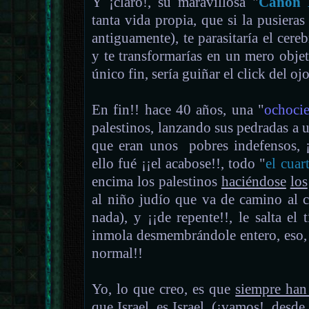
Y ¡claro!, su maravillosa "
Canon
tanta vida propia, que si la pusieras
antiguamente), te parasitaría el cereb
y te transformarías en un mero obje
único fin, sería guiñar el click del oj
En fin!! hace 40 años, una "
ochocie
palestinos, lanzando sus pedradas a u
que eran unos pobres indefensos, ¡
ello fué ¡¡el acabose!!, todo "
el cuar
encima los palestinos
haciéndose
los
al niño judío que va de camino al c
nada), y ¡¡de repente!!, le salta el t
inmola desmembrándole entero, eso, 
normal!!
Yo, lo que creo, es que
siempre han
que Israel, es Israel, (¡vamos!, desde