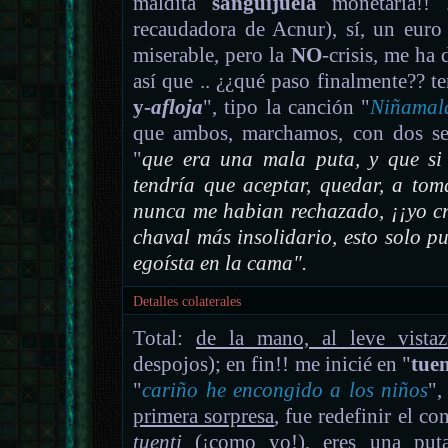
maldita
sanguijuela
monetaria!! 
recaudadora de Acnur), sí, un euro
miserable, pero la
NO
-crisis, me ha
así que .. ¿¿qué paso finalmente?? t
y-
afloja
", tipo la canción "
Niñamala
que ambos, marchamos, con dos sen
"
que era una mala puta, y que si 
tendría que aceptar, quedar, a tom
nunca me habian rechazado, ¡¡yo cre
chaval más insolidario, esto solo p
egoísta en la cama".
Detalles colaterales
Total:
de la mano, al leve vistaz
despojos); en fin!! me inicié en "
tuen
"
cariño he encongido a los niños
",
primera sorpresa
, fue redefinir el co
tuenti
(¡como yo!), eres una puta,