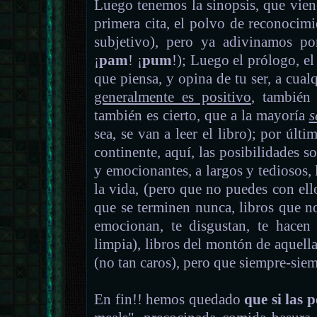
Luego tenemos la sinopsis, que viene
primera cita, el polvo de reconocim
subjetivo), pero ya adivinamos po
¡
pam
! ¡
pum
!); Luego el prólogo, el
que piensa, y opina de tu ser, a cualq
generalmente es positivo
, también
también es cierto, que a la mayoría
s
sea, se van a leer el libro); por últ
continente, aquí, las posibilidades so
y emocionantes, a largos y tediosos,
la vida, (pero que no puedes con ello
que se terminen nunca, libros que no
emocionan, te disgustan, te hacen 
limpia), libros del montón de aquella 
(no tan caros), pero que siempre-s
En fin!! hemos quedado
que si las 