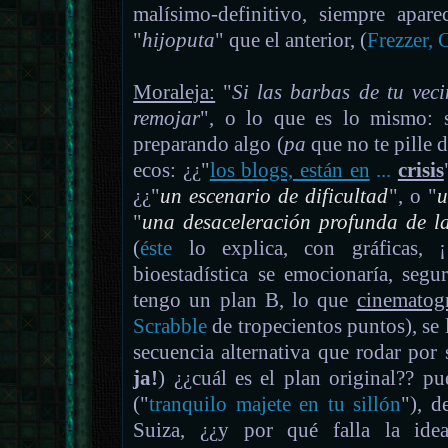
malísimo-definitivo, siempre apare
"
hijoputa
" que el anterior, (
Frezzer, 
Moraleja:
"
Si las barbas de tu veci
remojar
", o lo que es lo mismo: si
preparando algo (
pa
que no te pille d
ecos: ¿¿"
los blogs, están en
...
crisis
¿¿"
un escenario de dificultad
", o "
u
"
una desaceleración profunda de l
(
éste
lo explica, con gráficas, ¡
bioestadística se emocionaría, segu
tengo un plan B, lo que
cinematog
Scrabble
de tropecientos puntos
), se
secuencia alternativa que rodar por s
ja!
) ¿¿cuál es el plan original?? pu
("
tranquilo majete en tu sillón
"), 
Suiza, ¿¿y por qué falla la idea