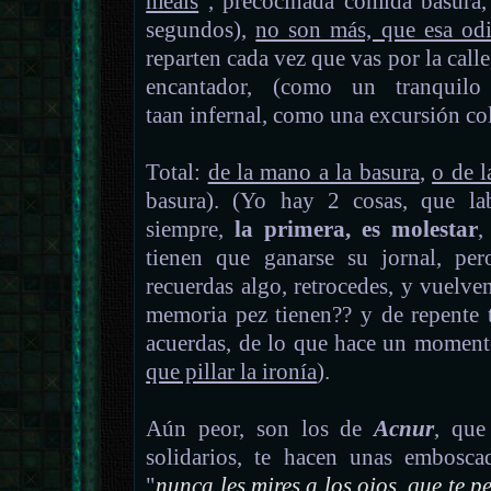
meals
", precocinada comida basura,
segundos),
no son más, que esa odi
reparten cada vez que vas por la calle
encantador, (como un tranquilo
taan infernal, como una excursión co
Total:
de la mano a la basura
,
o de l
basura). (Yo hay 2 cosas, que la
siempre,
la primera, es molestar
,
tienen que ganarse su jornal, per
recuerdas algo, retrocedes, y vuelven
memoria pez tienen?? y de repente t
acuerdas, de lo que hace un momento
que pillar la ironía
).
Aún peor, son los de
Acnur
, que
solidarios, te hacen unas emboscada
"
nunca les mires a los ojos, que te p