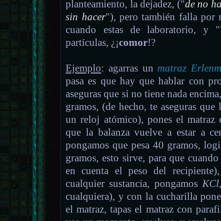
planteamiento, la dejadez, ("
de no ha
sin hacer
"), pero también falla por 
cuando estas de laboratorio, y "
partículas, ¿¡
comor
!?
Ejemplo
: agarras un
matraz Erlenm
pasa es que hay que hablar con prop
aseguras que si no tiene nada encima
gramos, (de hecho, te aseguras que l
un reloj atómico), pones el matraz
que la balanza vuelve a estar a cer
pongamos que pesa 40 gramos, logic
gramos, esto sirve, para que cuando
en cuenta el peso del recipiente
cualquier sustancia, pongamos
KCl
cualquiera), y con la cucharilla po
el matraz, tapas el matraz con parafil