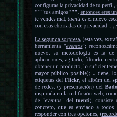
configuras la privacidad de tu perfil
"""
tus amigos
"""
,
entonces eres un
te vendes mal,
tuenti
es el nuevo esca
con esas chorradas de privacidad .. ¡¡
La segunda sorpresa
, (esta vez, extr
herramienta "
eventos
"; reconozcámo
nuevo, su metodología es la de p
aplicaciones, agitarlo, filtrarlo, cent
obtener un producto, lo suficientem
mayor público posible); .. tiene, 
etiquetas del
Flickr
, el albúm del
s
de redes, (y presentación) del
Bad
inspirada en la redifusión web, com
de "
eventos
" del
tuenti
), consiste
concreto, que es enviado a todos 
responder con tres opciones, (
recor