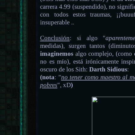
carrera 4.99 (suspendido), no signifi
con todos estos traumas, ¡¡buuu
insuperable ..
Conclusión
: si algo "
aparenteme
medidas), surgen tantos (diminuto
imaginemos
algo complejo, (como
no es mío), está irónicamente inspi
oscuro de los Sith:
Darth Sidious
:
(nota
: "
no tener como maestro al má
pobres
", xD
)