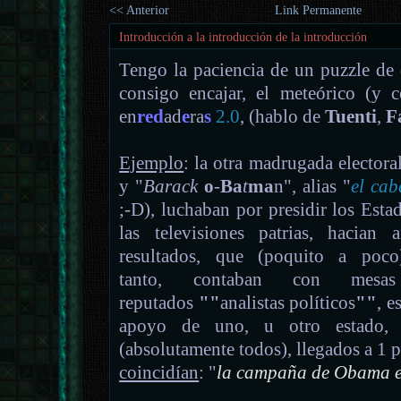
<< Anterior
Link Permanente
Introducción a la introducción de la introducción
Tengo la paciencia de un puzzle de 
consigo encajar, el meteórico (y c
en
red
ad
e
ra
s
2.0
, (hablo de
Tuenti
,
F
Ejemplo
: la otra madrugada electoral
y "
Barack
o
-
Ba
t
ma
n", alias "
el cab
;-D), luchaban por presidir los Est
las televisiones patrias, hacian
resultados, que (poquito a poco
tanto, contaban con mesas
reputados
""
analistas políticos
""
, e
apoyo de uno, u otro estado, 
(absolutamente todos), llegados a 1 
coincidían
: "
la campaña de Obama en 