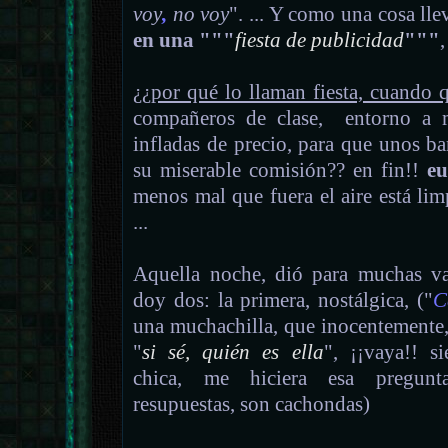
voy
,
no voy
". ... Y como una cosa lle
en una
"""
fiesta de publicidad
"""
¿¿
por qué lo llaman fiesta, cuando q
compañeros de clase, entorno a m
infladas de precio, para que unos ba
su miserable comisión?? en fin!!
eu
menos mal que fuera el aire está li
...
Aquella noche, dió para muchas va
doy dos: la primera, nostálgica, ("
C
una muchachilla, que inocentemente,
"
si sé, quién es ella
", ¡¡vaya!! 
chica, me hiciera esa pregun
resupuestas, son cachondas)