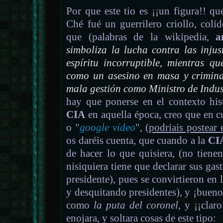
Por que este tio es ¡¡un figura!! q
Ché fué un guerrilero criollo, colí
que (palabras de la wikipedia,
a
simboliza la lucha contra las injus
espíritu incorruptible, mientras qu
como un asesino en masa y crimin
mala gestión como Ministro de Indus
hay que ponerse en el contexto hist
CIA
en aquella época, creo que en c
o "
google vídeo
", (
podríais postear 
os daréis cuenta, que cuando a la
CI
de hacer lo que quisiera, (no tiene
nisiquiera tiene que declarar sus gast
presidente), pues se convirtieron en 
y desquitando presidentes), y ¡bueno!
como
la puta del coronel
, y ¡¡clar
enojara, y soltara cosas de este tipo: