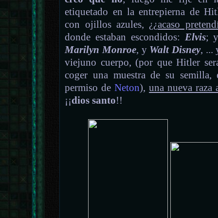
etiquetado en la entrepierna de Hitl
con ojillos azules, ¿¿
acaso pretend
donde estaban escondidos:
Elvis
; 
Marilyn Monroe
, y
Walt Disney
, ..
viejuno cuerpo, (por que Hitler ser
coger una muestra de su semilla, 
permiso de
Neton
),
una nueva raza 
¡¡
dios santo
!!