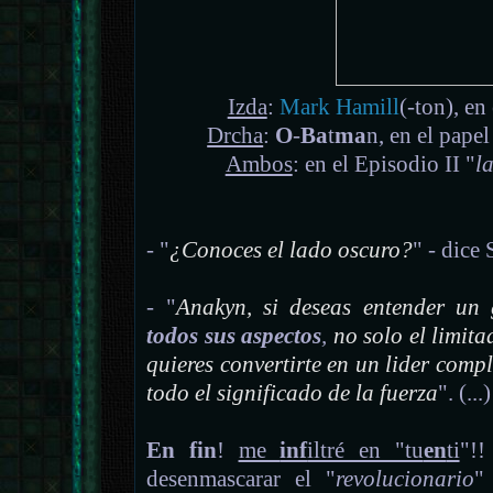
Izda
:
Mark Hamill
(-ton), en
Drcha
:
O
-
Ba
t
ma
n, en el pape
Ambos
: en el Episodio II "
l
- "
¿Conoces el lado oscuro?
" - dice
- "
Anakyn, si deseas entender un 
todos sus aspectos
,
no solo el limita
quieres convertirte en un lider comp
todo el significado de la fuerza
". (...)
En
fin
!
me
inf
iltré en "tu
en
ti
"!!
desenmascarar el "
revolucionario
"