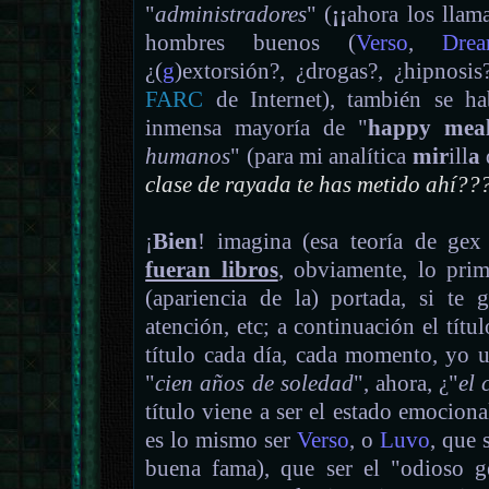
"
administradores
" (
¡¡
ahora los llam
hombres buenos (
Verso
,
Drea
¿(
g
)extorsión?, ¿drogas?, ¿hipnosis
FARC
de Internet), también se ha
inmensa mayoría de "
happy meal
humanos
" (para mi analítica
mir
ill
a
d
clase de rayada te has metido ahí??
¡
Bien
! imagina (esa teoría de gex
fueran libros
, obviamente, lo prime
(apariencia de la) portada, si te g
atención, etc; a continuación el títu
título cada día, cada momento, yo 
"
cien años de soledad
", ahora, ¿"
el 
título viene a ser el estado emociona
es lo mismo ser
Verso
, o
Luvo
, que 
buena fama), que ser el "odioso g