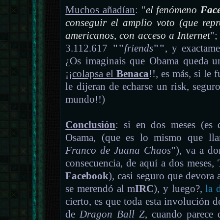
Muchos añadían
: "
el fenómeno
Fac
conseguir el amplio voto (que repr
americanos, con acceso a Internet
";
3.112.617
""
friends
""
, y exactame
¿Os imaginais que Obama queda u
¡¡
colapsa el
Benaca
!!,
es más, si le 
le dijeran de echarse un risk, segu
mundo!!)
Conclusión
: si en dos meses (es 
Osama, (que es lo mismo que lla
Franco de Juana Chaos
"), va a d
consecuencia, de aquí a dos meses,
Facebook
), casi seguro que devora 
se merendó al m
IRC
), y luego?,
la 
cierto, es que toda esta involución de
de
Dragon Ball Z
, cuando parece