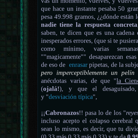
vas un momento, vuelves, y vuelves
que hace un instante pesaba 50 gra
pesa 49.998 gramos, ¿¿dónde están l
nadie tiene la respuesta concreta
saben, te dicen que es una cadena 
inesperados errores, (que si te pusiera
como mínimo, varias seman
""magicamente"" desaparezcan esas 
de eso de
enrasar
pipetas, de la subje
pero imperceptiblemente un pelí
anécdotas varias, de que "
la Cien
(
ojalá!
), y que el desaguisado, 
y "
desviación típica
",
¡¡
Cabronazos
!! pasa lo de los "
reye
incluso acepto el colapso cerebral 
sean lo mismo, es decir, que tu divid
(0.33 más 0.33 más 0.33) y te da
0.9