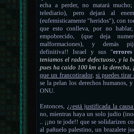
echa a perder, no matará mucho;
telediario), pero dejará al ene
(eufemisticamente "heridos"), con tod
que esto conlleva, por no hablar
empobrecido, (que deja nume
malformaciones), y demás pija
definitiva!! Israel y sus "
errores
teniamos el radar defectuoso, y la 
pues ha caido 100 km a la derecha, 
que un francotirador
,
si puedes tirar
se la pelan los derechos humanos, y
ONU.
Entonces, ¿¿
está justificada la causa
no, mientras haya un solo judío (in
.. ¡¡no te jode!! que se solidarizen co
al pañuelo palestino
, un brazalete j