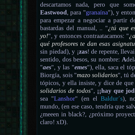
descartamos nada, pero que so
Eastwood
, para "
granaína
"), y ento
para empezar a negociar a partir de
bastardas del manual, .. "
¿tú que e
yo!
", y entonces contraatacamos: "
¿a
qué profesores te dan esas asignat
sin piedad), y ¡
zas
! de repente, lleva
sentido, dos besos, su nombre:
A
del
"
aes
", y las "
emes
"), ella, saca el t
Biorgía, sois "
mazo solidarios
", tú 
tópicos, y ella insiste, y dice de que
solidarios de todos
",
¡¡hay que jod
sea "
Lanshor
" (en el
Baldur´s
), n
mundo, (en ese caso, tendría que salv
¿meeen in black?, ¿próximo proyec
claro! xD).