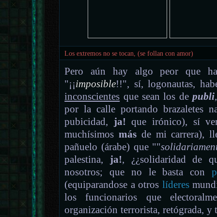
Los extremos no se tocan, (se follan con amor)
Pero aún hay algo peor que hace
"¡¡
imposible
!!", sí, logonautas, ha
inconscientes
que sean los de
publi
por la calle portando brazaletes n
pubicidad,
ja!
que irónico), sí ve
muchísimos
más
de mi carrera), ll
pañuelo (árabe) que ""
solidariamen
palestina,
ja!
,
¿¿solidaridad de 
nosotros; que no le basta con
p
(equiparandose a otros
líderes
mundia
los funcionarios que electora
organización terrorista, retógrada, y 