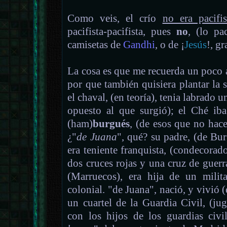
Como veis, el crío
no era pacifis
pacifista-pacifista, pues
no
, (lo pa
camisetas de
Gandhi
, o de ¡
Jesús
!, gr
La cosa es que me recuerda un poco 
por que también quisiera plantar la 
el chaval, (en teoría), tenia labrado u
opuesto al que surgió); el Ché i
(ham)
burgués
, (de esos que no hac
¿"
de Juana
", qué? su padre, (de Burg
era teniente franquista, (condecora
dos cruces rojas y una cruz de guerr
(Marruecos), era hija de un milita
colonial. "de Juana", nació, y vivió 
un cuartel de la Guardia Civil, (ju
con los hijos de los guardias civil