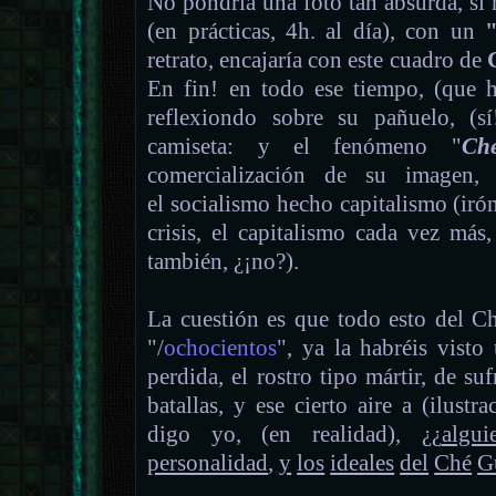
No pondría una foto tan absurda, si
(en prácticas, 4h. al día), con un
retrato, encajaría con este cuadro de
En fin! en todo ese tiempo, (que h
reflexiondo sobre su pañuelo, (sí
camiseta: y el fenómeno "
Ch
comercialización de su imagen,
el socialismo hecho capitalismo (iró
crisis, el capitalismo cada vez más
también, ¿¡no?).
La cuestión es que todo esto del C
"/
ochocientos
", ya la habréis visto
perdida, el rostro tipo mártir, de su
batallas, y ese cierto aire a (ilustr
digo yo, (en realidad), ¿¿
algui
personalidad
,
y
los
ideales
del
Ché
G