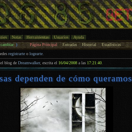
umes
Notas
Herramientas
Usuarios
Ayuda
cambiar
):
Página Principal
Entradas
Historial
Estadísticas
uedes
registrarte
o
logearte
.
el blog de
Dreamwalker
, escrita el
16/04/2008
a las
17:21:40
.
sas dependen de cómo queramos