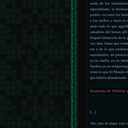
suma de los sentimient
elpesimismo, la desilus
podéis ver entre los ha
a los sueños y esoes lo 
atrás todo lo que signif
caballero del honor, all
llegará lamayoría de la
vez más, hasta que tom
era y de lo que estabas
sustentarlos, mi presen
ya no sueña, ya no mere
Sueños ya no estáproteg
triste es que El Mundo d
que habéis abandonado.
Respuesta de Wilhelm y
(...)
-No, eres tú elque está 