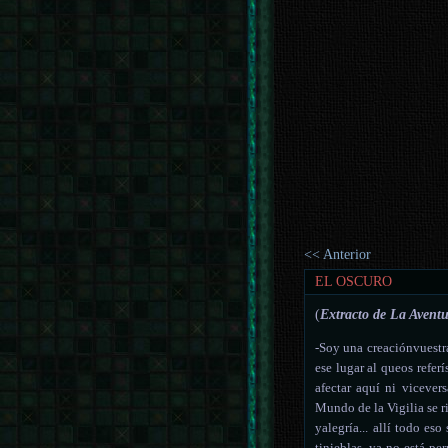
<< Anterior
EL OSCURO
(
Extracto de La Aventu
-Soy una creaciónvuestra
ese lugar al queos refer
afectar aquí ni vicever
Mundo de
la Vigilia
se r
yalegría... allí todo es
tinieblas, ya no está pe