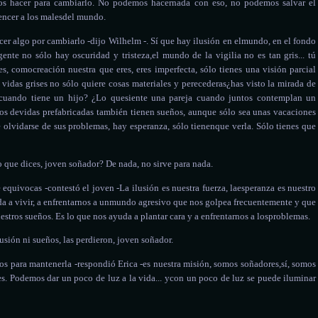
s hacer para cambiarlo. No podemos hacernada con eso, no podemos salvar el
encer a los malesdel mundo.
er algo por cambiarlo -dijo Wilhelm -. Sí que hay ilusión en elmundo, en el fondo
ente no sólo hay oscuridad y tristeza,el mundo de la vigilia no es tan gris... tú
s, comocreación nuestra que eres, eres imperfecta, sólo tienes una visión parcial
vidas grises no sólo quiere cosas materiales y perecederas¿has visto la mirada de
cuando tiene un hijo? ¿Lo quesiente una pareja cuando juntos contemplan un
vos devidas prefabricadas también tienen sueños, aunque sólo sea unas vacaciones
 olvidarse de sus problemas, hay esperanza, sólo tienenque verla. Sólo tienes que
o que dices, joven soñador? De nada, no sirve para nada.
e equivocas -contestó el joven -La ilusión es nuestra fuerza, laesperanza es nuestro
da a vivir, a enfrentarnos a unmundo agresivo que nos golpea frecuentemente y que
tros sueños. Es lo que nos ayuda a plantar cara y a enfrentarnos a losproblemas.
lusión ni sueños, las perdieron, joven soñador.
os para mantenerla -respondió Erica -es nuestra misión, somos soñadores,sí, somos
es. Podemos dar un poco de luz a la vida... ycon un poco de luz se puede iluminar