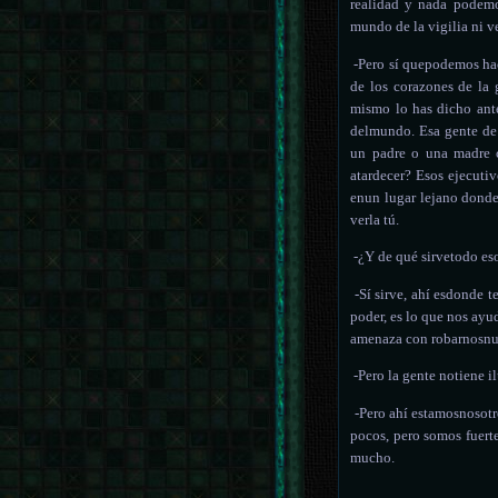
realidad y nada podemo
mundo de la vigilia ni v
-Pero sí quepodemos hac
de los corazones de la g
mismo lo has dicho ante
delmundo. Esa gente de 
un padre o una madre 
atardecer? Esos ejecuti
enun lugar lejano donde
verla tú.
-¿Y de qué sirvetodo es
-Sí sirve, ahí esdonde t
poder, es lo que nos ayu
amenaza con robarnosnues
-Pero la gente notiene i
-Pero ahí estamosnosotr
pocos, pero somos fuert
mucho.