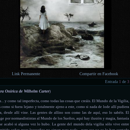
Link Permanente
Compartir en Facebook
Entrada
1
de
3
ra Onírica de Wilhelm Carter
)
... y como tal imperfecta, como todas las cosas que creáis. El Mundo de
la Vigilia
,
ís como si fuera lejano y totalmente ajeno a este, como si nada de lode allí pudiera
sa, desde allí vine. Las gentes de allíno son como las de aquí, eso lo sabéis. El
ige por normasdistintas al Mundo de los Sueños, aquí hay ilusión y magia, fantasía
o se acabó si alguna vez lo hubo. La gente del mundo dela vigilia sólo vive entre
rmitido soñar, pues lossueños no sirven para nada... pero eso ya os lo han contado