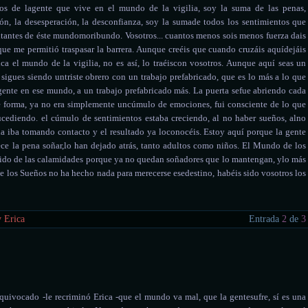
os de lagente que vive en el mundo de la vigilia, soy la suma de las penas,
ión, la desesperación, la desconfianza, soy la sumade todos los sentimientos que
bitantes de éste mundomoribundo. Vosotros... cuantos menos sois menos fuerza dais
que me permitió traspasar la barrera. Aunque creéis que cuando cruzáis aquídejáis
ica el mundo de la vigilia, no es así, lo traéiscon vosotros. Aunque aquí seas un
í sigues siendo untriste obrero con un trabajo prefabricado, que es lo más a lo que
 gente en ese mundo, a un trabajo prefabricado más. La puerta sefue abriendo cada
é forma, ya no era simplemente uncúmulo de emociones, fui consciente de lo que
ucediendo. el cúmulo de sentimientos estaba creciendo, al no haber sueños, alno
cia iba tomando contacto y el resultado ya loconocéis. Estoy aquí porque la gente
ce la pena soñar,lo han dejado atrás, tanto adultos como niños. El Mundo de los
ido de las calamidades porque ya no quedan soñadores que lo mantengan, ylo más
e los Sueños no ha hecho nada para merecerse esedestino, habéis sido vosotros los
 Erica
Entrada
2
de
3
equivocado -le recriminó Erica -que el mundo va mal, que la gentesufre, sí es una