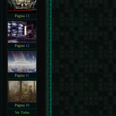
Página
13
Página
12
Página
11
Página
10
Ver Todas