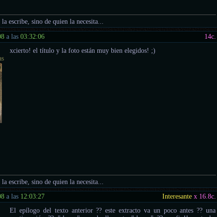
 la escribe, sino de quien la necesita...
08
a las
03:32:06
14
c.
xcierto! el título y la foto están muy bien elegidos! ;)
as
 la escribe, sino de quien la necesita...
08
a las
12:03:27
Interesante
x 16.8
c.
El epílogo del texto anterior ?? este extracto va un poco antes ?? una