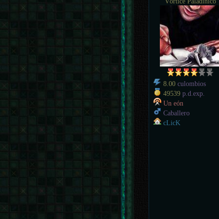
Vórtice Paladínico
8.00
culombios
49539
p.d.exp.
Un eón
Caballero
cLicK