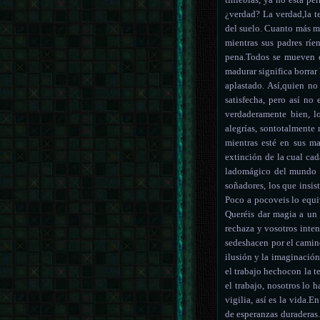
¿verdad? La verdad,la te
del suelo. Cuanto más mi
mientras sus padres rí
pena.Todos se mueven e
madurar significa borrar 
aplastado. Así,quien no
satisfecha, pero así no
verdaderamente bien, lo
alegrías, sontotalmente 
mientras esté en sus m
extinción de la cual cad
ladomágico del mundo de
soñadores, los que insis
Poco a pocoveis lo equiv
Queréis dar magia a un
rechaza y vosotros inten
sedeshacen por el camino
ilusión y la imaginación
el trabajo hechocon la t
el trabajo, nosotros lo
vigilia, así es la vida.E
de esperanzas duraderas..