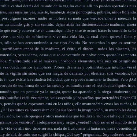
rrible verdad detrás del mundo de la vigilia es que allí no puedes apartarlos pies
ras, más miserias ves, muerte, hambre,tristeza por doquier, pobreza, niños llorando
en porvulgares razones, nadie se molesta en nada que verdaderamente merezca la
n un mundo gris y sin sentido, dejan atrás las ilusionescuando maduran, ahora
lo que eras y convertirte en unmaniquí más y si se te ocurre hacer lo contrario serás
 vive una vida de sufrimiento, vive una vida fría, la cual creen queestá llena y
 es, sólo se han acostumbrado a ese tipo devida. No recuerdan lo que es sentirse
 sacrificaron enpos de la madurez, el éxito, el dinero... todos los placeres, las
materiales, perecederos, cosas que se convertirán en polvo pero queno les importa
anos. Y entre todo eso se mueven unospocos elementos, una raza en peligro de
a vez quedanmenos ejemplares. Pobres idealistas y optimistas, que intentan ver el
 la vigilia sin saber que esa magia de derramó por elretrete, sois vosotros, los
tís en que existe laverdadera felicidad, que se puede mantener la ilusión. Pero ¡Oh!
ocado de esa forma de ver las cosas y os hundís entre el resto demaniquíes fríos.
 mundo que no permite ya la magia, quese ha apartado y la niega totalmente, os
táis huir.Sois cada vez menos, vais cayendo y los sueños que pretendéis llevar allí
, pensáis que la esperanza está en los niños, ellosmantendrán vivos los sueños, la
 ¡Ja! Los niños ya nonecesitan de los sueños ni la imaginación, su mundo les da ya
elevisión, los videojuegos y otros materiales que les dicen "nohace falta que hagáis
 hacemos por vosotros". Todoparece muy negro ¿verdad? Pero así es el mundo de la
n la vida de allí uno debe ser así, nada de ilusionens ni fantasías, nada desueños ni
. y de ahí, de todo eso surgió la chispa.¿Qué soy? preguntas... Soy todo eso, soy la