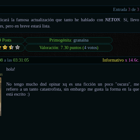
Entrada
3
de
3
icará la famosa actualización que tanto he hablado con
NETON
. Sí, llevo
s, pero en breve estará lista.
9 Posts
Primogénita:
granaína
Valoración: 7.30 puntos (
4 votos
)
08
a las
03:31:05
Informativo
x 14.6
c.
hola!
as
No tengo mucho dnd opinar xq es una ficción un poco "oscura", me
refiero a un tanto catastrofista, sin embargo me gusta la forma en la que
está escrito :)