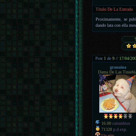
Título De La Entrada
Proximamente, se publ
dando lata con ella mese
Post
1
de
9
//
17/04/20
granaína
Dama De Las Tiniebl
16.00
culombios
71328
p.d.exp.
Un eón