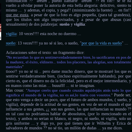
continuación ?? "
dream
", puedo llamarte "
dream
" ?? en fin!! se te ha
vuelto a olvidar poner la autoria de esta bella alegoria: delictivo, siento tu
mismo ... y ademas, el copia, y pega!! (minimizando la fuente) ... en fin!!
que me gusta
, a pesar de que la foto es algo pequeña, (para tal grandeza),
que los títulos son algo improvisados, y a pesar de que abusas (casi
sexualmente) de dos palabrejas:
sueño
y
vigilia
:
vigilia
: 10 veces!!!! esta noche no duermo ...
sueño
: 13 veces!!!! ya no sé si leo, o sueño, "
por que la vida es sueño
" ...
Aclaraciones sobre el texto: un fragmento dice:
"
No recuerdan lo que es sentirseverdaderamente bien, lo sacrificaron en pos de
la madurez, el éxito, eldinero... todos los placeres, las alegrías, son totalmente
materiales
"
tiooo!! yo no sé tú .. pero dame mucho dinero, que te mostraré los que es
sentirse verdaderamente bien, (incluso espiritualmente hablando), por que
cierto es, que el dinero no da la felicidad, pero es el mejor intermediario, y
en manos como las mias ... buuufff ... ni te imaginas.
Mas cosas:
"
Aunque creéis que cuando cruzáis aquídejáis atrás todo lo que
significa el mundo de la vigilia, no es así,lo traéis con vosotros
."
Puede ser,
que esto venga a decir un poco, que el futuro de ambos mundos, ( sueño, y
vigilia), depende de la actitud de sus gentes, en vez de ser el mundo el que
influencie a sus gentes, ¿¿ son sus gentes, las que influencian su mundo ??
en tal caso no podriamos hablar de abosolutos, (por lo mencionado en el
texto), y ambos no serian ni blanco, ni negro, ni sueño, ni vigilia, solo un
gris uniforme ... y digo yo, por qué tienen que ir Wilhelm y Erica de
salvadores de mundos ?? no sé tio, un millón de dudas ... ya me dices.