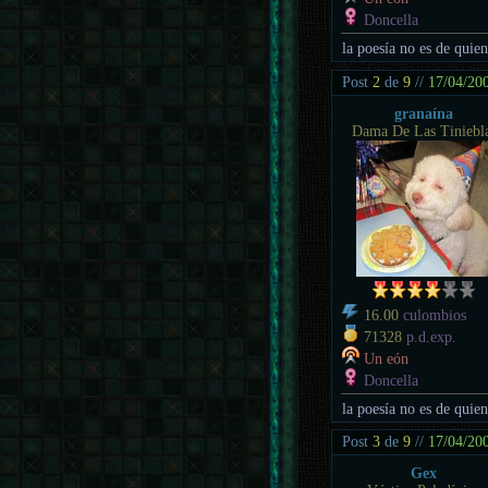
Doncella
la poesía no es de quien
Post
2
de
9
//
17/04/20
granaína
Dama De Las Tiniebl
16.00
culombios
71328
p.d.exp.
Un eón
Doncella
la poesía no es de quien
Post
3
de
9
//
17/04/20
Gex