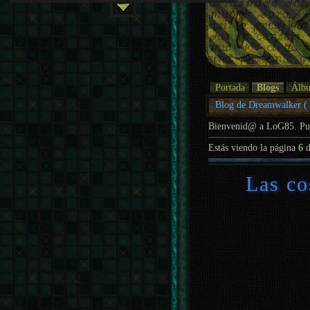
Portada
Blogs
Álb
Blog de Dreamwalker (
Bienvenid@ a LoG85. P
Estás viendo la página
6
d
Las co