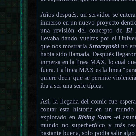
Años después, un servidor se enter
inmerso en un nuevo proyecto dent
una revisión del concepto de
El 
llevaba dando vueltas por el Univer
que nos mostraría
Straczynski
no era
había sido llamada. Después llegaron 
inmersa en la línea MAX, lo cual quer
fuera. La línea MAX es la línea "pa
quiere decir que se permite violencia
iba a ser una serie típica.
Así, la llegada del comic fue esper
contar esta historia en un mundo
explorado en
Rising Stars
-el asun
mundo no superheróico y más reali
bastante buena, sólo podía salir alg