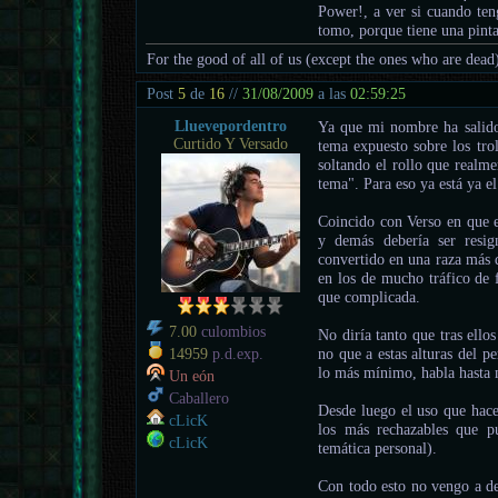
Power!, a ver si cuando ten
tomo, porque tiene una pinta
For the good of all of us (except the ones who are dead
Post
5
de
16
//
31/08/2009
a las
02:59:25
Lluevepordentro
Ya que mi nombre ha salido
Curtido Y Versado
tema expuesto sobre los trol
soltando el rollo que realme
tema". Para eso ya está ya el
Coincido con Verso en que e
y demás debería ser resi
convertido en una raza más d
en los de mucho tráfico de 
que complicada.
7.00
culombios
No diría tanto que tras ello
no que a estas alturas del p
14959
p.d.exp.
lo más mínimo, habla hasta 
Un eón
Caballero
Desde luego el uso que hace
cLicK
los más rechazables que pu
cLicK
temática personal).
Con todo esto no vengo a de