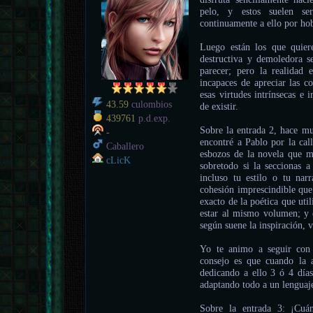
pelo, y estos suelen se
continuamente a ello por ho
Luego están los que quier
destructiva y demoledora se
parecer; pero la realida
incapaces de apreciar las c
esas virtudes intrínsecas e 
43.59
culombios
de existir.
439761
p.d.exp.
Sobre la entrada 2, hace 
-
encontré a Pablo por la cal
Caballero
esbozos de la novela que me
cLicK
sobretodo si la seccionas 
incluso tu estilo o tu nar
cohesión imprescindible que 
exacto de la poética que uti
estar al mismo volumen; y e
según suene la inspiración, v
Yo te animo a seguir con 
consejo es que cuando la a
dedicando a ello 3 ó 4 día
adaptando todo a un lenguaj
Sobre la entrada 3: ¡Cu