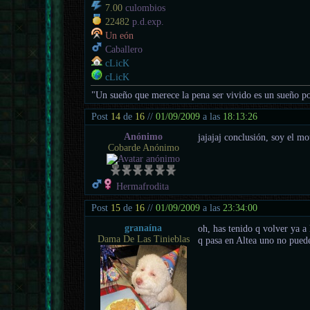
7.00
culombios
22482
p.d.exp.
Un eón
Caballero
cLicK
cLicK
"Un sueño que merece la pena ser vivido es un sueño po
Post
14
de
16
//
01/09/2009
a las
18:13:26
Anónimo
jajajaj conclusión, soy el mo
Cobarde Anónimo
Hermafrodita
Post
15
de
16
//
01/09/2009
a las
23:34:00
granaína
oh, has tenido q volver ya a 
Dama De Las Tinieblas
q pasa en Altea uno no pued