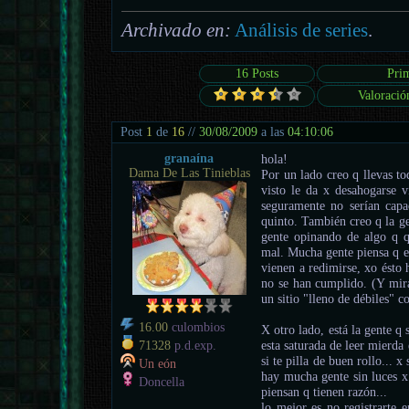
Archivado en:
Análisis de series
.
16 Posts
Pri
Valoració
Post
1
de
16
//
30/08/2009
a las
04:10:06
granaína
hola!
Dama De Las Tinieblas
Por un lado creo q llevas to
visto le da x desahogarse 
seguramente no serían capa
quinto. También creo q la ge
gente opinando de algo q q
mal. Mucha gente piensa q en
vienen a redimirse, xo ésto 
no se han cumplido. (Y mira
un sitio "lleno de débiles" c
16.00
culombios
X otro lado, está la gente q
esta saturada de leer mierda
71328
p.d.exp.
si te pilla de buen rollo... 
Un eón
hay mucha gente sin luces x
Doncella
piensan q tienen razón...
lo mejor es no registrarte 