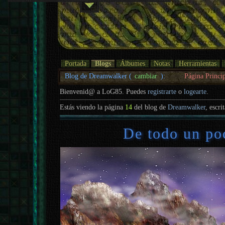
Portada
Blogs
Álbumes
Notas
Herramientas
Blog de Dreamwalker (
cambiar
):
Página Princi
Bienvenid@ a LoG85. Puedes
registrarte
o
logearte
.
Estás viendo la página
14
del blog de
Dreamwalker
, escri
De todo un po