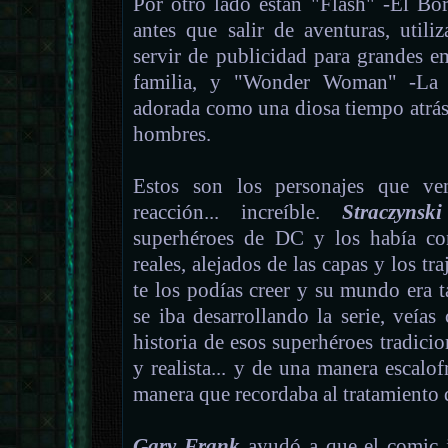
Por otro lado están "Flash" -El Bor
antes que salir de aventuras, util
servir de publicidad para grandes e
familia, y "Wonder Woman" -La P
adorada como una diosa tiempo atrás
hombres.
Estos son los personajes que 
reacción... increíble.
Straczynski
superhéroes de DC y los había co
reales, alejados de las capas y los tr
te los podías creer y su mundo era t
se iba desarrollando la serie, veía
historia de esos superhéroes tradic
y realista... y de una manera escalo
manera que recordaba al tratamiento
Gary Frank
ayudó a que el comic i