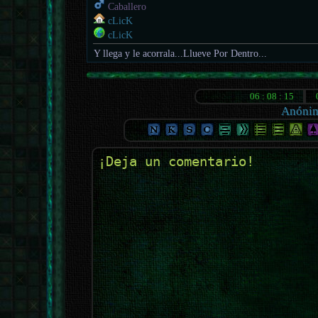
Caballero
cLicK
cLicK
Y llega y le acorrala...Llueve Por Dentro...
Anóni