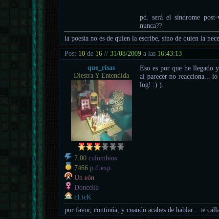
pd. será el síndrome post
nunca??
la poesía no es de quien la escribe, sino de quien la nece
Post
10
de
16
//
31/08/2009
a las
16:43:13
que_risas
Eso es por que he llegado 
Diestra Y Entendida
al parecer no reacciona... l
log! :) ).
7.00
culombios
7466
p.d.exp.
Un eón
Doncella
cLicK
por favor, continúa, y cuando acabes de hablar... te call