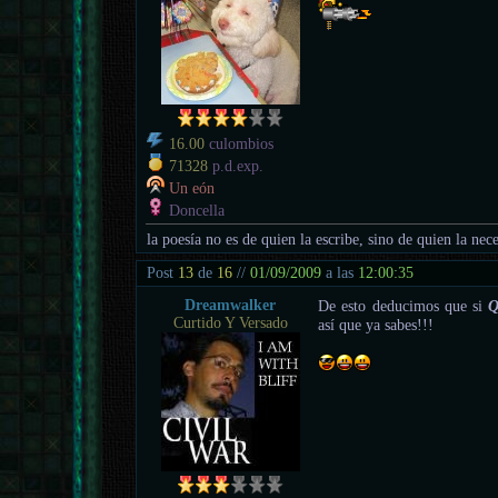
16.00
culombios
71328
p.d.exp.
Un eón
Doncella
la poesía no es de quien la escribe, sino de quien la nece
Post
13
de
16
//
01/09/2009
a las
12:00:35
Dreamwalker
De esto deducimos que si
Q
Curtido Y Versado
así que ya sabes!!!