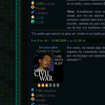
en el estilo, como comenta
22482
p.d.exp.
Un eón
Verso
: Actualmente tiene 
Caballero
mitad, por eso me dijeron
cLicK
próximo capítulo dará para 
cLicK
escribir, además de para mí,
soy de fiar, soy malísimo con
"Un sueño que merece la pena ser vivido es un sueño po
Post
8
de
16
//
31/08/2009
a las
11:28:14
Dreamwalker
Por cierto, he estado algo d
Curtido Y Versado
siquiera he comentado todas
por escrito)que con septiem
menudo!!!
7.00
culombios
22482
p.d.exp.
Un eón
Caballero