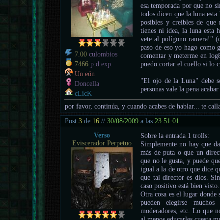
esa temporada por que no s
todos dicen que la luna esta
posibles y creibles de que 
tienes ni idea, la luna esta
vete al polígono ramera!" 
paso de eso yo hago como gra
7.00
culombios
comentar y meterme en log8
puedo cortar el cuello si lo
7466
p.d.exp.
Un eón
"El ojo de la Luna" debe s
Doncella
personas vale la pena acabar 
cLicK
por favor, continúa, y cuando acabes de hablar... te call
Post
3
de
16
//
30/08/2009
a las
23:51:01
Verso
Sobre la entrada 1 trolls:
Eviscerador Perpetuo
Simplemente no hay que darl
más de puta o que un direct
que no le gusta, y puede qu
igual a la de otro que dice 
que tal director es dios. S
caso positivo está bien vist
Otra cosa es el lugar donde 
pueden elegirse muchos 
moderadores, etc. Lo que no
al menos educarles cuesta m