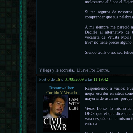
molestarme allá por el ?leja
Si tan seguros de nosotro
comprender que sus palabras
A mi siempre me pareció mu
Decirle al alternativo de
vocalista de Vetusta Morl
live" no tiene precio alguno.
Siendo trolls o no, sed felice
Y llega y le acorrala...Llueve Por Dentro...
Post
6
de
16
//
31/08/2009
a las
11:19:42
Dreamwalker
Respondiendo a varios: Pu
Curtido Y Versado
mejor escribir en sitios com
mayoría de usuarios, porque
Verso
: Lo sé, lo mismo es l
DIOS que el que dice que el
vara después con el mismo te
entrada.