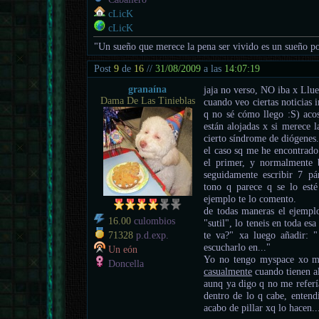
cLicK
cLicK
"Un sueño que merece la pena ser vivido es un sueño po
Post
9
de
16
//
31/08/2009
a las
14:07:19
granaína
jaja no verso, NO iba x Llue
Dama De Las Tinieblas
cuando veo ciertas noticias
q no sé cómo llego :S) acos
están alojadas x si merece 
cierto síndrome de diógenes
el caso sq me he encontrado
el primer, y normalmente b
seguidamente escribir 7 pá
tono q parece q se lo esté
ejemplo te lo comento.
de todas maneras el ejempl
16.00
culombios
"sutil", lo teneis en toda e
te va?" xa luego añadir:
71328
p.d.exp.
escucharlo en..."
Un eón
Yo no tengo myspace xo me
Doncella
casualmente
cuando tienen a
aunq ya digo q no me referí
dentro de lo q cabe, entend
acabo de pillar xq lo hacen..