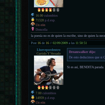
16.00
culombios
71328
p.d.exp.
Un eón
Doncella
la poesía no es de quien la escribe, sino de quien la nece
Post
16
de
16
//
02/09/2009
a las
11:50:51
Lluevepordentro
Dreamwalker dijo:
Curtido Y Versado
De esto deducimos que si Q
Si es así, BENDITA parada.
7.00
culombios
14959
p.d.exp.
Un eón