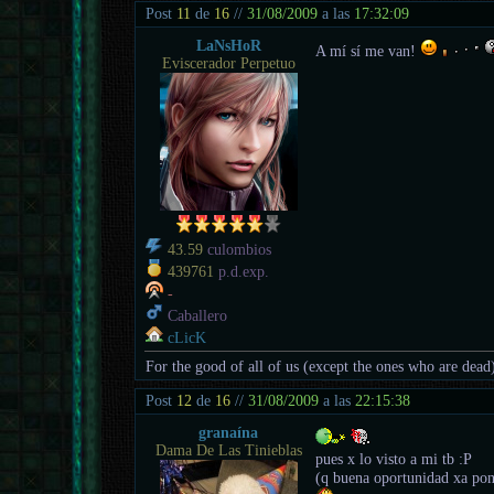
Post
11
de
16
//
31/08/2009
a las
17:32:09
LaNsHoR
A mí sí me van!
Eviscerador Perpetuo
43.59
culombios
439761
p.d.exp.
-
Caballero
cLicK
For the good of all of us (except the ones who are dead
Post
12
de
16
//
31/08/2009
a las
22:15:38
granaína
Dama De Las Tinieblas
pues x lo visto a mi tb :P
(q buena oportunidad xa pone