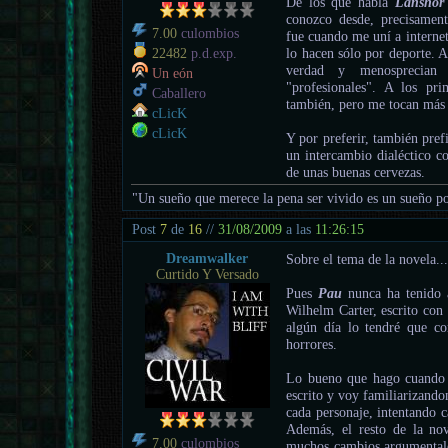
De los que habla
Lanshor
conozco desde, precisame
7.00
culombios
fue cuando me uní a internet
lo hacen sólo por deporte. 
22482
p.d.exp.
verdad y menosprecian
Un eón
"profesionales". A los pr
Caballero
también, pero me tocan más l
cLicK
cLicK
Y por preferir, también pref
un intercambio dialéctico c
de unas buenas cervezas.
"Un sueño que merece la pena ser vivido es un sueño po
Post
7
de
16
//
31/08/2009
a las
11:26:15
Dreamwalker
Sobre el tema de la novela..
Curtido Y Versado
Pues
Pau
nunca ha tenido
Wilhelm Carter, escrito con
algún día lo tendré que cor
horrores.
Lo bueno que hago cuando 
escrito y voy familiarizando
cada personaje, intentando c
Además, el resto de la nov
7.00
culombios
muchos cambios argumentale