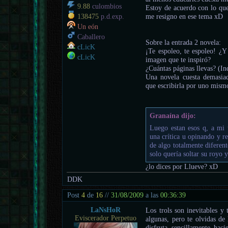
9.88
culombios
Estoy de acuerdo con lo que
me resigno en ese tema xD
138475
p.d.exp.
Un eón
Caballero
Sobre la entrada 2 novela:
cLicK
¡Te espoleo, te espoleo! ¿Y
cLicK
imagen que te inspiró?
¿Cuántas páginas llevas? (I
Una novela cuesta demasiad
que escribirla por uno mismo
Granaína dijo:
Luego estan esos q, a mi
una crítica u opinando y r
de algo totalmente diferent
solo quería soltar su royo 
¿lo dices por Llueve? xD
DDK
Post
4
de
16
//
31/08/2009
a las
00:36:39
LaNsHoR
Los trols son inevitables y
Eviscerador Perpetuo
algunas, pero te olvidas de
disfruta sencillamente hac