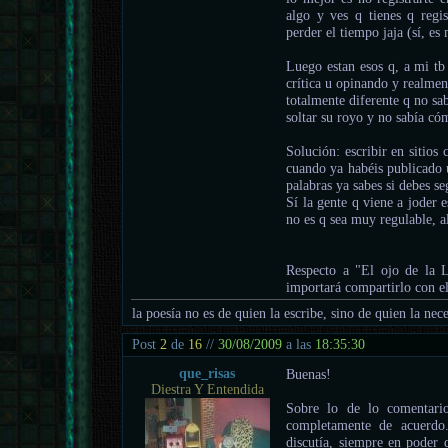
algo y ves q tienes q regi
perder el tiempo jaja (sí, es 
Luego estan esos q, a mi t
crítica u opinando y realmen
totalmente diferente q no sa
soltar su royo y no sabía có
Solución: escribir en sitio
cuando ya habéis publicado u
palabras ya sabes si debes s
Sí la gente q viene a joder 
no es q sea muy regulable, a
Respecto a "El ojo de la L
importará compartirlo con el
la poesía no es de quien la escribe, sino de quien la nece
Post
2
de
16
//
30/08/2009
a las
18:35:30
que_risas
Buenas!
Diestra Y Entendida
Sobre lo de lo comentario
completamente de acuerdo
discutía, siempre en poder 