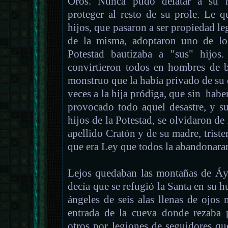
Oros. Nunca pudo delatar a su h
proteger al resto de su prole. Le q
hijos, que pasaron a ser propiedad le
de la misma, adoptaron uno de los
Potestad bautizaba a "sus" hijos.
convirtieron todos en hombres de b
monstruo que la había privado de su 
veces a la hija pródiga, que sin habe
provocado todo aquel desastre, y su
hijos de la Potestad, se olvidaron de
apellido Cratón y de su madre, triste
que era Ley que todos la abandonara
Lejos quedaban las montañas de Áyo
decía que se refugió la Santa en su h
ángeles de seis alas llenas de ojos
entrada de la cueva donde rezaba 
otros por legiones de seguidores qu