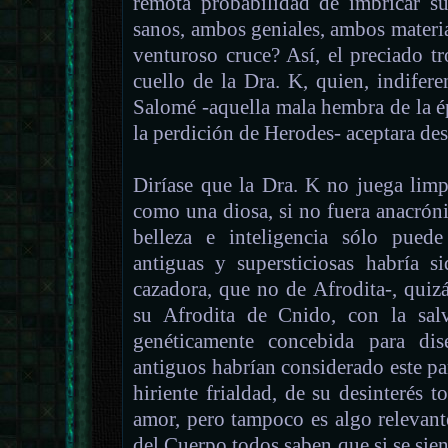
remota probabilidad de imbricar 
sanos, ambos geniales, ambos materia
venturoso cruce? Así, el preciado t
cuello de la Dra. K, quien, indifer
Salomé -aquella mala hembra de la é
la perdición de Herodes- aceptara d
Diríase que la Dra. K no juega lim
como una diosa, si no fuera anacróni
belleza e inteligencia sólo puede
antiguas y supersticiosas habría s
cazadora, que no de Afrodita-, quiz
su Afrodita de Cnido, con la sal
genéticamente concebida para dis
antiguos habrían considerado este par
hiriente frialdad, de su desinterés t
amor, pero tampoco es algo relevant
del Cuerpo todos saben que si se sie