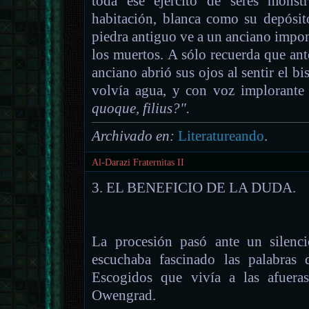
toda ese ejército de seres mons
habitación, blanca como su depósit
piedra antiguo ve a un anciano impon
los muertos. A sólo recuerda que ante
anciano abrió sus ojos al sentir el bi
volvía agua, y con voz implorante 
quoque, filius?".
Archivado en:
Literatureando
.
Al-Darazi Fraternitas II
3. EL BENEFICIO DE LA DUDA.
La procesión pasó ante un silenc
escuchaba fascinado las palabras
Escogidos que vivía a las afuer
Owengrad.