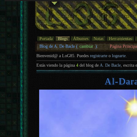
Portada
Blogs
Álbumes
Notas
Herramientas
Blog de A. De Bacle (
cambiar
):
Página Principa
Bienvenid@ a LoG85. Puedes
registrarte
o
logearte
.
Estás viendo la página
4
del blog de
A. De Bacle
, escrita 
Al-Dara