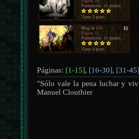
Página 10
Puntuación:
10
puntos.
Tiene
2
posts.
Blog de
b3k
15
Página 11
Puntuación:
10
puntos.
Tiene
4
posts.
Páginas:
[1-15]
,
[16-30]
,
[31-45
"Sólo vale la pena luchar y viv
Manuel Clouthier