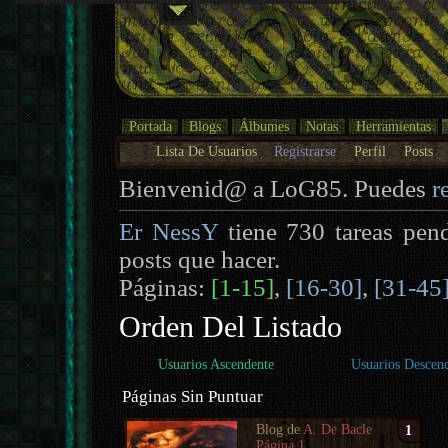
Portada
Blogs
Álbumes
Notas
Herramientas
Lista De Usuarios
Registrarse
Perfil
Posts
Bienvenid@ a LoG85. Puedes
r
Er NessY
tiene 730 tareas pen
posts que hacer.
Páginas:
[1-15]
,
[16-30]
,
[31-45
Orden Del Listado
Usuarios Ascendente
Usuarios Descen
Páginas Sin Puntuar
Blog de
A. De Bacle
1
Página 1