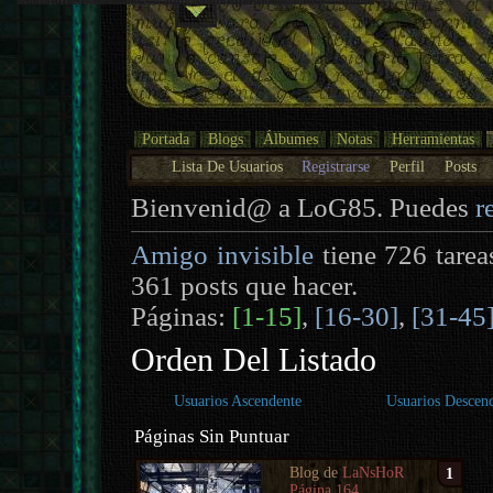
Portada
Blogs
Álbumes
Notas
Herramientas
Lista De Usuarios
Registrarse
Perfil
Posts
Bienvenid@ a LoG85. Puedes
r
Amigo invisible
tiene 726 tarea
361 posts que hacer.
Páginas:
[1-15]
,
[16-30]
,
[31-45
Orden Del Listado
Usuarios Ascendente
Usuarios Descen
Páginas Sin Puntuar
Blog de
LaNsHoR
1
Página 164