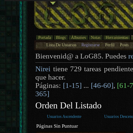
Portada
Blogs
Álbumes
Notas
Herramientas
Lista De Usuarios
Registrarse
Perfil
Posts
Bienvenid@ a LoG85. Puedes
r
Nirei
tiene 729 tareas pendient
que hacer.
Páginas:
[1-15]
...
[46-60]
,
[61-
365]
Orden Del Listado
Usuarios Ascendente
Usuarios Descen
Páginas Sin Puntuar