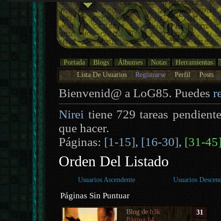
Portada
Blogs
Álbumes
Notas
Herramientas
Lista De Usuarios
Registrarse
Perfil
Posts
Bienvenid@ a LoG85. Puedes
r
Nirei
tiene 729 tareas pendient
que hacer.
Páginas:
[1-15]
,
[16-30]
,
[31-45
Orden Del Listado
Usuarios Ascendente
Usuarios Descen
Páginas Sin Puntuar
Blog de
b3k
31
Página 14