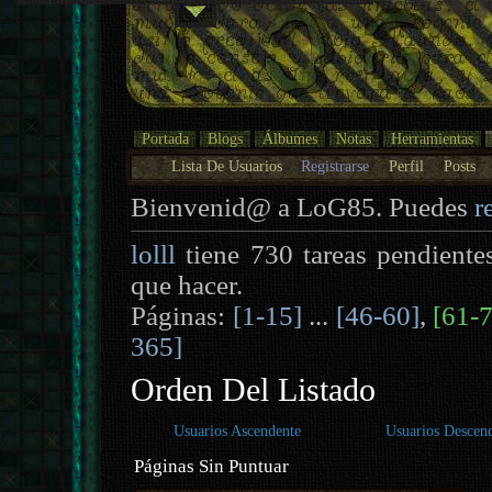
Portada
Blogs
Álbumes
Notas
Herramientas
Lista De Usuarios
Registrarse
Perfil
Posts
Bienvenid@ a LoG85. Puedes
r
lolll
tiene 730 tareas pendiente
que hacer.
Páginas:
[1-15]
...
[46-60]
,
[61-
365]
Orden Del Listado
Usuarios Ascendente
Usuarios Descen
Páginas Sin Puntuar