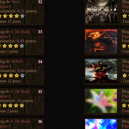
log de
Verso
Blo
32
ágina 6
Pág
untuación:
8.51
puntos.
Pun
iene
27
posts.
Tie
log de
A. De Bacle
Blo
33
ágina 1
Pági
untuación:
8.89
puntos.
Pun
iene
5
posts.
Tie
log de
NeToN
Blo
34
ágina 4
Pág
untuación:
8.64
puntos.
Pun
iene
12
posts.
Tie
log de
A. De Bacle
Blo
35
ágina 2
Pági
untuación:
10
puntos.
Pun
iene
2
posts.
Tie
log de
A. De Bacle
Blo
36
ágina 3
Pági