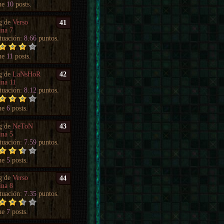
ne
10
posts.
g de
Verso
41
ina 7
tuación:
8.66
puntos.
ne
11
posts.
g de
LaNsHoR
42
ina 11
tuación:
8.12
puntos.
ne
6
posts.
g de
NeToN
43
ina 5
tuación:
7.59
puntos.
ne
5
posts.
g de
Verso
44
ina 8
tuación:
7.35
puntos.
ne
7
posts.