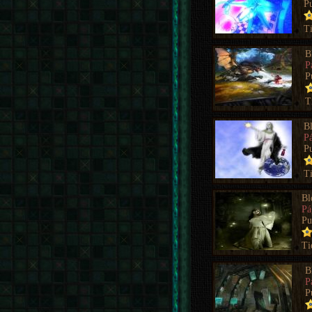
P
T
B
P
P
T
B
P
P
T
Bl
Pá
Pu
Ti
B
P
P