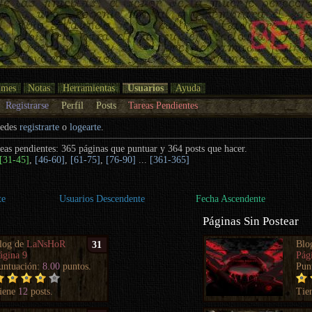
umes
Notas
Herramientas
Usuarios
Ayuda
Registrarse
Perfil
Posts
Tareas Pendientes
uedes
registrarte
o
logearte
.
eas pendientes: 365 páginas que puntuar y 364 posts que hacer.
[31-45]
,
[46-60]
,
[61-75]
,
[76-90]
...
[361-365]
te
Usuarios Descendente
Fecha Ascendente
Páginas Sin Postear
log de
LaNsHoR
Blo
31
ágina 9
Pág
untuación:
8.00
puntos.
Pun
iene
12
posts.
Tie