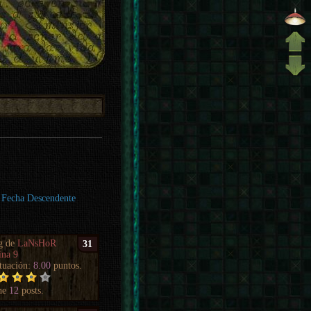
Fecha Descendente
g de
LaNsHoR
31
ina 9
tuación:
8.00
puntos.
ne
12
posts.