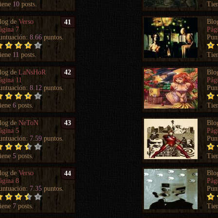
iene
10
posts.
Tie
log de
Verso
Blo
41
ágina 7
Pág
untuación:
8.66
puntos.
Pun
iene
11
posts.
Tie
log de
LaNsHoR
Blo
42
ágina 11
Pág
untuación:
8.12
puntos.
Pun
iene
6
posts.
Tie
log de
NeToN
Blo
43
ágina 5
Pág
untuación:
7.59
puntos.
Pun
iene
5
posts.
Tie
log de
Verso
Blo
44
ágina 8
Pág
untuación:
7.35
puntos.
Pun
iene
7
posts.
Tie