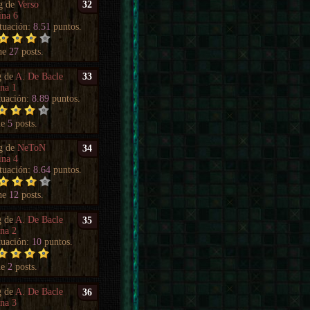
g de
Verso
32
ina 6
tuación:
8.51
puntos.
ne
27
posts.
g de
A. De Bacle
33
na 1
tuación:
8.89
puntos.
ne
5
posts.
g de
NeToN
34
ina 4
tuación:
8.64
puntos.
ne
12
posts.
g de
A. De Bacle
35
na 2
tuación:
10
puntos.
ne
2
posts.
g de
A. De Bacle
36
na 3