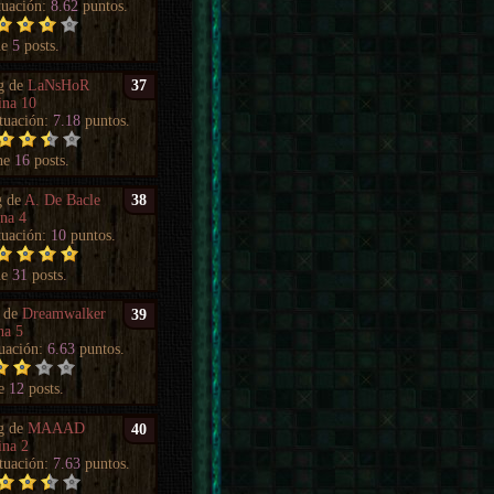
tuación:
8.62
puntos.
ne
5
posts.
g de
LaNsHoR
37
ina 10
tuación:
7.18
puntos.
ne
16
posts.
g de
A. De Bacle
38
na 4
tuación:
10
puntos.
ne
31
posts.
 de
Dreamwalker
39
na 5
uación:
6.63
puntos.
ne
12
posts.
g de
MAAAD
40
ina 2
tuación:
7.63
puntos.