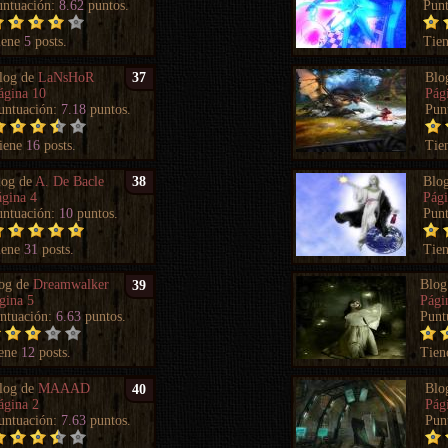
untuación:
8.62
puntos.
Pun
iene
5
posts.
Tie
log de
LaNsHoR
Blo
37
ágina 10
Pág
untuación:
7.18
puntos.
Pun
iene
16
posts.
Tie
log de
A. De Bacle
Blo
38
ágina 4
Pági
untuación:
10
puntos.
Pun
iene
31
posts.
Tie
og de
Dreamwalker
Blog
39
gina 5
Pági
ntuación:
6.63
puntos.
Punt
ene
12
posts.
Tie
log de
MAAAD
Blo
40
ágina 2
Pág
untuación:
7.63
puntos.
Pun