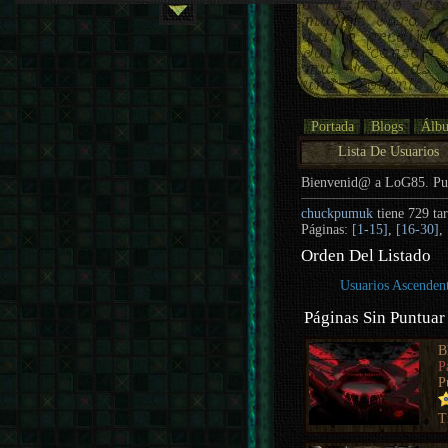
Portada
Blogs
Álb
Lista De Usuarios
Bienvenid@ a LoG85. P
chuckpumuk
tiene 729 tar
Páginas:
[1-15]
,
[16-30]
,
Orden Del Listado
Usuarios Ascenden
Páginas Sin Puntuar
B
P
P
T