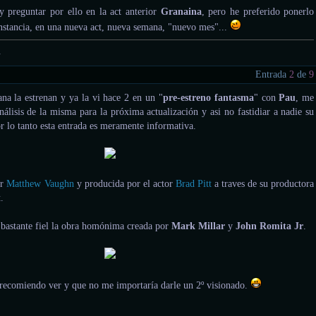
 y preguntar por ello en la act anterior
Granaina
, pero he preferido ponerlo
nstancia, en una nueva act, nueva semana, "nuevo mes"...
.
Entrada
2
de
9
na la estrenan y ya la vi hace 2 en un "
pre-estreno fantasma
" con
Pau
, me
álisis de la misma para la próxima actualización y asi no fastidiar a nadie su
or lo tanto esta entrada es meramente informativa.
or
Matthew Vaughn
y producida por el actor
Brad Pitt
a traves de su productora
t
.
 bastante fiel la obra homónima creada por
Mark Millar
y
John Romita Jr
.
a recomiendo ver y que no me importaría darle un 2º visionado.