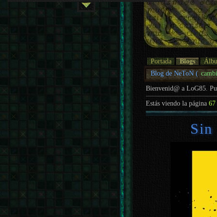
Portada
Blogs
Álb
Blog de NeToN (
cambi
Bienvenid@ a LoG85. P
Estás viendo la página
67
Sin