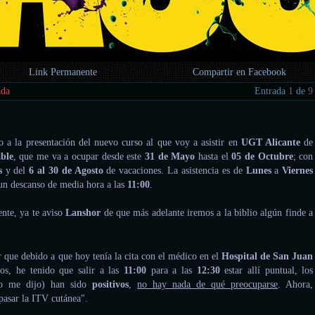
Link Permanente
Compartir en Facebook
ada
Entrada
1
de
9
o a la presentación del nuevo curso al que voy a asistir en
UGT Alicante
de
ble
, que me va a ocupar desde este
31 de Mayo
hasta el
05 de Octubre
; con
s
y del
6 al 30 de Agosto
de vacaciones. La asistencia es de
Lunes
a
Viernes
 un descanso de media hora a las
11:00
.
ente, ya te aviso
Lanshor
de que más adelante iremos a la biblio algún finde a
 que debido a que hoy tenía la cita con el médico en el
Hospital de San Juan
dos, he tenido que salir a las
11:00
para a las
12:30
estar allí puntual, los
mo me dijo) han sido
positivos
,
no hay nada de qué preocuparse
. Ahora,
pasar la ITV cutánea".