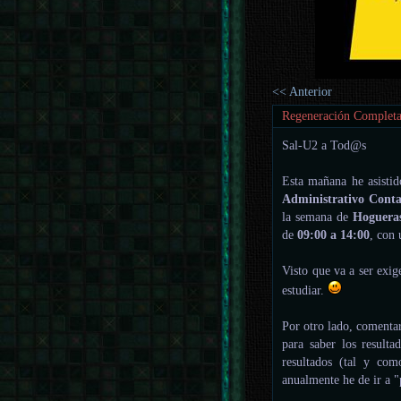
<< Anterior
Regeneración Complet
Sal-U2 a Tod@s
Esta mañana he asistid
Administrativo Conta
la semana de
Hoguera
de
09:00 a 14:00
, con
Visto que va a ser exig
estudiar.
Por otro lado, comentar
para saber los resulta
resultados (tal y co
anualmente he de ir a "