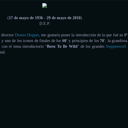
(
17 de mayo de 1936
-
29 de mayo de 2010
)
D.E.P.
 director
Dennis Hopper
, me gustaría poner la introducción de la que fué su
1ª
l y uno de los iconos de finales de los
60'
y principios de los
70'
, la grandiosa
 con el tema introductorio "
Born To Be Wild
" de los grandes
Steppenwolf
.
tad.