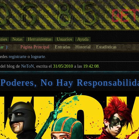
umes
Notas
Herramientas
Usuarios
Ayuda
ar
):
Página Principal
Entradas
Historial
Estadísticas
uedes
registrarte
o
logearte
.
del blog de
NeToN
, escrita el
31/05/2010
a las
19:42:08
.
 Poderes, No Hay Responsabilid