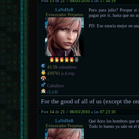
Post
13
de
21
//
04/03/2010
a las
17:34:19
LaNsHoR
Pero para julio? Porque si
Eviscerador Perpetuo
pagan por ir; hasta que no a
PD: Eso estaría mejor en una
43.59
culombios
439761
p.d.exp.
-
Caballero
cLicK
For the good of all of us (except the o
Post
14
de
21
//
06/03/2010
a las
07:23:10
LaNsHoR
Qué ñora los hombres que mi
Eviscerador Perpetuo
Todo lo bueno ya sale en el t