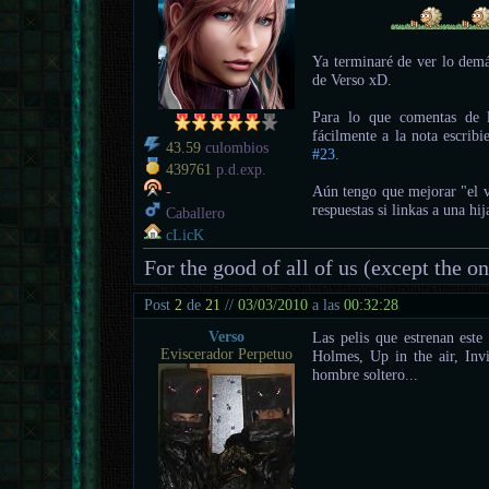
Ya terminaré de ver lo demá
de Verso xD.
Para lo que comentas de 
fácilmente a la nota escrib
43.59
culombios
#23
.
439761
p.d.exp.
Aún tengo que mejorar "el vi
-
respuestas si linkas a una h
Caballero
cLicK
For the good of all of us (except the o
Post
2
de
21
//
03/03/2010
a las
00:32:28
Verso
Las pelis que estrenan est
Eviscerador Perpetuo
Holmes, Up in the air, In
hombre soltero...