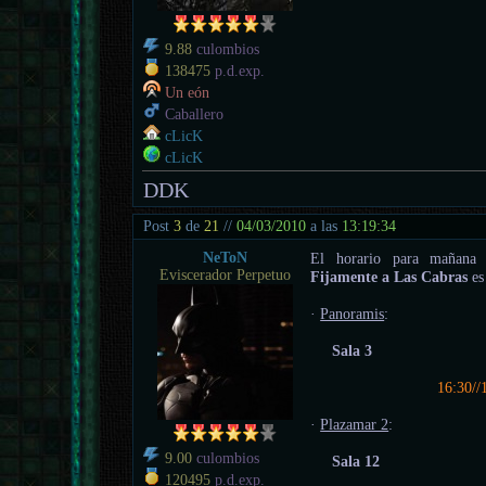
9.88
culombios
138475
p.d.exp.
Un eón
Caballero
cLicK
cLicK
DDK
Post
3
de
21
//
04/03/2010
a las
13:19:34
NeToN
El horario para mañan
Eviscerador Perpetuo
Fijamente a Las Cabras
es 
·
Panoramis
:
Sala 3
16:30//
·
Plazamar 2
:
9.00
culombios
Sala 12
120495
p.d.exp.