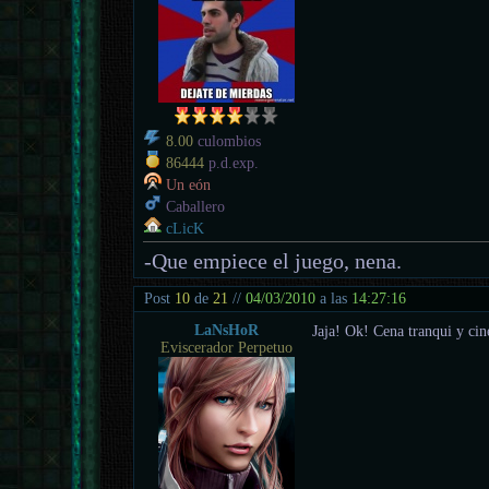
8.00
culombios
86444
p.d.exp.
Un eón
Caballero
cLicK
-Que empiece el juego, nena.
Post
10
de
21
//
04/03/2010
a las
14:27:16
LaNsHoR
Jaja! Ok! Cena tranqui y cine
Eviscerador Perpetuo