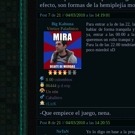
efecto, son formas de la hemiplejía mo
Post
7
de
21
//
04/03/2010
a las
14:19:01
Big Kahuna
Para entrar a la de las 22, 
Vórtice Paladínico
hablar de forma tranquila y
ya, entrar a las 00.00 a l
queremos un rollo tranqui y 
Para la de las 22.00 tendría
poco mierdol xD
8.00
culombios
86444
p.d.exp.
Un eón
Caballero
cLicK
-Que empiece el juego, nena.
Post
8
de
21
//
04/03/2010
a las
14:20:55
NeToN
Yo lo digo en base a la pr