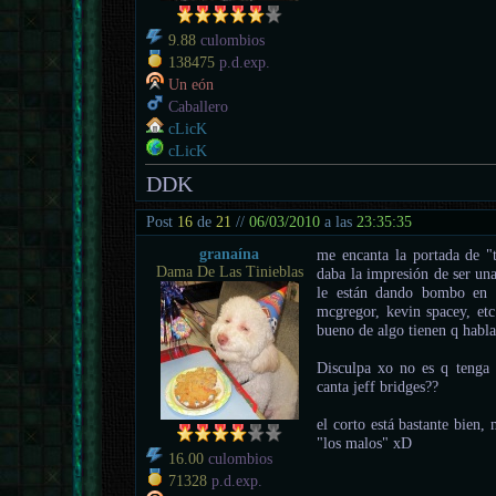
9.88
culombios
138475
p.d.exp.
Un eón
Caballero
cLicK
cLicK
DDK
Post
16
de
21
//
06/03/2010
a las
23:35:35
granaína
me encanta la portada de "t
Dama De Las Tinieblas
daba la impresión de ser una
le están dando bombo en t
mcgregor, kevin spacey, etc
bueno de algo tienen q hablar
Disculpa xo no es q tenga 
canta jeff bridges??
el corto está bastante bien,
"los malos" xD
16.00
culombios
71328
p.d.exp.