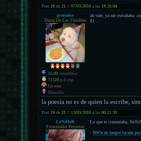
Post
18
de
21
//
07/03/2010
a las
18:26:04
granaína
ah vale, ya me extrañaba. cu
Dama De Las Tinieblas
81 ...
16.00
culombios
71328
p.d.exp.
Un eón
Doncella
la poesía no es de quien la escribe, sino
Post
19
de
21
//
13/03/2010
a las
00:21:59
LaNsHoR
Lo que te comentaba, NeTo
Eviscerador Perpetuo
-
BSOs de juegos tocada por 