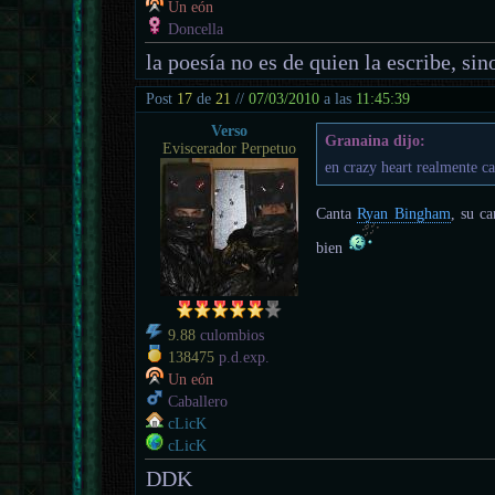
Un eón
Doncella
la poesía no es de quien la escribe, sino
Post
17
de
21
//
07/03/2010
a las
11:45:39
Verso
Granaina dijo:
Eviscerador Perpetuo
en crazy heart realmente ca
Canta
Ryan Bingham
, su c
bien
9.88
culombios
138475
p.d.exp.
Un eón
Caballero
cLicK
cLicK
DDK