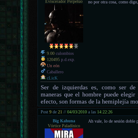
Eviscerador Perpetuo
no por otra cosa, como digo
9.00
culombios
120495
p.d.exp.
Un eón
Caballero
cLicK
Ser de izquierdas es, como ser de 
maneras que el hombre puede elegir 
efecto, son formas de la hemiplejía mo
Post
9
de
21
//
04/03/2010
a las
14:22:26
Big Kahuna
Ah vale, lo de sesión dobl
Vórtice Paladínico