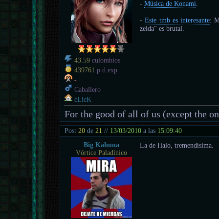
-
Música de Konami
.
-
Este tmb es interesante
: M
zelda" es brutal.
43.59
culombios
439761
p.d.exp.
-
Caballero
cLicK
For the good of all of us (except the o
Post
20
de
21
//
13/03/2010
a las
15:09:40
Big Kahuna
La de Halo, tremendísima.
Vórtice Paladínico