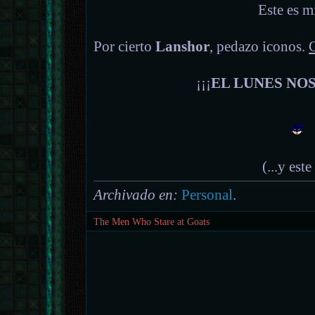
Este es mi
Por cierto
Lanshor
, pedazo iconos.
¡¡¡
EL LUNES NO
(...y est
Archivado en:
Personal
.
The Men Who Stare at Goats