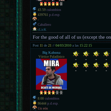
43.59
culombios
439761
p.d.exp.
-
Caballero
cLicK
For the good of all of us (except the o
Post
11
de
21
//
04/03/2010
a las
15:22:15
Big Kahuna
Vórtice Paladínico
8.00
culombios
86444
p.d.exp.
Un eón