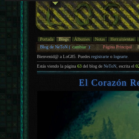
Portada
Blogs
Álbumes
Notas
Herramientas
Blog de NeToN (
cambiar
):
Página Principal
Bienvenid@ a LoG85. Puedes
registrarte
o
logearte
.
Estás viendo la página
63
del blog de
NeToN
, escrita el
0
El Corazón Re