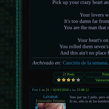
Pick up your crazy heart an
Your lovers wo
It's too damn far from
You are the man that 
Your heart's on
You rolled them seven's
And this ain't no place 
Archivado en:
Canción de la semana
.
21 Posts
Prim
Valoració
Post
1
de
21
//
02/03/2010
a las
23:08:12
LaNsHoR
Voto por las 2 pelis, pero s
Eviscerador Perpetuo
Si no, sólo la de los hombres