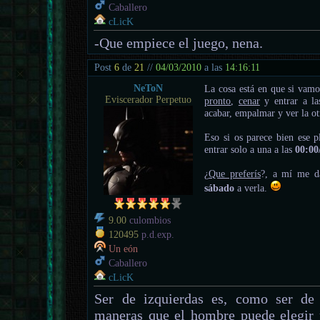
Caballero
cLicK
-Que empiece el juego, nena.
Post
6
de
21
//
04/03/2010
a las
14:16:11
NeToN
La cosa está en que si vam
Eviscerador Perpetuo
pronto
,
cenar
y entrar a l
acabar, empalmar y ver la ot
Eso si os parece bien ese p
entrar solo a una a las
00:00
¿
Que preferís
?, a mí me da
sábado
a verla.
9.00
culombios
120495
p.d.exp.
Un eón
Caballero
cLicK
Ser de izquierdas es, como ser de 
maneras que el hombre puede elegir 