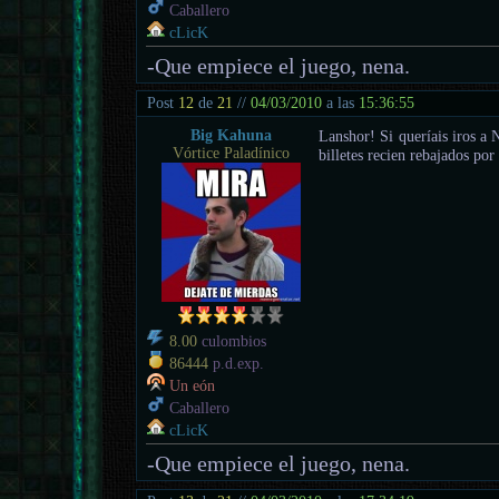
Caballero
cLicK
-Que empiece el juego, nena.
Post
12
de
21
//
04/03/2010
a las
15:36:55
Big Kahuna
Lanshor! Si queríais iros a
Vórtice Paladínico
billetes recien rebajados por
8.00
culombios
86444
p.d.exp.
Un eón
Caballero
cLicK
-Que empiece el juego, nena.