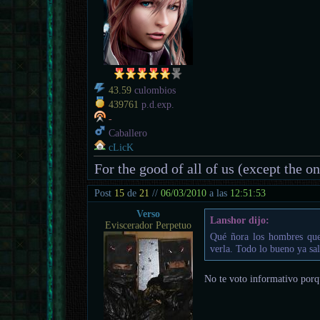
43.59
culombios
439761
p.d.exp.
-
Caballero
cLicK
For the good of all of us (except the o
Post
15
de
21
//
06/03/2010
a las
12:51:53
Verso
Lanshor dijo:
Eviscerador Perpetuo
Qué ñora los hombres que
verla. Todo lo bueno ya sale
No te voto informativo porq