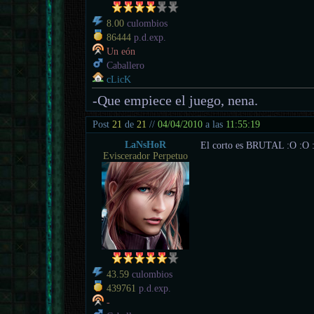
8.00
culombios
86444
p.d.exp.
Un eón
Caballero
cLicK
-Que empiece el juego, nena.
Post
21
de
21
//
04/04/2010
a las
11:55:19
LaNsHoR
El corto es BRUTAL :O :O 
Eviscerador Perpetuo
43.59
culombios
439761
p.d.exp.
-