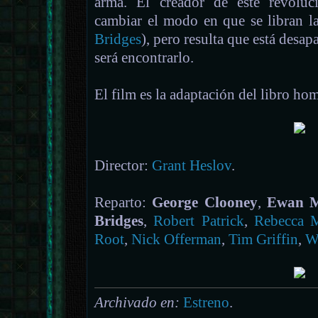
arma. El creador de este revoluc
cambiar el modo en que se libran l
Bridges
), pero resulta que está desap
será encontrarlo.
El film es la adaptación del libro h
Director:
Grant Heslov
.
Reparto:
George Clooney
,
Ewan M
Bridges
,
Robert Patrick
,
Rebecca 
Root
,
Nick Offerman
,
Tim Griffin
,
Wa
Archivado en:
Estreno
.