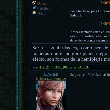
16:00//
Un eón
Caballero
Por otro lado, para
Corazó
cLicK
Sala 01
:
16:00//
Ambas también están en
Pu
estas dos posibilidades, ¿no
depende de donde cenemos.
Ser de izquierdas es, como ser de 
maneras que el hombre puede elegir 
efecto, son formas de la hemiplejía mo
Post
4
de
21
//
04/03/2010
a las
13:56:33
LaNsHoR
Salgo a las 19 de clase; al f
Eviscerador Perpetuo