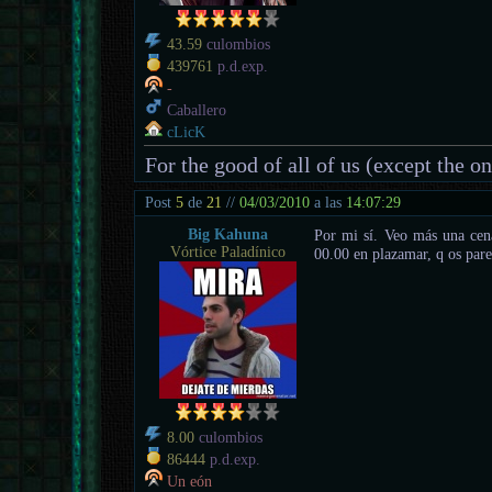
43.59
culombios
439761
p.d.exp.
-
Caballero
cLicK
For the good of all of us (except the o
Post
5
de
21
//
04/03/2010
a las
14:07:29
Big Kahuna
Por mi sí. Veo más una cena 
Vórtice Paladínico
00.00 en plazamar, q os par
8.00
culombios
86444
p.d.exp.
Un eón