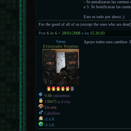
- Se penalizaran las cuentas
a 3. Se bonificaran las cuent
Esto es todo por ahora ;)
For the good of all of us (except the ones who are dead
Post
6
de
6
//
28/01/2008
a las
15:26:03
Verso
Apoyo todos esos cambios :
Eviscerador Perpetuo
9.88
culombios
138475
p.d.exp.
Un eón
Caballero
cLicK
cLicK