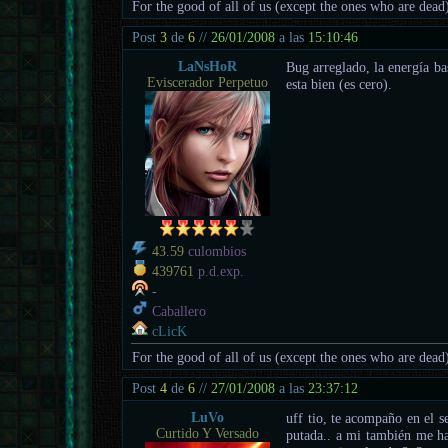
For the good of all of us (except the ones who are dead
Post
3
de
6
//
26/01/2008
a las
15:10:46
LaNsHoR
Bug arreglado, la energía ba
Eviscerador Perpetuo
esta bien (es cero).
43.59
culombios
439761
p.d.exp.
-
Caballero
cLicK
For the good of all of us (except the ones who are dead
Post
4
de
6
//
27/01/2008
a las
23:37:12
LuVo
uff tio, te acompaño en el 
Curtido Y Versado
putada.. a mi también me ha