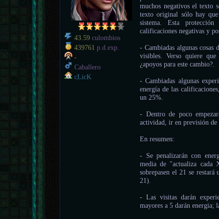
muchos negativos el texto s
texto original sólo hay que
sistema. Esta protección
calificaciones negativas y po
43.59
culombios
- Cambiadas algunas cosas de
439761
p.d.exp.
visibles. Verso quiere que 
-
¿apoyos para este cambio?.
Caballero
cLicK
- Cambiadas algunas experi
energía de las calificacion
un 25%.
- Dentro de poco empezará
actividad, ir en previsión de
En resumen:
- Se penalizarán con energ
media de "actualiza cada 
sobrepasen el 21 se restará
21).
- Las visitas darán exper
mayores a 5 darán energia; la