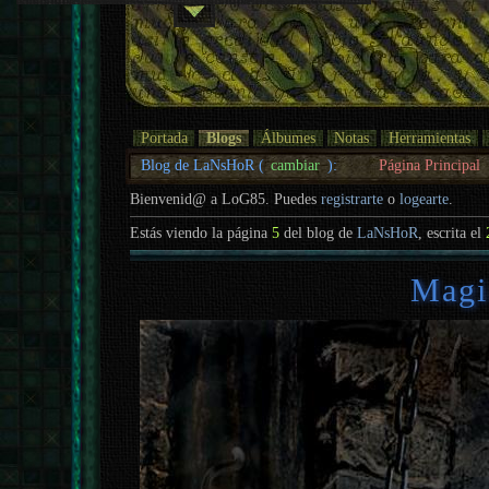
Portada
Blogs
Álbumes
Notas
Herramientas
Blog de LaNsHoR (
cambiar
):
Página Principal
Bienvenid@ a LoG85. Puedes
registrarte
o
logearte
.
Estás viendo la página
5
del blog de
LaNsHoR
, escrita el
Magia