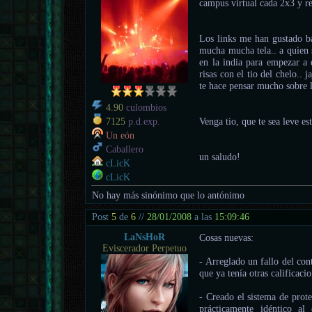
campus virtual cada 2x3 y re
Los links me han gustado bas
mucha mucha tela.. a quien s
en la india para empezar a 
risas con el tio del chelo..
te hace pensar mucho sobre l
4.90
culombios
Venga tio, que te sea leve e
7125
p.d.exp.
Un eón
Caballero
un saludo!
cLicK
cLicK
No hay más sinónimo que lo antónimo
Post
5
de
6
//
28/01/2008
a las
15:09:46
LaNsHoR
Cosas nuevas:
Eviscerador Perpetuo
- Arreglado un fallo del con
que ya tenía otras calificacio
- Creado el sistema de prote
prácticamente idéntico a