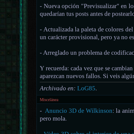
- Nueva opción "Previsualizar" en l
quedarían tus posts antes de postearl
- Actualizada la paleta de colores del
un carácter provisional, pero ya no es
- Arreglado un problema de codificac
Y recuerda: cada vez que se cambian c
aparezcan nuevos fallos. Si veis algú
Archivado en:
LoG85
.
Miscelánea
-
Anuncio 3D de Wilkinson
: la ani
pero mola.
-
Vídeo 3D sobre el interior de una c