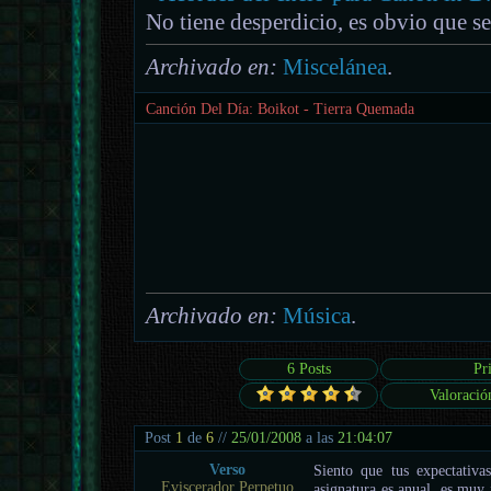
No tiene desperdicio, es obvio que se
Archivado en:
Miscelánea
.
Canción Del Día: Boikot - Tierra Quemada
Archivado en:
Música
.
6 Posts
Pr
Valoració
Post
1
de
6
//
25/01/2008
a las
21:04:07
Verso
Siento que tus expectativa
Eviscerador Perpetuo
asignatura es anual, es muy 