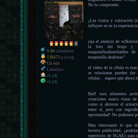
No lo comprendo.
¿Las visitas y valoración (
influyen ni en la experiencia
jaja el anuncio de wilkinson
la foto del brujo y 
9.88
culombios
maquinillasdesechables d
maquinilla deafeitar?
138475
p.d.exp.
Un eón
el vídeo de la célula es mar
Caballero
se relacionan pueden dar
cLicK
células... seguro que ahora m
cLicK
Buff esos alimentos arri
creaciones nunca vistas de
como si abrieras el armari
entre sí, pero con ingred
oportunidad! No podemos per
Muy interesante lo que 
tuviera publicidad, ¿podrí
repertorio de SGAE) para e