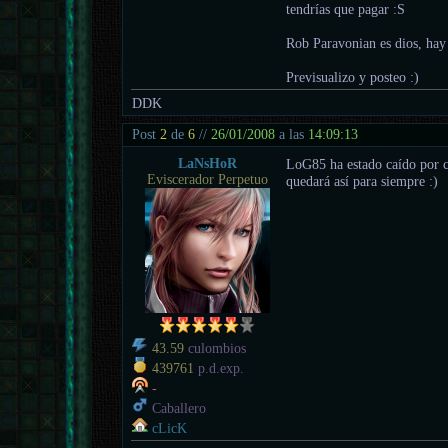
tendrías que pagar :S
Rob Paravonian es dios, hay 
Previsualizo y posteo :)
DDK
Post
2
de
6
//
26/01/2008
a las
14:09:13
LaNsHoR
LoG85 ha estado caído por c
Eviscerador Perpetuo
quedará así para siempre :)
43.59
culombios
439761
p.d.exp.
-
Caballero
cLicK