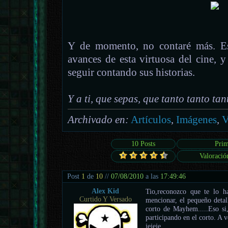
Y de momento, no contaré más. Esp
avances de esta virtuosa del cine, y
seguir contando sus historias.
Y a ti, que sepas, que tanto tanto tan
Archivado en:
Artículos
,
Imágenes
,
V
10 Posts
Prim
Valoració
Post
1
de
10
//
07/08/2010
a las
17:49:46
Alex Kid
Tio,reconozco que te lo ha
Curtido Y Versado
mencionar, el pequeño detal
corto de Mayhem.....Eso s
participando en el corto. A 
jejeje