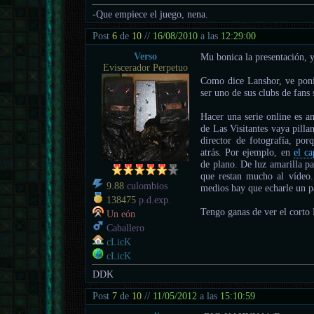
-Que empiece el juego, nena.
Post
6
de
10
//
16/08/2010
a las
12:29:00
Verso
Mu bonica la presentación, y
Eviscerador Perpetuo
Como dice Lanshor, ve ponie
ser uno de sus clubs de fans
Hacer una serie online es a
de Las Visitantes vaya pilla
director de fotografía, por
atrás. Por ejemplo, en
el ca
de plano. De luz amarilla pa
que restan mucho al vídeo.
9.88
culombios
medios hay que echarle un p
138475
p.d.exp.
Tengo ganas de ver el corto 
Un eón
Caballero
cLicK
cLicK
DDK
Post
7
de
10
//
11/05/2012
a las
15:10:59