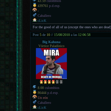
43.59
culombios
439761
p.d.exp.
-
Caballero
cLicK
For the good of all of us (except the ones who are dead
Post
5
de
10
//
15/08/2010
a las
12:06:58
Big Kahuna
Vórtice Paladínico
8.00
culombios
86444
p.d.exp.
Un eón
Caballero
cLicK