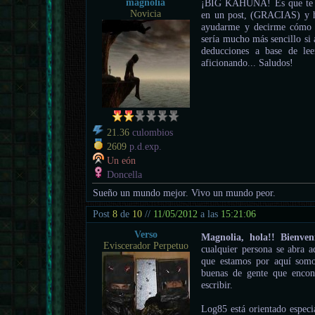
magnolia
¡BIG KAHUNA! Es que te he
Novicia
en un post, (GRACIAS) y he 
ayudarme y decirme cómo f
sería mucho más sencillo si 
deducciones a base de l
aficionando... Saludos!
21.36
culombios
2609
p.d.exp.
Un eón
Doncella
Sueño un mundo mejor. Vivo un mundo peor.
Post
8
de
10
//
11/05/2012
a las
15:21:06
Verso
Magnolia, hola!! Bienve
Eviscerador Perpetuo
cualquier persona se abra a
que estamos por aquí somo
buenas de gente que encon
escribir.
Log85 está orientado especi