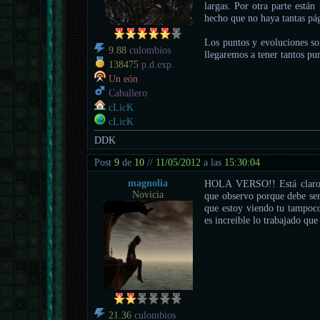
largas. Por otra parte están
hecho que no haya tantas pá
Los puntos y evoluciones so
9.88
culombios
llegaremos a tener tantos pu
138475
p.d.exp.
Un eón
Caballero
cLicK
cLicK
DDK
Post
9
de
10
//
11/05/2012
a las
15:30:04
magnolia
HOLA VERSO!! Está claro q
Novicia
que observo porque debe ser 
que estoy viendo tu tampoco
es increible lo trabajado que
21.36
culombios