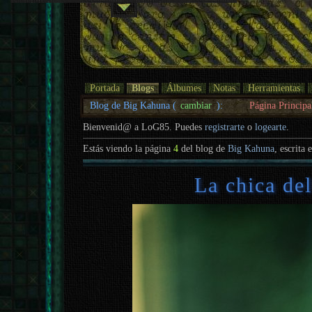
Portada
Blogs
Álbumes
Notas
Herramientas
Blog de Big Kahuna (
cambiar
):
Página Principa
Bienvenid@ a LoG85. Puedes
registrarte
o
logearte
.
Estás viendo la página
4
del blog de
Big Kahuna
, escrita 
La chica del