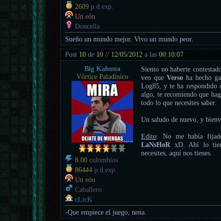
2609
p.d.exp.
Un eón
Doncella
Sueño un mundo mejor. Vivo un mundo peor.
Post
10
de
10
//
12/05/2012
a las
00:10:07
Big Kahuna
Siento no haberte contestad
Vórtice Paladínico
veo que
Verso
ha hecho ga
Log85, y te ha respondido 
algo, te recomiendo que hag
todo lo que necesites saber.
Un saludo de nuevo, y bienv
Edito
: No me había fijad
LaNsHoR
xD. Ahí lo tien
necesites, aquí nos tienes.
8.00
culombios
86444
p.d.exp.
Un eón
Caballero
cLicK
-Que empiece el juego, nena.