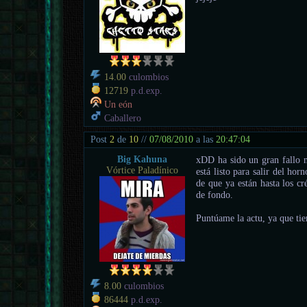
14.00
culombios
12719
p.d.exp.
Un eón
Caballero
Post
2
de
10
//
07/08/2010
a las
20:47:04
Big Kahuna
xDD ha sido un gran fallo 
Vórtice Paladínico
está listo para salir del ho
de que ya están hasta los c
de fondo.
Puntúame la actu, ya que tie
8.00
culombios
86444
p.d.exp.