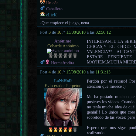
Un eón
Caballero
cLicK
-Que empiece el juego, nena.
Post
3
de
10
//
13/08/2010
a las
02:56:12
Anónimo
INTERESANTE LA SERIE
Cobarde Anónimo
CHICAS,Y EL CHICO
VALENCIA?? ALICAN
ESTARE PENDIENTE
MAYHEM,MUCHA MIERD
Hermafrodita
Post
4
de
10
//
15/08/2010
a las
11:31:13
LaNsHoR
Perdón por el retraso! Por
Eviscerador Perpetuo
atención que merece :)
Me ha gustado mucho que l
pusieses los vídeos. Cuando
no tenía mucha idea de qué p
genial!! Lo único que creo 
sobretodo de las voces; pero
Espero que nos sigas pon
realizando!