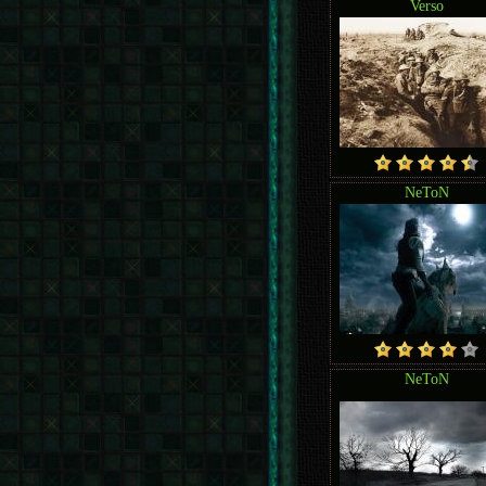
Verso
NeToN
NeToN