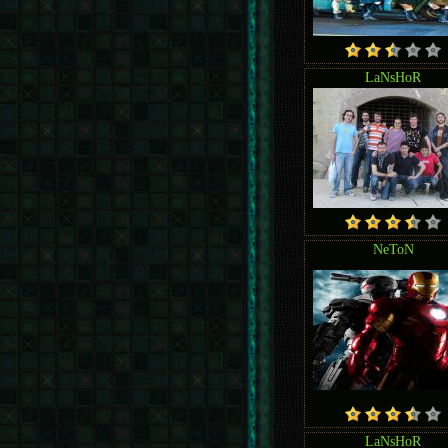
LaNsHoR
NeToN
LaNsHoR