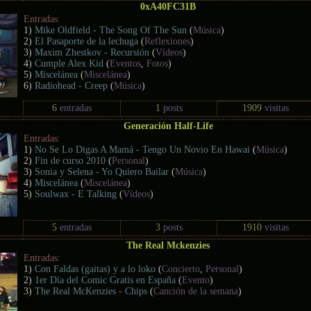
0xA40FC31B
Entradas:
1)
Mike Oldfield - The Song Of The Sun
(
Música
)
2)
El Pasaporte de la lechuga
(
Reflexiones
)
3)
Maxim Zhestkov - Recursión
(
Vídeos
)
4)
Cumple Alex Kid
(
Eventos
,
Fotos
)
5)
Miscelánea
(
Miscelánea
)
6)
Radiohead - Creep
(
Música
)
6
entradas
1
posts
1909
visitas
Generación Half-Life
Entradas:
1)
No Se Lo Digas A Mamá - Tengo Un Novio En Hawai
(
Música
)
2)
Fin de curso 2010
(
Personal
)
3)
Sonia y Selena - Yo Quiero Bailar
(
Música
)
4)
Miscelánea
(
Miscelánea
)
5)
Soulwax - E Talking
(
Vídeos
)
5
entradas
3
posts
1910
visitas
The Real Mckenzies
Entradas:
1)
Con Faldas (gaitas) y a lo loko
(
Concierto
,
Personal
)
2)
1er Día del Comic Gratis en España
(
Evento
)
3)
The Real McKenzies - Chips
(
Canción de la semana
)