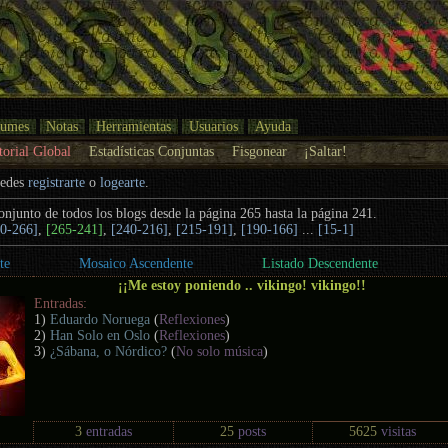
bumes
Notas
Herramientas
Usuarios
Ayuda
torial Global
Estadísticas Conjuntas
Fisgonear
¡Saltar!
uedes
registrarte
o
logearte
.
conjunto de todos los blogs desde la página 265 hasta la página 241.
90-266]
,
[265-241]
,
[240-216]
,
[215-191]
,
[190-166]
...
[15-1]
te
Mosaico Ascendente
Listado Descendente
¡¡Me estoy poniendo .. vikingo! vikingo!!
Entradas:
1)
Eduardo Noruega
(
Reflexiones
)
2)
Han Solo en Oslo
(
Reflexiones
)
3)
¿Sábana, o Nórdico?
(
No solo música
)
3
entradas
25
posts
5625
visitas