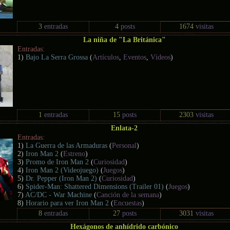
3
entradas
4
posts
1674
visitas
La niña de "La Británica"
Entradas:
1)
Bajo La Serra Grossa
(
Artículos
,
Eventos
,
Vídeos
)
1
entradas
15
posts
2303
visitas
Enlata-2
Entradas:
1)
La Guerra de las Armaduras
(
Personal
)
2)
Iron Man 2
(
Estreno
)
3)
Promo de Iron Man 2
(
Curiosidad
)
4)
Iron Man 2 (Videojuego)
(
Juegos
)
5)
Dr. Pepper (Iron Man 2)
(
Curiosidad
)
6)
Spider-Man: Shattered Dimensions (Trailer 01)
(
Juegos
)
7)
AC/DC - War Machine
(
Canción de la semana
)
8)
Horario para ver Iron Man 2
(
Encuestas
)
8
entradas
27
posts
3031
visitas
Hexágonos de anhídrido carbónico