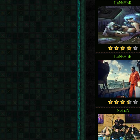
LaNsHoR
LaNsHoR
NeToN