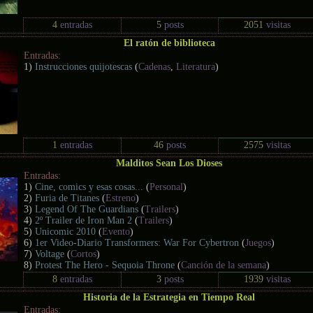
4
entradas
5
posts
2051
visitas
El ratón de biblioteca
Entradas:
1)
Instrucciones quijotescas
(
Cadenas
,
Literatura
)
1
entradas
46
posts
2575
visitas
Malditos Sean Los Dioses
Entradas:
1)
Cine, comics y esas cosas...
(
Personal
)
2)
Furia de Titanes
(
Estreno
)
3)
Legend Of The Guardians
(
Trailers
)
4)
2º Trailer de Iron Man 2
(
Trailers
)
5)
Unicomic 2010
(
Evento
)
6)
1er Video-Diario Transformers: War For Cybertron
(
Juegos
)
7)
Voltage
(
Cortos
)
8)
Protest The Hero - Sequoia Throne
(
Canción de la semana
)
8
entradas
3
posts
1939
visitas
Historia de la Estrategia en Tiempo Real
Entradas: