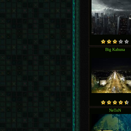
Big Kahuna
NeToN