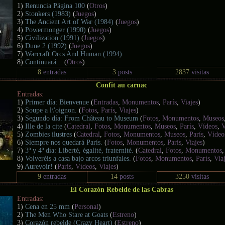
1)
Renuncia Página 100
(
Otros
)
2)
Stonkers (1983)
(
Juegos
)
3)
The Ancient Art of War (1984)
(
Juegos
)
4)
Powermonger (1990)
(
Juegos
)
5)
Civilization (1991)
(
Juegos
)
6)
Dune 2 (1992)
(
Juegos
)
7)
Warcraft Orcs And Human (1994)
8)
Continuará...
(
Otros
)
8
entradas
3
posts
2837
visitas
Confit au carnac
Entradas:
1)
Primer día: Bienvenue
(
Entradas
,
Monumentos
,
París
,
Viajes
)
2)
Soupe a l\'oignon.
(
Fotos
,
París
,
Viajes
)
3)
Segundo día: From Château to Museum
(
Fotos
,
Monumentos
,
Museos
4)
Ille de la cite
(
Catedral
,
Fotos
,
Monumentos
,
Museos
,
París
,
Vídeos
,
V
5)
Zombies ilustres
(
Catedral
,
Fotos
,
Monumentos
,
Museos
,
París
,
Vídeo
6)
Siempre nos quedará París.
(
Fotos
,
Monumentos
,
París
,
Viajes
)
7)
3º y 4º día: Liberté, égalité, fraternité.
(
Catedral
,
Fotos
,
Monumentos
8)
Volveréis a casa bajo arcos triunfales.
(
Fotos
,
Monumentos
,
París
,
Via
9)
Aurevoir!
(
París
,
Vídeos
,
Viajes
)
9
entradas
14
posts
3250
visitas
El Corazón Rebelde de las Cabras
Entradas:
1)
Cena en 25 mm
(
Personal
)
2)
The Men Who Stare at Goats
(
Estreno
)
3)
Corazón rebelde (Crazy Heart)
(
Estreno
)