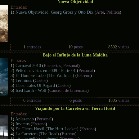
Nueva Objetividad
Entradas:
1)
Nueva Objetividad: Georg Grosz y Otto Dix
(
Arte
,
Política
)
1
entradas
10
posts
8592
visitas
Bajo el Influjo de la Luna Maldita
Entradas:
1)
Carnaval 2010
(
Encuestas
,
Personal
)
2)
Películas vistas en 2009 - Parte 01
(
Personal
)
3)
El Hombre Lobo (The Wolfman)
(
Estreno
)
4)
Terminus
(
Cortos
)
5)
Thor: Tales Of Asgard
(
Cortos
)
6)
Iced Earth - Wolf
(
Canción de la semana
)
6
entradas
6
posts
1805
visitas
Viajando por la Carretera en Tierra Hostil
Entradas:
1)
Aplazando
(
Personal
)
2)
Invictus
(
Estreno
)
3)
En Tierra Hostil (The Hurt Locker)
(
Estreno
)
4)
La Carretera (The Road)
(
Estreno
)
5)
¿A que peli(s) te vienes?
(
Encuestas
)