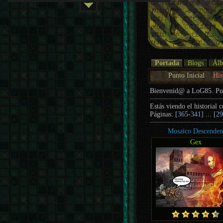
Portada
Blogs
Ál
Punto Inicial
His
Bienvenid@ a LoG85. P
Estás viendo el historial 
Páginas:
[365-341]
...
[2
Mosaico Descenden
Gex