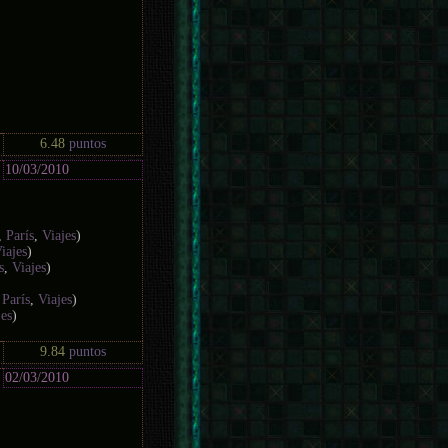
6.48
puntos
10/03/2010
,
París
,
Viajes
)
iajes
)
s
,
Viajes
)
,
París
,
Viajes
)
jes
)
9.84
puntos
02/03/2010