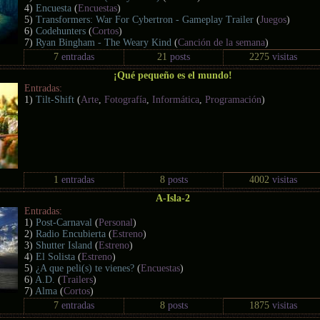
4)
Encuesta
(
Encuestas
)
5)
Transformers: War For Cybertron - Gameplay Trailer
(
Juegos
)
6)
Codehunters
(
Cortos
)
7)
Ryan Bingham - The Weary Kind
(
Canción de la semana
)
7
entradas
21
posts
2275
visitas
¡Qué pequeño es el mundo!
Entradas:
1)
Tilt-Shift
(
Arte
,
Fotografía
,
Informática
,
Programación
)
1
entradas
8
posts
4002
visitas
A-Isla-2
Entradas:
1)
Post-Carnaval
(
Personal
)
2)
Radio Encubierta
(
Estreno
)
3)
Shutter Island
(
Estreno
)
4)
El Solista
(
Estreno
)
5)
¿A que peli(s) te vienes?
(
Encuestas
)
6)
A.D.
(
Trailers
)
7)
Alma
(
Cortos
)
7
entradas
8
posts
1875
visitas