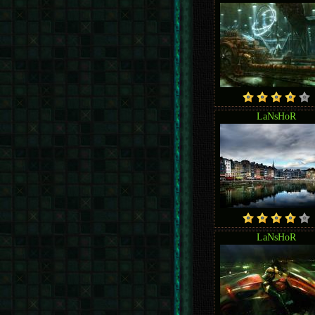
LaNsHoR
LaNsHoR