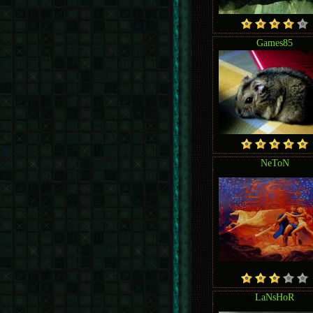
Games85
NeToN
LaNsHoR