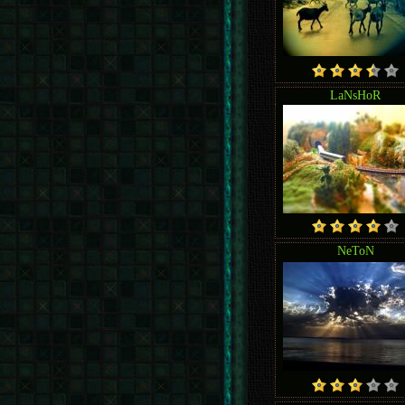
LaNsHoR
NeToN