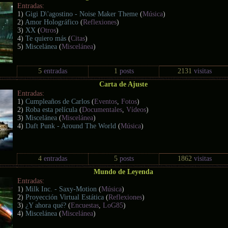
Entradas:
1)
Gigi D\'agostino - Noise Maker Theme
(
Música
)
2)
Amor Holográfico
(
Reflexiones
)
3)
XX
(
Otros
)
4)
Te quiero más
(
Citas
)
5)
Miscelánea
(
Miscelánea
)
5
entradas
1
posts
2131
visitas
Carta de Ajuste
Entradas:
1)
Cumpleaños de Carlos
(
Eventos
,
Fotos
)
2)
Roba esta película
(
Documentales
,
Vídeos
)
3)
Miscelánea
(
Miscelánea
)
4)
Daft Punk - Around The World
(
Música
)
4
entradas
5
posts
1862
visitas
Mundo de Leyenda
Entradas:
1)
Milk Inc. - Saxy-Motion
(
Música
)
2)
Proyección Virtual Estática
(
Reflexiones
)
3)
¿Y ahora qué?
(
Encuestas
,
LoG85
)
4)
Miscelánea
(
Miscelánea
)