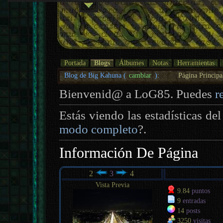
Portada
Blogs
Álbumes
Notas
Herramientas
Blog de Big Kahuna (
cambiar
):
Página Principa
Bienvenid@ a LoG85. Puedes
r
Estás viendo las estadísticas de
modo completo
?.
Información De Página
2
3
4
Vista Previa
9.84
puntos
9
entradas
14
posts
3250
visitas