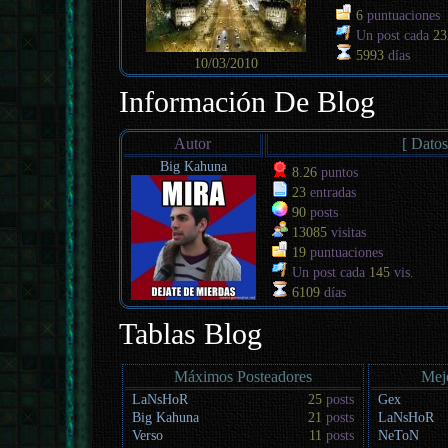
6
puntuaciones
Un post cada
23
5993
días
10/03/2010
Información De Blog
Autor
[ Datos
Big Kahuna
8.26
puntos
23
entradas
90
posts
13085
visitas
19
puntuaciones
Un post cada
145
vis.
6109
días
Tablas Blog
Máximos Posteadores
Mej
LaNsHoR
25
posts
Gex
Big Kahuna
21
posts
LaNsHoR
Verso
11
posts
NeToN