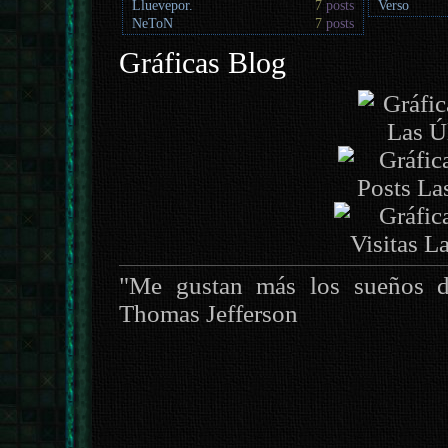
Lluevepor.
7
posts
Verso
NeToN
7
posts
Gráficas Blog
"Me gustan más los sueños de
Thomas Jefferson