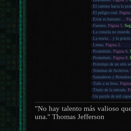
El camino hacia la prác
El peligro real
.
Página
Errar es humano...
.
Pá
Fuentes
.
Página 5
.
Seg
La consola no muerde
La teoría... y la prácti
Lenna
.
Página 2
.
Preámbulo
.
Página 6
.
Preámbulo
.
Página 8
.
Prototipo de un sólo s
Sistemas de Archivos
.
Sumadores y Restador
Todo a su hora
.
Página
Título de la entrada
.
P
Un puzzle de mil capa
"No hay talento más valioso que
una." Thomas Jefferson