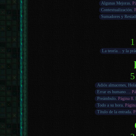
Algunas Mejoras
.
P
Contextualización
.
Sumadores y Restad
1
La teoría... y la prá
5
Adiós almacenes, Hol
Errar es humano...
.
Pá
Preámbulo
.
Página 8
.
Todo a su hora
.
Págin
Título de la entrada
.
P