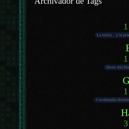
Archivador de Tags
1
La teoría... y la prá
1
About this bl
G
1
Coordenadas Armón
H
3