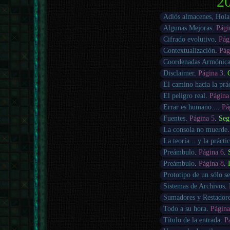
20
Adiós almacenes, Hola
Algunas Mejoras
.
Pági
Cifrado evolutivo
.
Pág
Contextualización
.
Pág
Coordenadas Armónica
Disclaimer
.
Página 3
.
El camino hacia la prác
El peligro real
.
Página
Errar es humano...
.
Pá
Fuentes
.
Página 5
.
Seg
La consola no muerde
La teoría... y la prácti
Preámbulo
.
Página 6
.
Preámbulo
.
Página 8
.
Prototipo de un sólo s
Sistemas de Archivos
.
Sumadores y Restador
Todo a su hora
.
Página
Título de la entrada
.
P