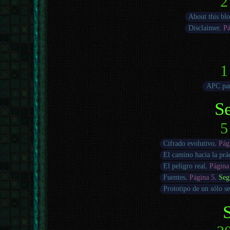
2
About this bl
Disclaimer
.
Pá
1
APC pa
S
5
Cifrado evolutivo
.
Pág
El camino hacia la prác
El peligro real
.
Página
Fuentes
.
Página 5
.
Seg
Prototipo de un sólo s