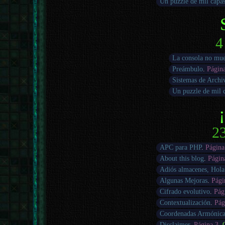
Un puzzle de mil capa
4
La consola no mu
Preámbulo
.
Págin
Sistemas de Archi
Un puzzle de mil 
23
APC para PHP
.
Página
About this blog
.
Págin
Adiós almacenes, Hola
Algunas Mejoras
.
Pági
Cifrado evolutivo
.
Pág
Contextualización
.
Pág
Coordenadas Armónica
Disclaimer
.
Página 3
.