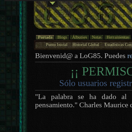
Portada
Blogs
Álbumes
Notas
Herramientas
Punto Inicial
Historial Global
Estadísticas Con
Bienvenid@ a LoG85. Puedes
r
¡¡ PERMIS
Sólo usuarios regist
"La palabra se ha dado al 
pensamiento." Charles Maurice 