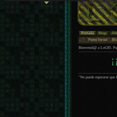
Portada
Blogs
Ál
Punto Inicial
His
Bienvenid@ a LoG85. P
¡
"No puede esperarse que l