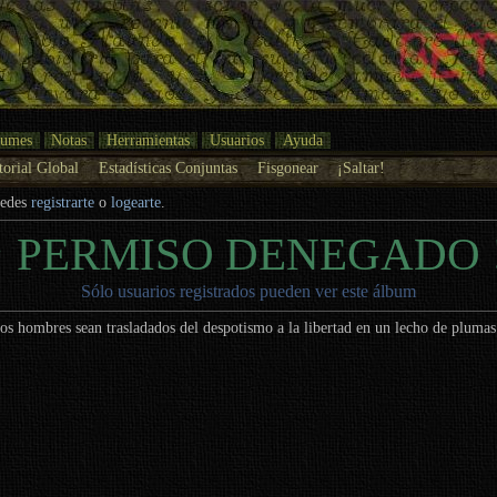
bumes
Notas
Herramientas
Usuarios
Ayuda
torial Global
Estadísticas Conjuntas
Fisgonear
¡Saltar!
uedes
registrarte
o
logearte
.
¡ PERMISO DENEGADO 
Sólo usuarios registrados pueden ver este álbum
os hombres sean trasladados del despotismo a la libertad en un lecho de pluma