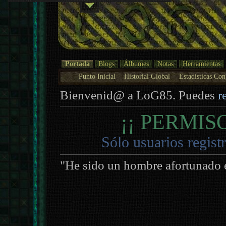
Portada
Blogs
Álbumes
Notas
Herramientas
Punto Inicial
Historial Global
Estadísticas Con
Bienvenid@ a LoG85. Puedes
r
¡¡ PERMIS
Sólo usuarios regist
"He sido un hombre afortunado en