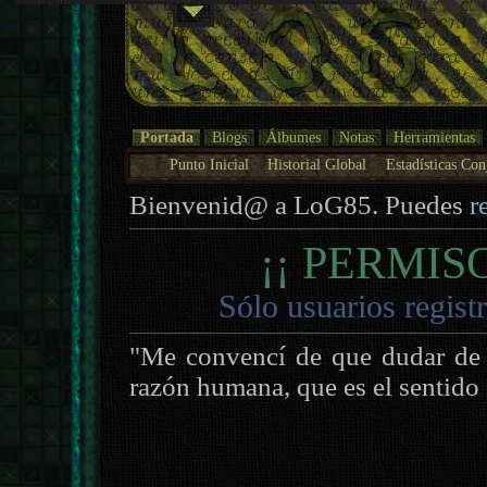
Portada
Blogs
Álbumes
Notas
Herramientas
Punto Inicial
Historial Global
Estadísticas Con
Bienvenid@ a LoG85. Puedes
r
¡¡ PERMIS
Sólo usuarios regist
"Me convencí de que dudar de t
razón humana, que es el sentid