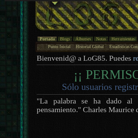
Portada
Blogs
Álbumes
Notas
Herramientas
Punto Inicial
Historial Global
Estadísticas Con
Bienvenid@ a LoG85. Puedes
r
¡¡ PERMIS
Sólo usuarios regist
"La palabra se ha dado al 
pensamiento." Charles Maurice 