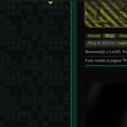
Portada
Blogs
Álb
Blog de NeToN (
cambi
Bienvenid@ a LoG85. P
Estás viendo la página
79