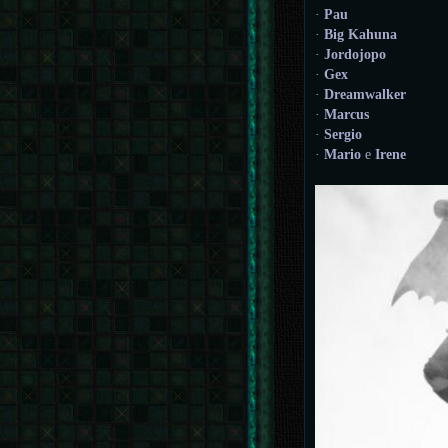
·
Pau
·
Big Kahuna
·
Jordojopo
·
Gex
·
Dreamwalker
·
Marcus
·
Sergio
·
Mario
e
Irene