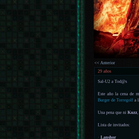
<< Anterior
29 años
Sal-U2 a Tod@s
Este año la cena de 
Burger de Torregolf
a 
Una pena que ni
Kuzz
,
Lista de invitados:
·
Lanshor