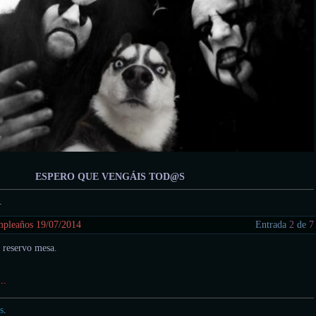
ESPERO QUE VENGÁIS TOD@S
.
umpleaños 19/07/2014
Entrada
2
de
7
, reservo mesa.
..
s
.