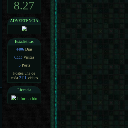
8.27
ADVERTENCIA
Estadísticas
4406
Días
6333
Visitas
3
Posts
Postea una de
cada
2111
visitas
Licencia
Información