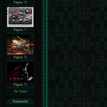
Página
78
Página
77
Página
76
Página
75
Ver Todas
Puntuación