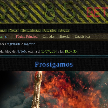
umes
Notas
Herramientas
Usuarios
Ayuda
ar
):
Página Principal
Entradas
Historial
Estadísticas
uedes
registrarte
o
logearte
.
del blog de
NeToN
, escrita el
15/07/2014
a las
19:57:35
.
Prosigamos