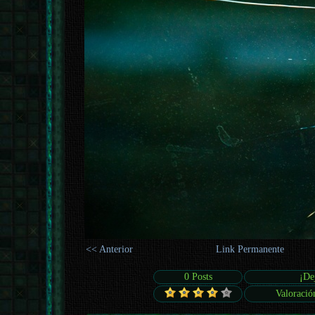
<< Anterior
Link Permanente
0 Posts
¡De
Valoració