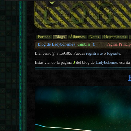
Portada
Blogs
Álbumes
Notas
Herramientas
Blog de Ladyboheme (
cambiar
):
Página Princip
Bienvenid@ a LoG85. Puedes
registrarte
o
logearte
.
Estás viendo la página
3
del blog de
Ladyboheme
, escrita