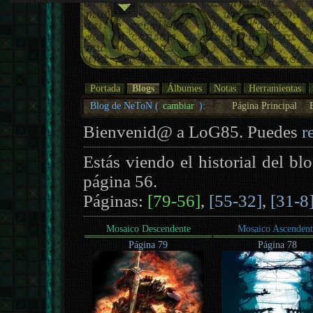
Portada
Blogs
Álbumes
Notas
Herramientas
Blog de NeToN (
cambiar
):
Página Principal
Bienvenid@ a LoG85. Puedes
r
Estás viendo el historial del b
página 56.
Páginas:
[79-56]
,
[55-32]
,
[31-8
Mosaico Descendente
Mosaico Ascendent
Página 79
Página 78