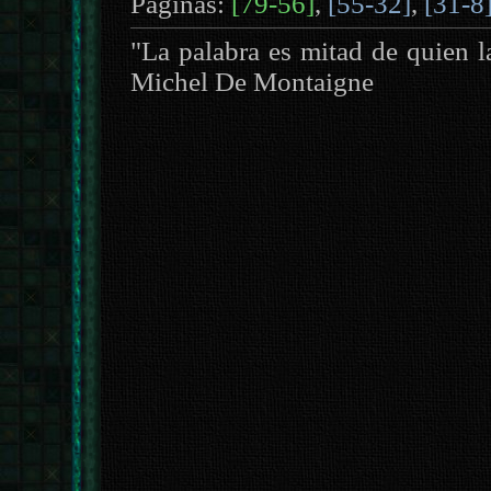
Páginas:
[79-56]
,
[55-32]
,
[31-8
"La palabra es mitad de quien l
Michel De Montaigne