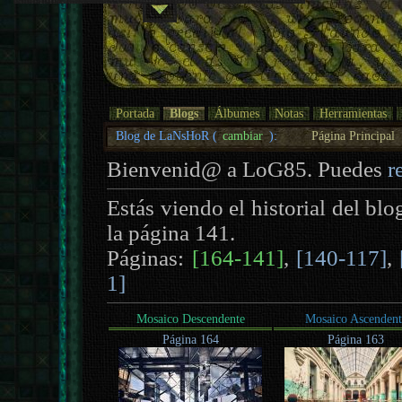
Portada
Blogs
Álbumes
Notas
Herramientas
Blog de LaNsHoR (
cambiar
):
Página Principal
Bienvenid@ a LoG85. Puedes
r
Estás viendo el historial del bl
la página 141.
Páginas:
[164-141]
,
[140-117]
,
1]
Mosaico Descendente
Mosaico Ascendent
Página 164
Página 163