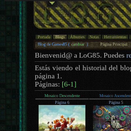
Portada
Blogs
Álbumes
Notas
Herramientas
Blog de Games85 (
cambiar
):
Página Principal
Bienvenid@ a LoG85. Puedes
r
Estás viendo el historial del bl
página 1.
Páginas:
[6-1]
Mosaico Descendente
Mosaico Ascendent
Página 6
Página 5