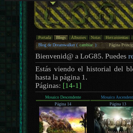
Portada
Blogs
Álbumes
Notas
Herramientas
Blog de Dreamwalker (
cambiar
):
Página Princi
Bienvenid@ a LoG85. Puedes
r
Estás viendo el historial del 
hasta la página 1.
Páginas:
[14-1]
Mosaico Descendente
Mosaico Ascendent
Página 14
Página 13