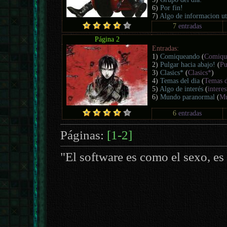
6)
Por fin!
7)
Algo de informacion ut
7
entradas
Página 2
Entradas:
1)
Comiqueando
(
Comiqu
2)
Pulgar hacia abajo!
(
Pu
3)
Clasics*
(
Clasics*
)
4)
Temas del dia
(
Temas d
5)
Algo de interés
(
intere
6)
Mundo paranormal
(
Mu
6
entradas
Páginas:
[1-2]
"El software es como el sexo, es