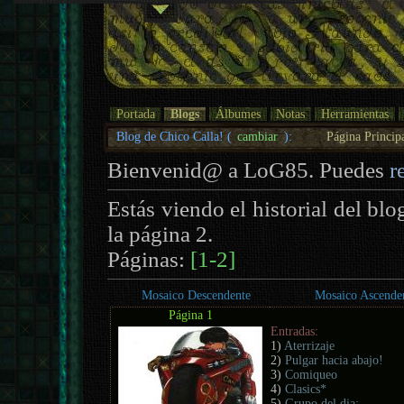
Portada
Blogs
Álbumes
Notas
Herramientas
Blog de Chico Calla! (
cambiar
):
Página Princip
Bienvenid@ a LoG85. Puedes
r
Estás viendo el historial del bl
la página 2.
Páginas:
[1-2]
Mosaico Descendente
Mosaico Ascende
Página 1
Entradas:
1)
Aterrizaje
2)
Pulgar hacia abajo!
3)
Comiqueo
4)
Clasics*
5)
Grupo del dia: