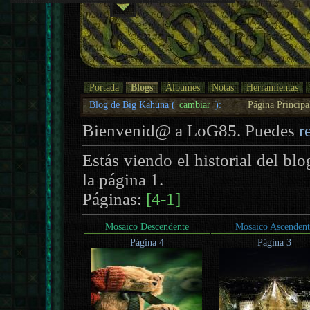
Portada
Blogs
Álbumes
Notas
Herramientas
Blog de Big Kahuna (
cambiar
):
Página Principa
Bienvenid@ a LoG85. Puedes
r
Estás viendo el historial del bl
la página 1.
Páginas:
[4-1]
Mosaico Descendente
Mosaico Ascendent
Página 4
Página 3