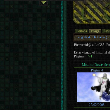
Portada
Blogs
Álb
Blog de A. De Bacle (
Bienvenid@ a LoG85. P
Estás viendo el historial 
Páginas:
[4-1]
Mosaico Descenden
Página 4
27/02/2008