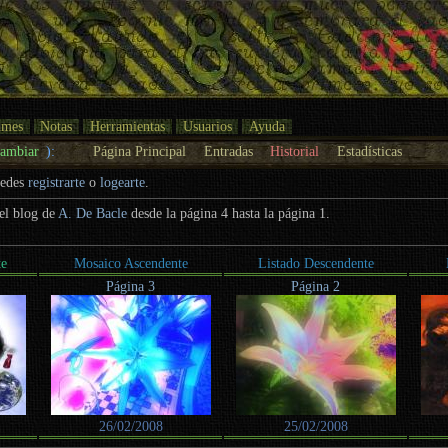
umes
Notas
Herramientas
Usuarios
Ayuda
cambiar
):
Página Principal
Entradas
Historial
Estadísticas
uedes
registrarte
o
logearte
.
del blog de
A. De Bacle
desde la página 4 hasta la página 1.
te
Mosaico Ascendente
Listado Descendente
Página 3
Página 2
26/02/2008
25/02/2008