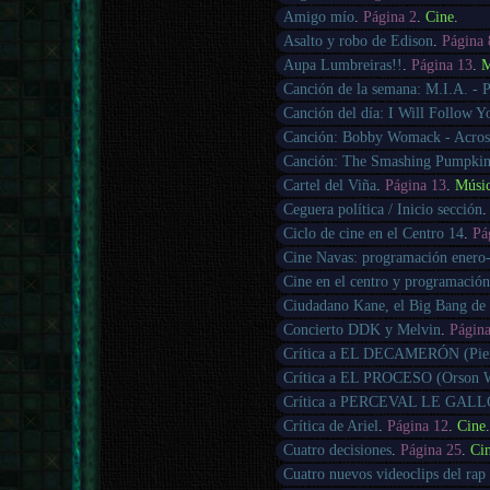
Amigo mío
.
Página 2
.
Cine
.
Asalto y robo de Edison
.
Página 
Aupa Lumbreiras!!
.
Página 13
.
M
Canción de la semana: M.I.A. - 
Canción del día: I Will Follow 
Canción: Bobby Womack - Across
Canción: The Smashing Pumpkins
Cartel del Viña
.
Página 13
.
Músi
Ceguera política / Inicio sección
Ciclo de cine en el Centro 14
.
Pá
Cine Navas: programación enero
Cine en el centro y programació
Ciudadano Kane, el Big Bang d
Concierto DDK y Melvin
.
Págin
Crítica a EL DECAMERÓN (Pier 
Crítica a EL PROCESO (Orson W
Crítica a PERCEVAL LE GALLO
Crítica de Ariel
.
Página 12
.
Cine
Cuatro decisiones
.
Página 25
.
Ci
Cuatro nuevos videoclips del rap