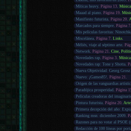
Míticas heavy
.
Página 13
.
Músic
Maaad al piano
.
Página 19
.
Músi
Manifiesto futurista
.
Página 20
.
A
Marcados para siempre
.
Página 7
Mis películas favoritas: Ninotchk
Miscelánea
.
Página 7
.
Links
.
Méliès, viaje al séptimo arte
.
Pág
Network
.
Página 21
.
Cine
,
Políti
Novedades rap
.
Página 3
.
Música
Novedades rap: Tone y Shotta
.
P
Nueva Objetividad: Georg Grosz
Nuevo: ¡Games85!
.
Página 21
.
Origen de las vanguardias artístic
Paradójica prosperidad
.
Página 1
Películas creadoras del imaginari
Pintura futurista
.
Página 20
.
Arte
Primera decepción del año: Expi
Ranking msn: diciembre 2009
.
P
Razones para no votar al PSOE (
Redacción de 100 líneas por port