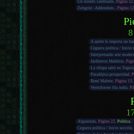
Un mundo cambiante
.
Página 12
Zeitgeist -Addendum-
.
Página 1
Pi
8
A quién le importa un had
Ceguera política / Inicio 
Interpretando arte moder
Jardineros Malditos
.
Pági
La chispa saltó en Teguci
Paradójica prosperidad
.
P
René Maltete
.
Página 13
Vermiforme fila india
.
Pá
17
Afganistán
.
Página 22
.
Política
.
Ceguera política / Inicio sección