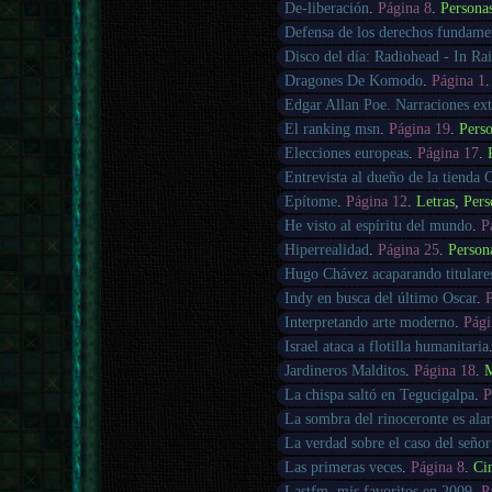
De-liberación
.
Página 8
.
Persona
Defensa de los derechos fundamen
Disco del día: Radiohead - In R
Dragones De Komodo
.
Página 1
Edgar Allan Poe. Narraciones ext
El ranking msn
.
Página 19
.
Pers
Elecciones europeas
.
Página 17
.
Entrevista al dueño de la tienda
Epítome
.
Página 12
.
Letras
,
Pers
He visto al espíritu del mundo
.
P
Hiperrealidad
.
Página 25
.
Person
Hugo Chávez acaparando titulare
Indy en busca del último Oscar
.
Interpretando arte moderno
.
Pági
Israel ataca a flotilla humanitaria
Jardineros Malditos
.
Página 18
.
M
La chispa saltó en Tegucigalpa
.
P
La sombra del rinoceronte es ala
La verdad sobre el caso del seño
Las primeras veces
.
Página 8
.
Ci
Lastfm, mis favoritos en 2009
.
P