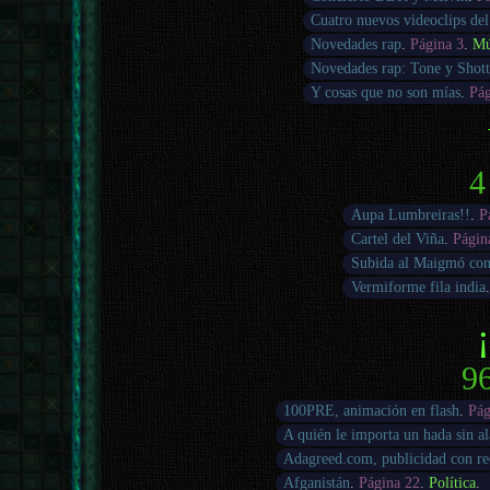
Cuatro nuevos videoclips del
Novedades rap
.
Página 3
.
Mú
Novedades rap: Tone y Shot
Y cosas que no son mías
.
Pág
4
Aupa Lumbreiras!!
.
P
Cartel del Viña
.
Págin
Subida al Maigmó con 
Vermiforme fila india
96
100PRE, animación en flash
.
Pág
A quién le importa un hada sin al
Adagreed.com, publicidad con r
Afganistán
.
Página 22
.
Política
.