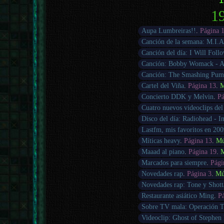
19
Aupa Lumbreiras!!
.
Página 
Canción de la semana: M.I.A
Canción del día: I Will Fol
Canción: Bobby Womack - Ac
Canción: The Smashing Pump
Cartel del Viña
.
Página 13
.
M
Concierto DDK y Melvin
.
Pá
Cuatro nuevos videoclips del
Disco del día: Radiohead - 
Lastfm, mis favoritos en 20
Míticas heavy
.
Página 13
.
Mú
Maaad al piano
.
Página 19
.
M
Marcados para siempre
.
Pági
Novedades rap
.
Página 3
.
Mú
Novedades rap: Tone y Shott
Restaurante asiático Ming
.
P
Sobre TV mala: Operación T
Videoclip: Ghost of Stephen 