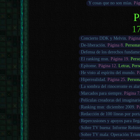
Y cosas que no son mías
.
Pág
P
17
Concierto DDK y Melvin
.
Págin
De-liberación
.
Página 8
.
Persona
Defensa de los derechos fundamen
El ranking msn
.
Página 19
.
Pers
Epítome
.
Página 12
.
Letras
,
Pers
He visto al espíritu del mundo
.
P
Hiperrealidad
.
Página 25
.
Person
La sombra del rinoceronte es ala
Marcados para siempre
.
Página 7
Películas creadoras del imaginari
Ranking msn: diciembre 2009
.
P
Redacción de 100 líneas por port
Repercusiones y apoyos para llega
Sobre TV buena: Informe Robin
Sobre TV mala: Operación Triun