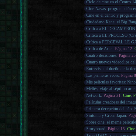
Ciclo de cine en el Centro 1
Cine Navas: programación e
Cine en el centro y program
Ciudadano Kane, el Big Ba
Crítica a EL DECAMERÓN (P
Crítica a EL PROCESO (Ors
Crítica a PERCEVAL LE G
Crítica de Ariel
.
Página 12
.
Cuatro decisiones
.
Página 25
Cuatro nuevos videoclips del
Entrevista al dueño de la ti
Las primeras veces
.
Página 
Mis películas favoritas: Nin
Méliès, viaje al séptimo arte
Network
.
Página 21
.
Cine
,
P
Películas creadoras del imagi
Primera decepción del año: 
Sintonía y Green Japan
.
Pág
Sobre cine: el meme pelicul
Storyboard
.
Página 15
.
Cine
Tron (1982), sus innovacione