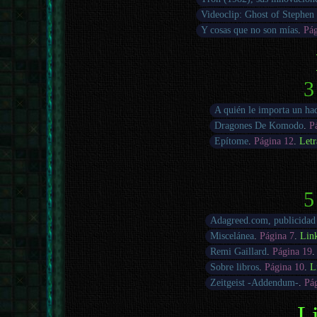
Videoclip: Ghost of Stephen 
Y cosas que no son mías
.
Pág
3
A quién le importa un had
Dragones De Komodo
.
P
Epítome
.
Página 12
.
Letr
5
Adagreed.com, publicidad
Miscelánea
.
Página 7
.
Lin
Remi Gaillard
.
Página 19
Sobre libros
.
Página 10
.
L
Zeitgeist -Addendum-
.
Pá
Li