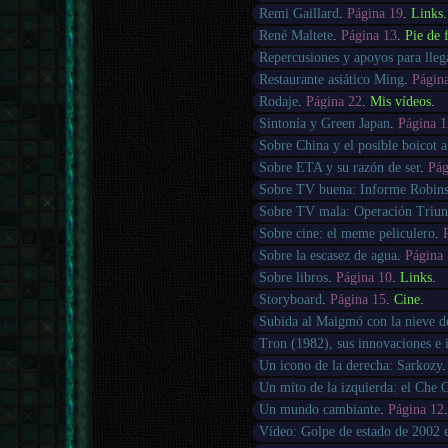
Remi Gaillard
.
Página 19
.
Links
.
René Maltete
.
Página 13
.
Pie de 
Repercusiones y apoyos para llega
Restaurante asiático Ming
.
Págin
Rodaje
.
Página 22
.
Mis vídeos
.
Sintonía y Green Japan
.
Página 
Sobre China y el posible boicot 
Sobre ETA y su razón de ser
.
Pág
Sobre TV buena: Informe Robin
Sobre TV mala: Operación Triun
Sobre cine: el meme peliculero
.
Sobre la escasez de agua
.
Página
Sobre libros
.
Página 10
.
Links
.
Storyboard
.
Página 15
.
Cine
.
Subida al Maigmó con la nieve d
Tron (1982), sus innovaciones e 
Un icono de la derecha: Sarkozy
Un mito de la izquierda: el Che 
Un mundo cambiante
.
Página 12
Vídeo: Golpe de estado de 2002 