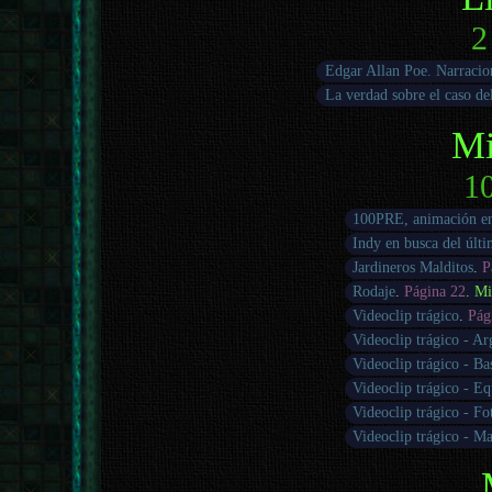
2
Edgar Allan Poe. Narracion
La verdad sobre el caso de
Mi
10
100PRE, animación en
Indy en busca del últ
Jardineros Malditos
.
P
Rodaje
.
Página 22
.
Mi
Videoclip trágico
.
Pág
Videoclip trágico - A
Videoclip trágico - Ba
Videoclip trágico - Eq
Videoclip trágico - F
Videoclip trágico - M