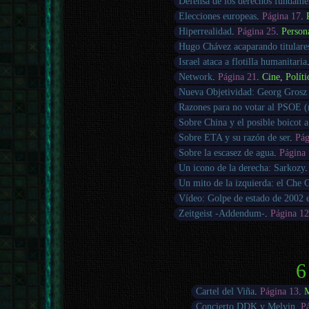
Defensa de los derechos fundamen
Elecciones europeas
.
Página 17
.
Hiperrealidad
.
Página 25
.
Person
Hugo Chávez acaparando titulare
Israel ataca a flotilla humanitaria
Network
.
Página 21
.
Cine
,
Políti
Nueva Objetividad: Georg Grosz
Razones para no votar al PSOE (
Sobre China y el posible boicot 
Sobre ETA y su razón de ser
.
Pág
Sobre la escasez de agua
.
Página
Un icono de la derecha: Sarkozy
Un mito de la izquierda: el Che 
Vídeo: Golpe de estado de 2002 
Zeitgeist -Addendum-
.
Página 1
6
Cartel del Viña
.
Página 13
.
M
Concierto DDK y Melvin
.
P