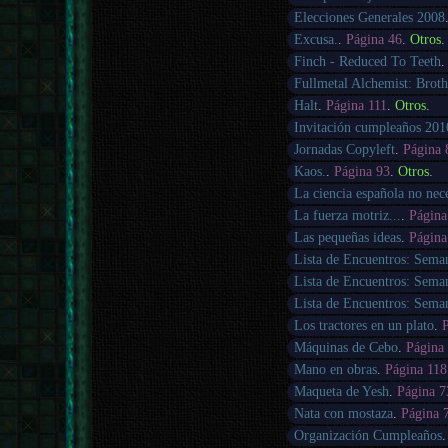
Elecciones Generales 2008
Excusa.
.
Página 46
.
Otros
.
Finch - Reduced To Teeth
Fullmetal Alchemist: Brot
Halt
.
Página 111
.
Otros
.
Invitación cumpleaños 201
Jornadas Copyleft
.
Página 
Kaos.
.
Página 93
.
Otros
.
La ciencia española no neces
La fuerza motriz...
.
Página
Las pequeñas ideas
.
Página
Lista de Encuentros: Sema
Lista de Encuentros: Sema
Lista de Encuentros: Sema
Los tractores en un plato
.
Máquinas de Cebo
.
Página
Mano en obras
.
Página 118
Maqueta de Yesh
.
Página 7
Nata con mostaza
.
Página 
Organización Cumpleaños