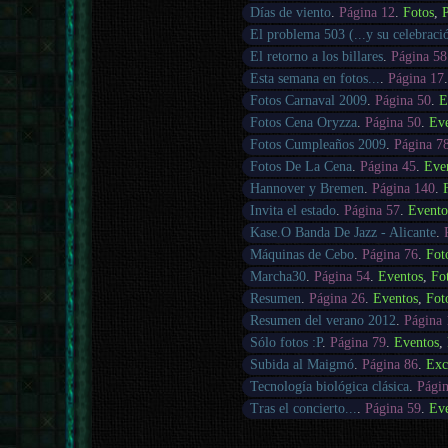
Días de viento
.
Página 12
.
Fotos
,
P
El problema 503 (...y su celebraci
El retorno a los billares
.
Página 58
Esta semana en fotos...
.
Página 17
Fotos Carnaval 2009
.
Página 50
.
E
Fotos Cena Oryzza
.
Página 50
.
Ev
Fotos Cumpleaños 2009
.
Página 7
Fotos De La Cena
.
Página 45
.
Eve
Hannover y Bremen
.
Página 140
.
Invita el estado
.
Página 57
.
Evento
Kase.O Banda De Jazz - Alicante
.
Máquinas de Cebo
.
Página 76
.
Fot
Marcha30
.
Página 54
.
Eventos
,
Fo
Resumen
.
Página 26
.
Eventos
,
Fot
Resumen del verano 2012
.
Página 
Sólo fotos :P
.
Página 79
.
Eventos
,
Subida al Maigmó
.
Página 86
.
Exc
Tecnología biológica clásica
.
Págin
Tras el concierto...
.
Página 59
.
Ev