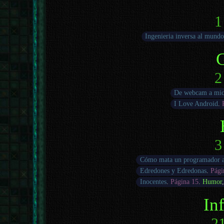
1
Ingenieria inversa al mundo
2
De webcam a mic
I Love Android
.
3
Cómo mata un programador a
Edredones y Edredonas
.
Pági
Inocentes
.
Página 15
.
Humor
In
21