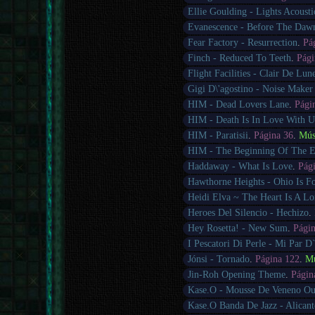
Ellie Goulding - Lights Acousti
Evanescence - Before The Daw
Fear Factory - Resurrection
.
Pá
Finch - Reduced To Teeth
.
Pági
Flight Facilities - Clair De Lun
Gigi D\'agostino - Noise Make
HIM - Dead Lovers Lane
.
Pági
HIM - Death Is In Love With U
HIM - Paratisii
.
Página 36
.
Mús
HIM - The Beginning Of The 
Haddaway - What Is Love
.
Pág
Hawthorne Heights - Ohio Is F
Heidi Elva ~ The Heart Is A Lo
Heroes Del Silencio - Hechizo
.
Hey Rosetta! - New Sum
.
Pági
I Pescatori Di Perle - Mi Par D
Jónsi - Tornado
.
Página 122
.
Mú
Jin-Roh Opening Theme
.
Págin
Kase.O - Mousse De Veneno Ou
Kase.O Banda De Jazz - Alicant