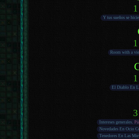
1
Y tus sueños se hicie
1
Room with a vi
1
El Diablo En L
3
Intereses generales
.
Pá
Novedades En Ocio C
Tenedores En Las Mie