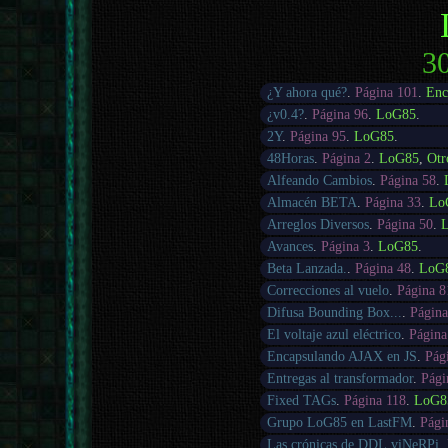
30
¿Y ahora qué?
.
Página 101
.
Enc
¿v0.4?
.
Página 96
.
LoG85
.
2Y
.
Página 95
.
LoG85
.
48Horas
.
Página 2
.
LoG85
,
Otr
Alfeando Cambios
.
Página 58
.
Almacén BETA
.
Página 33
.
Lo
Arreglos Diversos
.
Página 50
.
Avances
.
Página 3
.
LoG85
.
Beta Lanzada.
.
Página 48
.
LoG
Correcciones al vuelo
.
Página 8
Difusa Bounding Box...
.
Página
El voltaje azul eléctrico
.
Página
Encapsulando AJAX en JS
.
Pág
Entregas al transformador
.
Pági
Fixed TAGs
.
Página 118
.
LoG8
Grupo LoG85 en LastFM
.
Pági
Las crónicas de DDL.viNeRPi
.