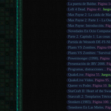
La puerta de Baldur
.
Página 1
Left 4 Dead
.
Página 41
.
Juego
Max Payne 2: La caída de Ma
Max Payne 2: Parte 1 - La Osc
Max Payne: Introducción
.
Pág
Novedades En Ocio Computac
Parte 2. Capítulo 1. Las cosas
Partida de Wesnoth DE-FI-N
Plants VS Zombies
.
Página 6
Plants VS Zombies: "Survival
Powermonger (1990)
.
Página
Presentación de JRV 2008
.
Pá
Programas, distracciones..
.
Pá
QuakeLive
.
Página 55
.
Juegos
QuakeLive Vídeo
.
Página 95
.
Querer vs Poder
.
Página 10
.
I
StarCraft II: Heart of the Sw
Starcraft 2: Templarios Tétric
Stonkers (1983)
.
Página 100
.
Tenedores En Las Mieles
.
Pág