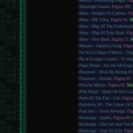
Misfits - Descending Angel
.
Pág
Moonlight Sonata
.
Página 109
.
Muse - Knights Of Cydonia
.
Pá
Muse - MK Ultra
.
Página 92
.
M
Muse - Map Of The Problemati
Muse - Map Of Your Head
.
Pág
Muse - New Born
.
Página 75
.
M
Musetta - Ophelia's Song
.
Pági
No Se Lo Digas A Mamá - Ten
No se lo digas a mamá - Yo te
Paper Route - Are We All Forgo
Paramore - Brick By Boring Br
Paramore - Decode
.
Página 85
Peluche Múrloc
.
Página 62
.
Mú
Pink Floyd - Shine On You Cr
Poets Of The Fall - Lift
.
Págin
Polarkreis 18 - The Colour Of
Pont Aeri - Sweet Revenge
.
Pág
Röyksopp - Sparks
.
Página 84
.
Röyksopp - The Girl And The 
Röyksopp - True To Life
.
Pági