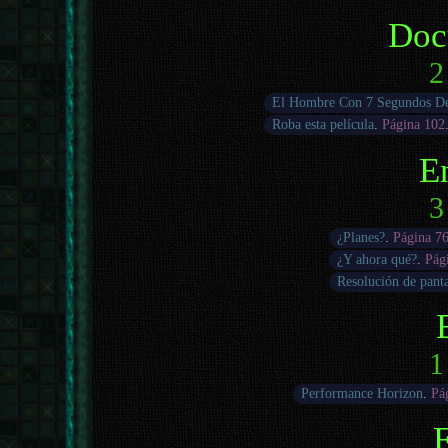
Doc
2
El Hombre Con 7 Segundos D
Roba esta película
.
Página 102
E
3
¿Planes?
.
Página 7
¿Y ahora qué?
.
Pág
Resolución de panta
1
Performance Horizon
.
Pá