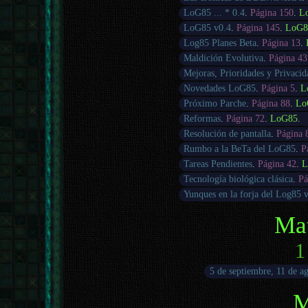
LoG85 ... * 0.4
.
Página 150
.
L
LoG85 v0.4
.
Página 145
.
LoG8
Log85 Planes Beta
.
Página 13
.
Maldición Evolutiva
.
Página 43
Mejoras, Prioridades y Privacid
Novedades LoG85
.
Página 5
.
L
Próximo Parche
.
Página 88
.
Lo
Reformas
.
Página 72
.
LoG85
.
Resolución de pantalla
.
Página 
Rumbo a la BeTa del LoG85
.
P
Tareas Pendientes
.
Página 42
.
L
Tecnología biológica clásica
.
Pá
Yunques en la forja del Log85 
Ma
1
5 de septiembre, 11 de ag
M