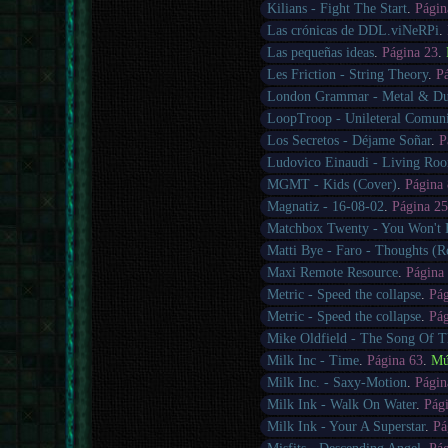
Kilians - Fight The Start
.
Págin
Las crónicas de DDL.viNeRPi
.
Las pequeñas ideas
.
Página 23
.
Les Friction - String Theory
.
P
London Grammar - Metal & Du
LoopTroop - Unileteral Comuni
Los Secretos - Déjame Soñar
.
P
Ludovico Einaudi - Living Ro
MGMT - Kids (Cover)
.
Página
Magnatiz - 16-08-02
.
Página 2
Matchbox Twenty - You Won't
Matti Bye - Faro - Thoughts (R
Maxi Remote Resource
.
Página
Metric - Speed the collapse
.
Pá
Metric - Speed the collapse
.
Pá
Mike Oldfield - The Song Of 
Milk Inc - Time
.
Página 63
.
Mú
Milk Inc. - Saxy-Motion
.
Págin
Milk Ink - Walk On Water
.
Pág
Milk Ink - Your A Superstar
.
Pá