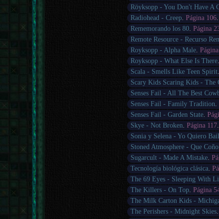
Röyksopp - You Don't Have A 
Radiohead - Creep
.
Página 106
Rememorando los 80
.
Página 2
Remote Resource - Recurso Rem
Royksopp - Alpha Male
.
Página
Royksopp - What Else Is There
Scala - Smells Like Teen Spirit
Scary Kids Scaring Kids - The
Senses Fail - All The Best Cow
Senses Fail - Family Tradition
Senses Fail - Garden State
.
Pág
Skye - Not Broken
.
Página 117
Sonia y Selena - Yo Quiero Bail
Stoned Atmosphere - Que Coño
Sugarcult - Made A Mistake
.
Pá
Tecnología biológica clásica
.
Pá
The 69 Eyes - Sleeping With L
The Killers - On Top
.
Página 5
The Milk Carton Kids - Michig
The Perishers - Midnight Skies