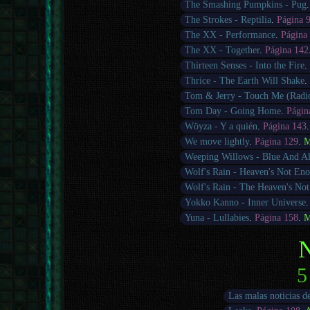
The Smashing Pumpkins - Pug
The Strokes - Reptilia
.
Página 
The XX - Performance
.
Página
The XX - Together
.
Página 142
Thirteen Senses - Into the Fire
Thrice - The Earth Will Shake
Tom & Jerry - Touch Me (Radio
Tom Day - Going Home
.
Págin
Wöyza - Y a quién
.
Página 143
We move lightly
.
Página 129
.
M
Weeping Willows - Blue And A
Wolf's Rain - Heaven's Not En
Wolf's Rain - The Heaven's No
Yokko Kanno - Inner Universe
Yuna - Lullabies
.
Página 158
.
M
N
5
Las malas noticias d