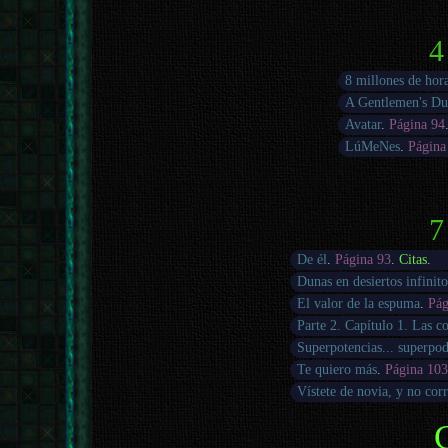
4
8 millones de hor
A Gentlemen's Du
Avatar
.
Página 94
LúMeNes
.
Página
7
De él
.
Página 93
.
Citas
.
Dunas en desiertos infinito
El valor de la espuma
.
Pág
Parte 2. Capítulo 1. Las c
Superpotencias... superpo
Te quiero más
.
Página 10
Vístete de novia, y no cor