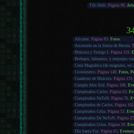
Tilt-Shift
.
Página 99
.
Art
34
Alicante
.
Página 83
.
Fotos
.
Ascensión en la Sierra de Bernia
.
Bitácora y Testigo I
.
Página 119
.
E
Brebajes, bálsamos, y mejunjes var
Cena Magnática (de magnates, no
Cronómetro
.
Página 148
.
Fotos
,
Pe
Cuaderno de Bitácora
.
Página 131
Cumple Alex Kid
.
Página 106
.
Eve
Cumpleaños Carlos
.
Página 63
.
Ev
Cumpleaños NeToN
.
Página 76
.
E
Cumpleaños de Carlos
.
Página 102
Cumpleaños Celia
.
Página 52
.
Eve
Cumpleaños De NeToN
.
Página 25
Cumpleaños Urios
.
Página 39
.
Eve
Día Santa Faz
.
Página 65
.
Eventos