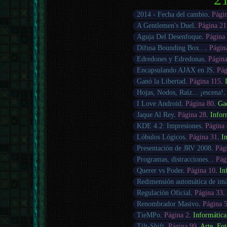
2014 - Fecha del cambio
.
Pági
A Gentlemen's Duel
.
Página 21
Aguja Del Desenfoque
.
Página
Difusa Bounding Box...
.
Págin
Edredones y Edredonas
.
Página
Encapsulando AJAX en JS
.
Pág
Ganó la Libertad
.
Página 115
.
Hojas, Nodos, Raíz... ¡escena!
I Love Android
.
Página 80
.
Ga
Jaque Al Rey
.
Página 28
.
Infor
KDE 4.2: Impresiones
.
Página
Lóbulos Lógicos
.
Página 31
.
I
Presentación de JRV 2008
.
Pág
Programas, distracciones..
.
Pág
Querer vs Poder
.
Página 10
.
In
Redimensión automática de im
Regulación Oficial
.
Página 33
.
Renombrador Masivo
.
Página 
TieMPo
.
Página 2
.
Informática
Tilt-Shift
.
Página 99
.
Arte
,
Fot