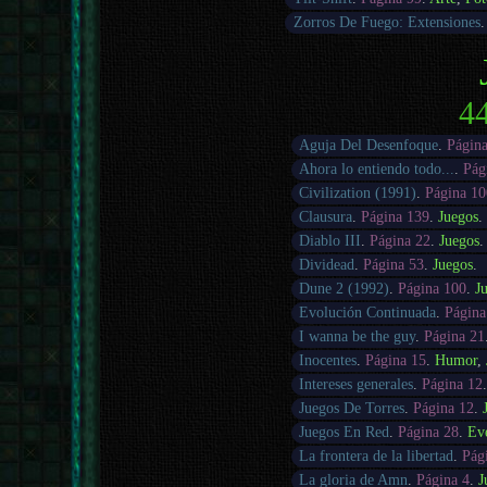
Zorros De Fuego: Extensiones
44
Aguja Del Desenfoque
.
Págin
Ahora lo entiendo todo...
.
Pág
Civilization (1991)
.
Página 10
Clausura
.
Página 139
.
Juegos
.
Diablo III
.
Página 22
.
Juegos
.
Dividead
.
Página 53
.
Juegos
.
Dune 2 (1992)
.
Página 100
.
J
Evolución Continuada
.
Página
I wanna be the guy
.
Página 21
Inocentes
.
Página 15
.
Humor
,
Intereses generales
.
Página 12
Juegos De Torres
.
Página 12
.
Juegos En Red
.
Página 28
.
Ev
La frontera de la libertad
.
Pág
La gloria de Amn
.
Página 4
.
J