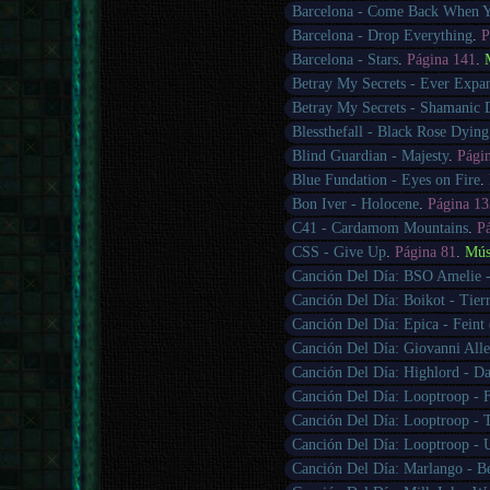
Barcelona - Come Back When 
Barcelona - Drop Everything
.
P
Barcelona - Stars
.
Página 141
.
Betray My Secrets - Ever Expan
Betray My Secrets - Shamanic
Blessthefall - Black Rose Dying
Blind Guardian - Majesty
.
Pági
Blue Fundation - Eyes on Fire
.
Bon Iver - Holocene
.
Página 13
C41 - Cardamom Mountains
.
P
CSS - Give Up
.
Página 81
.
Mús
Canción Del Día: BSO Amelie -
Canción Del Día: Boikot - Tie
Canción Del Día: Epica - Feint 
Canción Del Día: Giovanni Alle
Canción Del Día: Highlord - D
Canción Del Día: Looptroop - F
Canción Del Día: Looptroop - 
Canción Del Día: Looptroop - 
Canción Del Día: Marlango - B