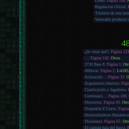
Leaks
.
Página 108
.
A
Regulación Oficial
.
Titulares de esta se
Venerable producto 
48
¿de cenar qué?
.
Página 12
...
.
Página 142
.
Otros
.
3730 Base 8
.
Página 1
.
Otr
48Horas
.
Página 2
.
LoG85
Aclaración...
.
Página 33
.
O
Argumentos Internos
.
Pági
Clasificación y Jugadores
.
Continuará...
.
Página 100
.
Desciertos
.
Página 93
.
Otr
Despedida Y Cierre
.
Página
Destornilladores Balsámico
Disclaimer
.
Página 67
.
Otr
El capitán baja del barco
.