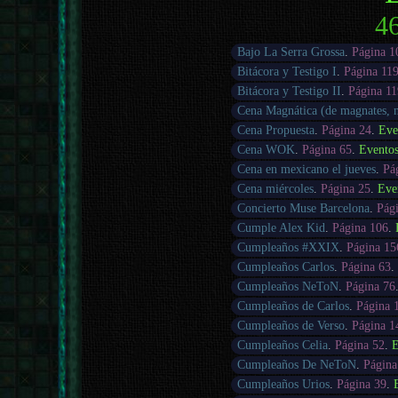
46
Bajo La Serra Grossa
.
Página 1
Bitácora y Testigo I
.
Página 11
Bitácora y Testigo II
.
Página 1
Cena Magnática (de magnates,
Cena Propuesta
.
Página 24
.
Eve
Cena WOK
.
Página 65
.
Evento
Cena en mexicano el jueves
.
Pá
Cena miércoles
.
Página 25
.
Eve
Concierto Muse Barcelona
.
Pág
Cumple Alex Kid
.
Página 106
.
Cumpleaños #XXIX
.
Página 15
Cumpleaños Carlos
.
Página 63
Cumpleaños NeToN
.
Página 76
Cumpleaños de Carlos
.
Página 
Cumpleaños de Verso
.
Página 1
Cumpleaños Celia
.
Página 52
.
E
Cumpleaños De NeToN
.
Página
Cumpleaños Urios
.
Página 39
.