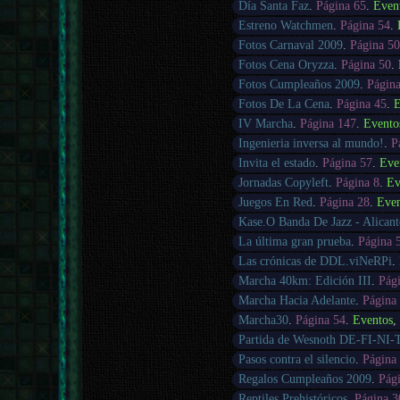
Día Santa Faz
.
Página 65
.
Even
Estreno Watchmen
.
Página 54
.
Fotos Carnaval 2009
.
Página 5
Fotos Cena Oryzza
.
Página 50
.
Fotos Cumpleaños 2009
.
Págin
Fotos De La Cena
.
Página 45
.
E
IV Marcha
.
Página 147
.
Evento
Ingenieria inversa al mundo!
.
P
Invita el estado
.
Página 57
.
Eve
Jornadas Copyleft
.
Página 8
.
Ev
Juegos En Red
.
Página 28
.
Eve
Kase.O Banda De Jazz - Alicant
La última gran prueba
.
Página 
Las crónicas de DDL.viNeRPi
.
Marcha 40km: Edición III
.
Pág
Marcha Hacia Adelante
.
Página
Marcha30
.
Página 54
.
Eventos
Partida de Wesnoth DE-FI-NI-
Pasos contra el silencio
.
Página
Regalos Cumpleaños 2009
.
Pág
Reptiles Prehistóricos
.
Página 3