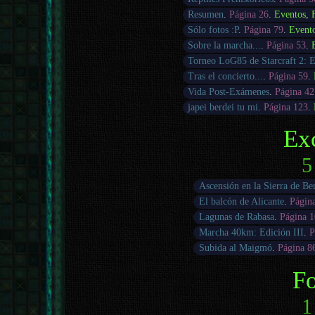
Resumen
.
Página 26
.
Eventos
,
Sólo fotos :P
.
Página 79
.
Event
Sobre la marcha...
.
Página 53
.
Torneo LoG85 de Starcraft 2: E
Tras el concierto...
.
Página 59
.
Vida Post-Exámenes
.
Página 42
japei berdei tu mi
.
Página 123
.
Ex
5
Ascensión en la Sierra de Be
El balcón de Alicante
.
Págin
Lagunas de Rabasa
.
Página 
Marcha 40km: Edición III
.
P
Subida al Maigmó
.
Página 8
Fo
1