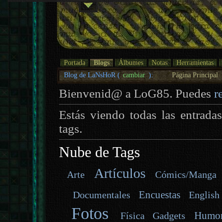
Portada
Blogs
Álbumes
Notas
Herramientas
Blog de LaNsHoR (
cambiar
):
Página Principal
Bienvenid@ a LoG85. Puedes
r
Estás viendo todas las entrada
tags.
Nube de Tags
Artículos
Arte
Cómics/Manga
Encuestas
Documentales
English
Fotos
Humo
Gadgets
Física