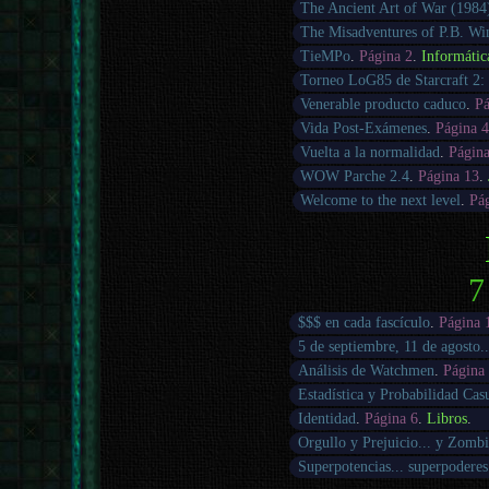
The Ancient Art of War (1984
The Misadventures of P.B. Wi
TieMPo
.
Página 2
.
Informátic
Torneo LoG85 de Starcraft 2: 
Venerable producto caduco
.
Pá
Vida Post-Exámenes
.
Página 
Vuelta a la normalidad
.
Págin
WOW Parche 2.4
.
Página 13
.
Welcome to the next level
.
Pá
7
$$$ en cada fascículo
.
Página 
5 de septiembre, 11 de agosto..
Análisis de Watchmen
.
Página
Estadística y Probabilidad Cas
Identidad
.
Página 6
.
Libros
.
Orgullo y Prejuicio... y Zombi
Superpotencias... superpoderes