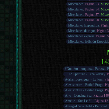
Miscelánea
.
Página 53
.
Misce
Miscelánea
.
Página 54
.
Misce
Miscelánea
.
Página 57
.
Misce
Miscelánea
.
Página 58
.
Misce
Miscelánea Expandida
.
Págin
Miscelánea de rigor
.
Página 3
Miscelánea express
.
Página 2
Miscelánea: Edición Especial
14
#Numèro - Angoisse, Paresse, 
1812 Operture - Tchaikovsky
.
P
Adrián Berenguer - Le jour
.
Pá
Alexisonfire - Boiled Frogs
.
Pá
Alexisonfire - Boiled Frogs
.
Pá
Alto - Dancing Sea
.
Página 148
Amelie - Sur Le Fil
.
Página 12
Avenged Sevenfold - Betrayed