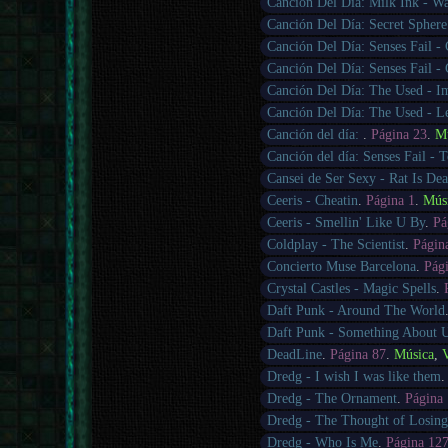
Canción Del Día: Milk Ink - W
Canción Del Día: Secret Sphere
Canción Del Día: Senses Fail -
Canción Del Día: Senses Fail -
Canción Del Día: The Used - I
Canción Del Día: The Used - Le
Canción del día:
.
Página 23
.
M
Canción del día: Senses Fail - T
Cansei de Ser Sexy - Rat Is De
Ceeris - Cheatin
.
Página 1
.
Mús
Ceeris - Smellin' Like U By
.
Pá
Coldplay - The Scientist
.
Págin
Concierto Muse Barcelona
.
Pág
Crystal Castles - Magic Spells
.
Daft Punk - Around The World
Daft Punk - Something About 
DeadLine
.
Página 87
.
Música
,
Dredg - I wish I was like them
Dredg - The Ornament
.
Página
Dredg - The Thought of Losin
Dredg - Who Is Me
.
Página 12