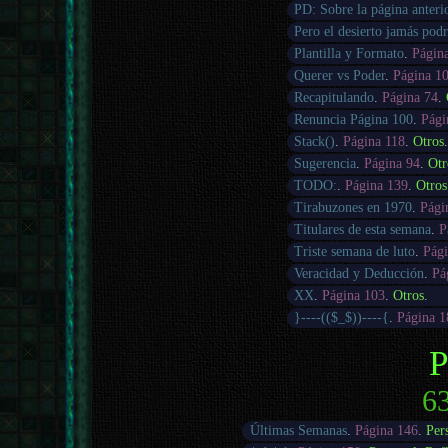
PD: Sobre la página anteri
Pero el desierto jamás pod
Plantilla y Formato
.
Págin
Querer vs Poder
.
Página 1
Recapitulando
.
Página 74
.
Renuncia Página 100
.
Pági
Stack()
.
Página 118
.
Otros
Sugerencia
.
Página 94
.
Otr
TODO:
.
Página 139
.
Otros
Tirabuzones en 1970
.
Pági
Titulares de esta semana
.
P
Triste semana de luto
.
Pági
Veracidad y Deducción
.
Pá
XX
.
Página 103
.
Otros
.
}----(($_$))----{
.
Página 1
P
63
Últimas Semanas
.
Página 146
.
Per