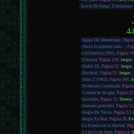
Zorros De Fuego: Extensiones
44
Aguja Del Desenfoque
.
Págin
Ahora lo entiendo todo...
.
Pág
Civilization (1991)
.
Página 10
Clausura
.
Página 139
.
Juegos
.
Diablo III
.
Página 22
.
Juegos
.
Dividead
.
Página 53
.
Juegos
.
Dune 2 (1992)
.
Página 100
.
J
Evolución Continuada
.
Página
I wanna be the guy
.
Página 21
Inocentes
.
Página 15
.
Humor
,
Intereses generales
.
Página 12
Juegos De Torres
.
Página 12
.
Juegos En Red
.
Página 28
.
Ev
La frontera de la libertad
.
Pág
La gloria de Amn
.
Página 4
.
J