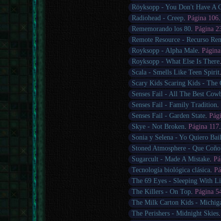
Röyksopp - You Don't Have A 
Radiohead - Creep
.
Página 106
Rememorando los 80
.
Página 2
Remote Resource - Recurso Rem
Royksopp - Alpha Male
.
Página
Royksopp - What Else Is There
Scala - Smells Like Teen Spirit
Scary Kids Scaring Kids - The
Senses Fail - All The Best Cow
Senses Fail - Family Tradition
Senses Fail - Garden State
.
Pág
Skye - Not Broken
.
Página 117
Sonia y Selena - Yo Quiero Bail
Stoned Atmosphere - Que Coño
Sugarcult - Made A Mistake
.
Pá
Tecnología biológica clásica
.
Pá
The 69 Eyes - Sleeping With L
The Killers - On Top
.
Página 5
The Milk Carton Kids - Michig
The Perishers - Midnight Skies