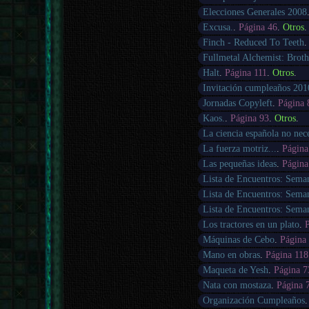
Elecciones Generales 2008
Excusa.
.
Página 46
.
Otros
.
Finch - Reduced To Teeth
Fullmetal Alchemist: Brot
Halt
.
Página 111
.
Otros
.
Invitación cumpleaños 201
Jornadas Copyleft
.
Página 
Kaos.
.
Página 93
.
Otros
.
La ciencia española no neces
La fuerza motriz...
.
Página
Las pequeñas ideas
.
Página
Lista de Encuentros: Sema
Lista de Encuentros: Sema
Lista de Encuentros: Sema
Los tractores en un plato
.
Máquinas de Cebo
.
Página
Mano en obras
.
Página 118
Maqueta de Yesh
.
Página 7
Nata con mostaza
.
Página 
Organización Cumpleaños