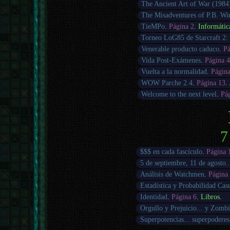
The Ancient Art of War (1984
The Misadventures of P.B. Wi
TieMPo
.
Página 2
.
Informátic
Torneo LoG85 de Starcraft 2: 
Venerable producto caduco
.
Pá
Vida Post-Exámenes
.
Página 
Vuelta a la normalidad
.
Págin
WOW Parche 2.4
.
Página 13
.
Welcome to the next level
.
Pá
7
$$$ en cada fascículo
.
Página 
5 de septiembre, 11 de agosto..
Análisis de Watchmen
.
Página
Estadística y Probabilidad Cas
Identidad
.
Página 6
.
Libros
.
Orgullo y Prejuicio... y Zombi
Superpotencias... superpoderes