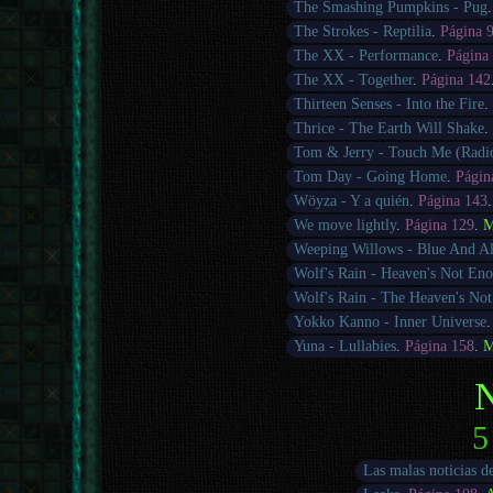
The Smashing Pumpkins - Pug
The Strokes - Reptilia
.
Página 
The XX - Performance
.
Página
The XX - Together
.
Página 142
Thirteen Senses - Into the Fire
Thrice - The Earth Will Shake
Tom & Jerry - Touch Me (Radio
Tom Day - Going Home
.
Págin
Wöyza - Y a quién
.
Página 143
We move lightly
.
Página 129
.
M
Weeping Willows - Blue And A
Wolf's Rain - Heaven's Not En
Wolf's Rain - The Heaven's No
Yokko Kanno - Inner Universe
Yuna - Lullabies
.
Página 158
.
M
N
5
Las malas noticias d