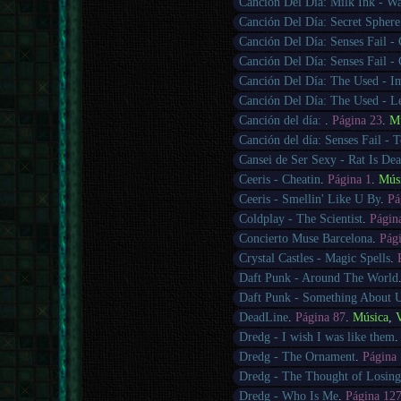
Canción Del Día: Milk Ink - W
Canción Del Día: Secret Sphere
Canción Del Día: Senses Fail -
Canción Del Día: Senses Fail -
Canción Del Día: The Used - I
Canción Del Día: The Used - Le
Canción del día:
.
Página 23
.
M
Canción del día: Senses Fail - T
Cansei de Ser Sexy - Rat Is De
Ceeris - Cheatin
.
Página 1
.
Mús
Ceeris - Smellin' Like U By
.
Pá
Coldplay - The Scientist
.
Págin
Concierto Muse Barcelona
.
Pág
Crystal Castles - Magic Spells
.
Daft Punk - Around The World
Daft Punk - Something About 
DeadLine
.
Página 87
.
Música
,
Dredg - I wish I was like them
Dredg - The Ornament
.
Página
Dredg - The Thought of Losin
Dredg - Who Is Me
.
Página 12