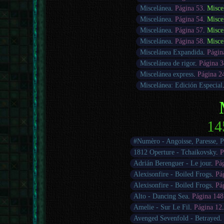
Miscelánea
.
Página 53
.
Misce
Miscelánea
.
Página 54
.
Misce
Miscelánea
.
Página 57
.
Misce
Miscelánea
.
Página 58
.
Misce
Miscelánea Expandida
.
Págin
Miscelánea de rigor
.
Página 3
Miscelánea express
.
Página 2
Miscelánea: Edición Especial
14
#Numèro - Angoisse, Paresse, 
1812 Operture - Tchaikovsky
.
P
Adrián Berenguer - Le jour
.
Pá
Alexisonfire - Boiled Frogs
.
Pá
Alexisonfire - Boiled Frogs
.
Pá
Alto - Dancing Sea
.
Página 148
Amelie - Sur Le Fil
.
Página 12
Avenged Sevenfold - Betrayed