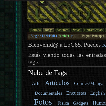
Portada
Blogs
Álbumes
Notas
Herramientas
Blog de LaNsHoR (
cambiar
):
Página Principal
Bienvenid@ a LoG85. Puedes
r
Estás viendo todas las entrada
tags.
Nube de Tags
Artículos
Arte
Cómics/Manga
Encuestas
Documentales
English
Fotos
Humo
Gadgets
Física