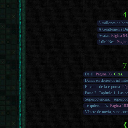
4
8 millones de hor
A Gentlemen's Du
Avatar
.
Página 94
LúMeNes
.
Página
7
De él
.
Página 93
.
Citas
.
Dunas en desiertos infinito
El valor de la espuma
.
Pág
Parte 2. Capítulo 1. Las c
Superpotencias... superpo
Te quiero más
.
Página 10
Vístete de novia, y no cor