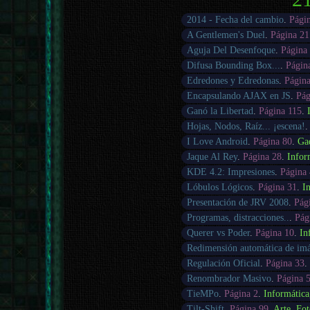
2014 - Fecha del cambio
.
Pági
A Gentlemen's Duel
.
Página 21
Aguja Del Desenfoque
.
Página
Difusa Bounding Box...
.
Págin
Edredones y Edredonas
.
Página
Encapsulando AJAX en JS
.
Pág
Ganó la Libertad
.
Página 115
.
Hojas, Nodos, Raíz... ¡escena!
I Love Android
.
Página 80
.
Ga
Jaque Al Rey
.
Página 28
.
Infor
KDE 4.2: Impresiones
.
Página
Lóbulos Lógicos
.
Página 31
.
I
Presentación de JRV 2008
.
Pág
Programas, distracciones..
.
Pág
Querer vs Poder
.
Página 10
.
In
Redimensión automática de im
Regulación Oficial
.
Página 33
.
Renombrador Masivo
.
Página 
TieMPo
.
Página 2
.
Informática
Tilt-Shift
.
Página 99
.
Arte
,
Fot