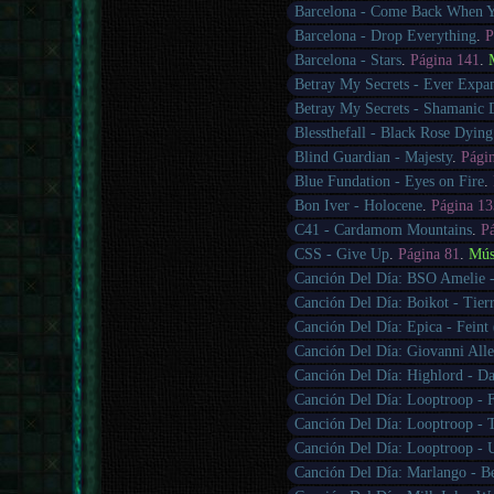
Barcelona - Come Back When 
Barcelona - Drop Everything
.
P
Barcelona - Stars
.
Página 141
.
Betray My Secrets - Ever Expan
Betray My Secrets - Shamanic
Blessthefall - Black Rose Dying
Blind Guardian - Majesty
.
Pági
Blue Fundation - Eyes on Fire
.
Bon Iver - Holocene
.
Página 13
C41 - Cardamom Mountains
.
P
CSS - Give Up
.
Página 81
.
Mús
Canción Del Día: BSO Amelie -
Canción Del Día: Boikot - Tie
Canción Del Día: Epica - Feint 
Canción Del Día: Giovanni Alle
Canción Del Día: Highlord - D
Canción Del Día: Looptroop - F
Canción Del Día: Looptroop - 
Canción Del Día: Looptroop - 
Canción Del Día: Marlango - B