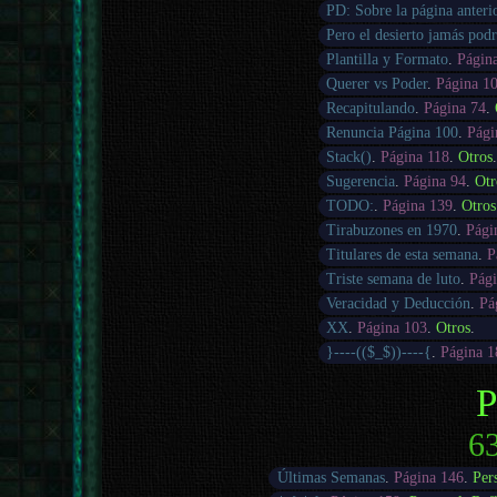
PD: Sobre la página anteri
Pero el desierto jamás pod
Plantilla y Formato
.
Págin
Querer vs Poder
.
Página 1
Recapitulando
.
Página 74
.
Renuncia Página 100
.
Pági
Stack()
.
Página 118
.
Otros
Sugerencia
.
Página 94
.
Otr
TODO:
.
Página 139
.
Otros
Tirabuzones en 1970
.
Pági
Titulares de esta semana
.
P
Triste semana de luto
.
Pági
Veracidad y Deducción
.
Pá
XX
.
Página 103
.
Otros
.
}----(($_$))----{
.
Página 1
P
63
Últimas Semanas
.
Página 146
.
Per