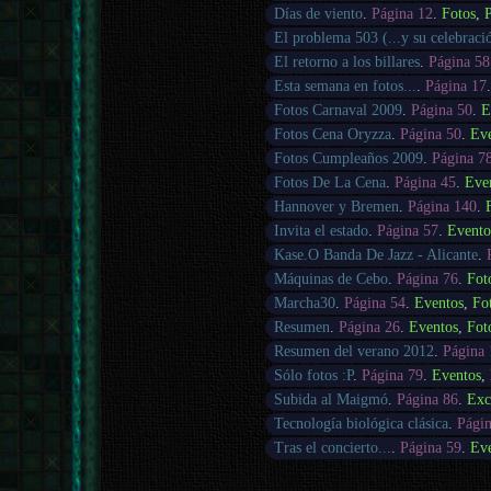
Días de viento
.
Página 12
.
Fotos
,
P
El problema 503 (...y su celebraci
El retorno a los billares
.
Página 58
Esta semana en fotos...
.
Página 17
Fotos Carnaval 2009
.
Página 50
.
E
Fotos Cena Oryzza
.
Página 50
.
Ev
Fotos Cumpleaños 2009
.
Página 7
Fotos De La Cena
.
Página 45
.
Eve
Hannover y Bremen
.
Página 140
.
Invita el estado
.
Página 57
.
Evento
Kase.O Banda De Jazz - Alicante
.
Máquinas de Cebo
.
Página 76
.
Fot
Marcha30
.
Página 54
.
Eventos
,
Fo
Resumen
.
Página 26
.
Eventos
,
Fot
Resumen del verano 2012
.
Página 
Sólo fotos :P
.
Página 79
.
Eventos
,
Subida al Maigmó
.
Página 86
.
Exc
Tecnología biológica clásica
.
Págin
Tras el concierto...
.
Página 59
.
Ev