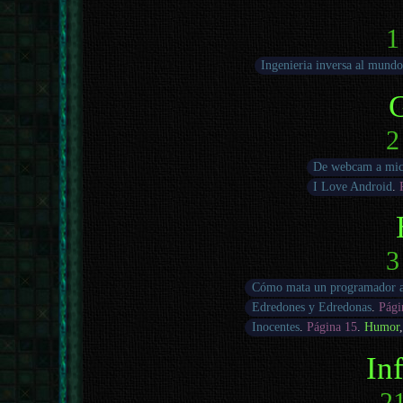
1
Ingenieria inversa al mundo
2
De webcam a mic
I Love Android
.
3
Cómo mata un programador a
Edredones y Edredonas
.
Pági
Inocentes
.
Página 15
.
Humor
In
21