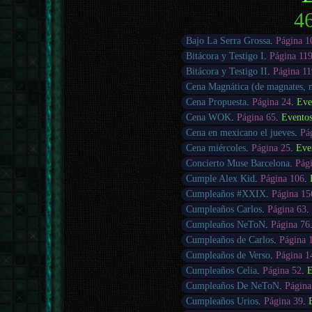
46
Bajo La Serra Grossa
.
Página 1
Bitácora y Testigo I
.
Página 11
Bitácora y Testigo II
.
Página 1
Cena Magnática (de magnates,
Cena Propuesta
.
Página 24
.
Eve
Cena WOK
.
Página 65
.
Evento
Cena en mexicano el jueves
.
Pá
Cena miércoles
.
Página 25
.
Eve
Concierto Muse Barcelona
.
Pág
Cumple Alex Kid
.
Página 106
.
Cumpleaños #XXIX
.
Página 15
Cumpleaños Carlos
.
Página 63
Cumpleaños NeToN
.
Página 76
Cumpleaños de Carlos
.
Página 
Cumpleaños de Verso
.
Página 1
Cumpleaños Celia
.
Página 52
.
E
Cumpleaños De NeToN
.
Página
Cumpleaños Urios
.
Página 39
.