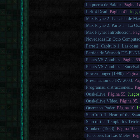
La puerta de Baldur
.
Página 1
Left 4 Dead
.
Página 41
.
Juego
Max Payne 2: La caída de Ma
Max Payne 2: Parte 1 - La Osc
Max Payne: Introducción
.
Pág
Novedades En Ocio Computac
Parte 2. Capítulo 1. Las cosas
Partida de Wesnoth DE-FI-N
Plants VS Zombies
.
Página 6
Plants VS Zombies: "Survival
Powermonger (1990)
.
Página
Presentación de JRV 2008
.
Pá
Programas, distracciones..
.
Pá
QuakeLive
.
Página 55
.
Juegos
QuakeLive Vídeo
.
Página 95
.
Querer vs Poder
.
Página 10
.
I
StarCraft II: Heart of the Sw
Starcraft 2: Templarios Tétric
Stonkers (1983)
.
Página 100
.
Tenedores En Las Mieles
.
Pág