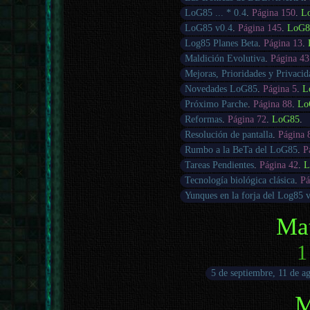
LoG85 ... * 0.4
.
Página 150
.
L
LoG85 v0.4
.
Página 145
.
LoG8
Log85 Planes Beta
.
Página 13
.
Maldición Evolutiva
.
Página 43
Mejoras, Prioridades y Privacid
Novedades LoG85
.
Página 5
.
L
Próximo Parche
.
Página 88
.
Lo
Reformas
.
Página 72
.
LoG85
.
Resolución de pantalla
.
Página 
Rumbo a la BeTa del LoG85
.
P
Tareas Pendientes
.
Página 42
.
L
Tecnología biológica clásica
.
Pá
Yunques en la forja del Log85 
Ma
1
5 de septiembre, 11 de ag
M