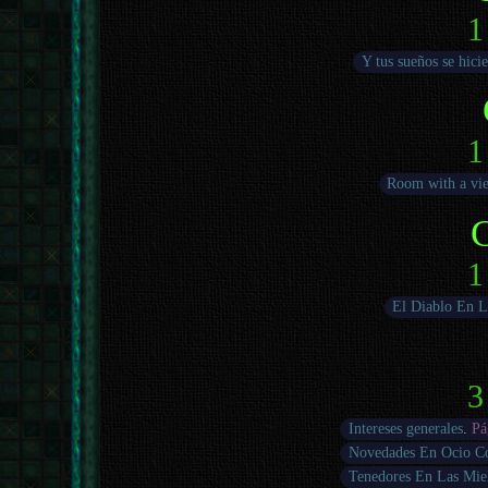
1
Y tus sueños se hicie
1
Room with a vi
1
El Diablo En L
3
Intereses generales
.
Pá
Novedades En Ocio C
Tenedores En Las Mie