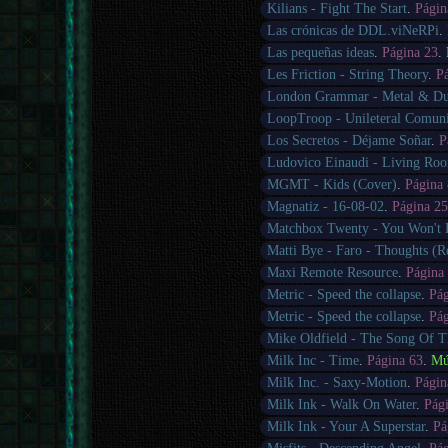
Kilians - Fight The Start
.
Págin
Las crónicas de DDL.viNeRPi
.
Las pequeñas ideas
.
Página 23
.
Les Friction - String Theory
.
P
London Grammar - Metal & Du
LoopTroop - Unileteral Comuni
Los Secretos - Déjame Soñar
.
P
Ludovico Einaudi - Living Ro
MGMT - Kids (Cover)
.
Página
Magnatiz - 16-08-02
.
Página 2
Matchbox Twenty - You Won't
Matti Bye - Faro - Thoughts (R
Maxi Remote Resource
.
Página
Metric - Speed the collapse
.
Pá
Metric - Speed the collapse
.
Pá
Mike Oldfield - The Song Of 
Milk Inc - Time
.
Página 63
.
Mú
Milk Inc. - Saxy-Motion
.
Págin
Milk Ink - Walk On Water
.
Pág
Milk Ink - Your A Superstar
.
Pá