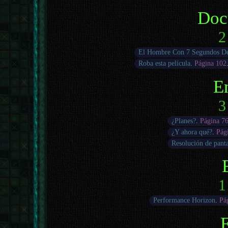
Doc
2
El Hombre Con 7 Segundos D
Roba esta película
.
Página 102
E
3
¿Planes?
.
Página 7
¿Y ahora qué?
.
Pág
Resolución de panta
1
Performance Horizon
.
Pá