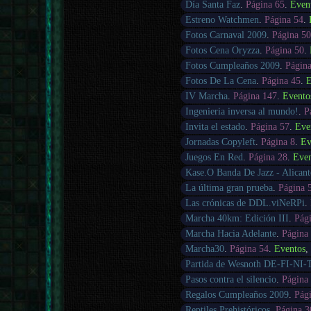
Día Santa Faz
.
Página 65
.
Even
Estreno Watchmen
.
Página 54
.
Fotos Carnaval 2009
.
Página 5
Fotos Cena Oryzza
.
Página 50
.
Fotos Cumpleaños 2009
.
Págin
Fotos De La Cena
.
Página 45
.
E
IV Marcha
.
Página 147
.
Evento
Ingenieria inversa al mundo!
.
P
Invita el estado
.
Página 57
.
Eve
Jornadas Copyleft
.
Página 8
.
Ev
Juegos En Red
.
Página 28
.
Eve
Kase.O Banda De Jazz - Alicant
La última gran prueba
.
Página 
Las crónicas de DDL.viNeRPi
.
Marcha 40km: Edición III
.
Pág
Marcha Hacia Adelante
.
Página
Marcha30
.
Página 54
.
Eventos
Partida de Wesnoth DE-FI-NI-
Pasos contra el silencio
.
Página
Regalos Cumpleaños 2009
.
Pág
Reptiles Prehistóricos
.
Página 3