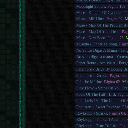
Misfits - Descending Angel
.
Pág
Moonlight Sonata
.
Página 109
.
Muse - Knights Of Cydonia
.
Pá
Muse - MK Ultra
.
Página 92
.
M
Muse - Map Of The Problemati
Muse - Map Of Your Head
.
Pág
Muse - New Born
.
Página 75
.
M
Musetta - Ophelia's Song
.
Pági
No Se Lo Digas A Mamá - Ten
No se lo digas a mamá - Yo te
Paper Route - Are We All Forgo
Paramore - Brick By Boring Br
Paramore - Decode
.
Página 85
Peluche Múrloc
.
Página 62
.
Mú
Pink Floyd - Shine On You Cr
Poets Of The Fall - Lift
.
Págin
Polarkreis 18 - The Colour Of
Pont Aeri - Sweet Revenge
.
Pág
Röyksopp - Sparks
.
Página 84
.
Röyksopp - The Girl And The 
Röyksopp - True To Life
.
Pági