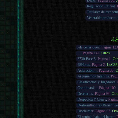
Leaks
.
Página 108
.
A
Regulación Oficial
.
Titulares de esta se
Venerable producto 
48
¿de cenar qué?
.
Página 12
...
.
Página 142
.
Otros
.
3730 Base 8
.
Página 1
.
Otr
48Horas
.
Página 2
.
LoG85
Aclaración...
.
Página 33
.
O
Argumentos Internos
.
Pági
Clasificación y Jugadores
.
Continuará...
.
Página 100
.
Desciertos
.
Página 93
.
Otr
Despedida Y Cierre
.
Página
Destornilladores Balsámico
Disclaimer
.
Página 67
.
Otr
El capitán baja del barco
.