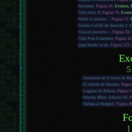
Resumen
.
Página 26
.
Eventos
,
Sólo fotos :P
.
Página 79
.
Event
Sobre la marcha...
.
Página 53
.
Torneo LoG85 de Starcraft 2: E
Tras el concierto...
.
Página 59
.
Vida Post-Exámenes
.
Página 42
japei berdei tu mi
.
Página 123
.
Ex
5
Ascensión en la Sierra de Be
El balcón de Alicante
.
Págin
Lagunas de Rabasa
.
Página 
Marcha 40km: Edición III
.
P
Subida al Maigmó
.
Página 8
Fo
1