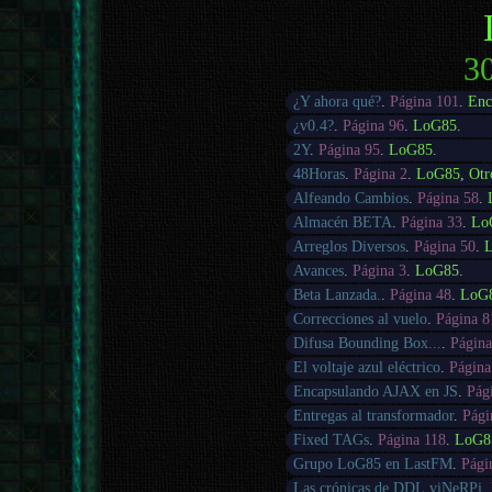
30
¿Y ahora qué?
.
Página 101
.
Enc
¿v0.4?
.
Página 96
.
LoG85
.
2Y
.
Página 95
.
LoG85
.
48Horas
.
Página 2
.
LoG85
,
Otr
Alfeando Cambios
.
Página 58
.
Almacén BETA
.
Página 33
.
Lo
Arreglos Diversos
.
Página 50
.
Avances
.
Página 3
.
LoG85
.
Beta Lanzada.
.
Página 48
.
LoG
Correcciones al vuelo
.
Página 8
Difusa Bounding Box...
.
Página
El voltaje azul eléctrico
.
Página
Encapsulando AJAX en JS
.
Pág
Entregas al transformador
.
Pági
Fixed TAGs
.
Página 118
.
LoG8
Grupo LoG85 en LastFM
.
Pági
Las crónicas de DDL.viNeRPi
.