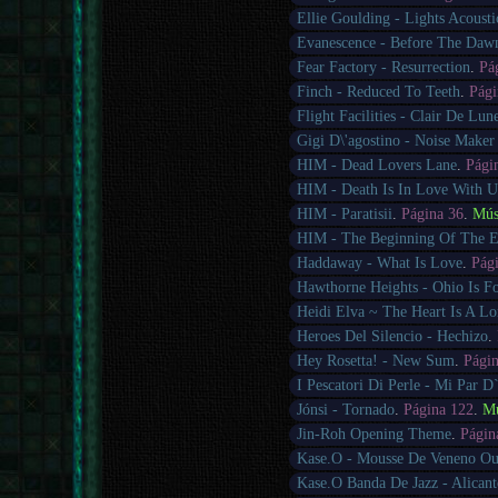
Ellie Goulding - Lights Acousti
Evanescence - Before The Daw
Fear Factory - Resurrection
.
Pá
Finch - Reduced To Teeth
.
Pági
Flight Facilities - Clair De Lun
Gigi D\'agostino - Noise Make
HIM - Dead Lovers Lane
.
Pági
HIM - Death Is In Love With U
HIM - Paratisii
.
Página 36
.
Mús
HIM - The Beginning Of The 
Haddaway - What Is Love
.
Pág
Hawthorne Heights - Ohio Is F
Heidi Elva ~ The Heart Is A Lo
Heroes Del Silencio - Hechizo
.
Hey Rosetta! - New Sum
.
Pági
I Pescatori Di Perle - Mi Par D
Jónsi - Tornado
.
Página 122
.
Mú
Jin-Roh Opening Theme
.
Págin
Kase.O - Mousse De Veneno Ou
Kase.O Banda De Jazz - Alicant