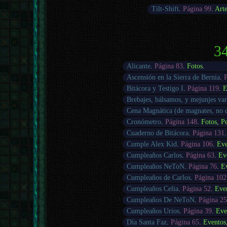
Tilt-Shift
.
Página 99
.
Art
34
Alicante
.
Página 83
.
Fotos
.
Ascensión en la Sierra de Bernia
.
Bitácora y Testigo I
.
Página 119
.
E
Brebajes, bálsamos, y mejunjes var
Cena Magnática (de magnates, no
Cronómetro
.
Página 148
.
Fotos
,
Pe
Cuaderno de Bitácora
.
Página 131
Cumple Alex Kid
.
Página 106
.
Eve
Cumpleaños Carlos
.
Página 63
.
Ev
Cumpleaños NeToN
.
Página 76
.
E
Cumpleaños de Carlos
.
Página 102
Cumpleaños Celia
.
Página 52
.
Eve
Cumpleaños De NeToN
.
Página 25
Cumpleaños Urios
.
Página 39
.
Eve
Día Santa Faz
.
Página 65
.
Eventos